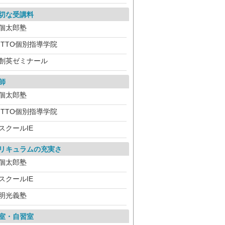
切な受講料
個太郎塾
ITTO個別指導学院
創英ゼミナール
師
個太郎塾
ITTO個別指導学院
スクールIE
リキュラムの充実さ
個太郎塾
スクールIE
明光義塾
室・自習室