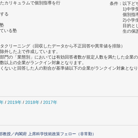
たカリキュラムで個別指導を行
条件：以下ど
1)中
する
個別指
2)小
の塾
目的と
っている塾
生の保
タクリーニング（回収したデータから不正回答や異常値を排除）
除外した上で作成しています。
部門の「業態別」においては有効回答者数が規定人数を満たした企業の
数以上の企業がランクイン対象となります。
めたくないと回答した人の割合が基準値以下の企業がランクイン対象とな
0年
/
2019年
/
2018年
/
2017年
部教授／内閣府 上席科学技術政策フェロー（非常勤）