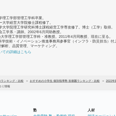
大学理工学部管理工学科卒業。
ター大学経営大学院修士課程修了。
大学大学院理工学研究科博士課程経営工学専攻修了。博士（工学）取得。
社会工学系・講師。2002年6月同助教授。
義塾大学理工学部管理工学科・准教授。2011年4月同教授、現在に至る。
府 科学技術・イノベーション推進事務局参事官（インフラ・防災担当）
計解析、品質管理、マーケティング。
いての詳細はこちら
塾ランキング・比較
おすすめの小学生 個別指導塾 首都圏ランキング・比較
2022年
コミ情報
塾
人材