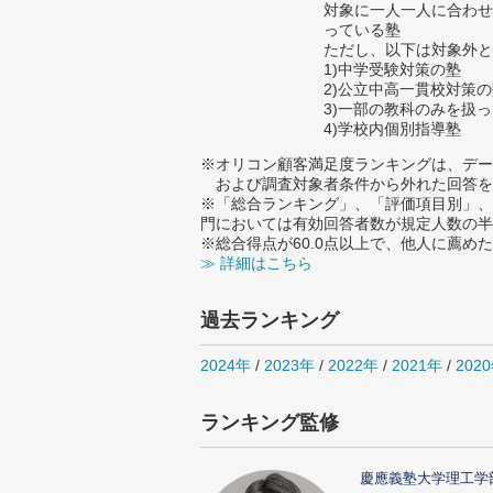
対象に一人一人に合わせ
っている塾
ただし、以下は対象外と
1)中学受験対策の塾
2)公立中高一貫校対策
3)一部の教科のみを扱
4)学校内個別指導塾
※オリコン顧客満足度ランキングは、デー
および調査対象者条件から外れた回答を
※「総合ランキング」、「評価項目別」、
門においては有効回答者数が規定人数の半
※総合得点が60.0点以上で、他人に薦
≫ 詳細はこちら
過去ランキング
2024年
/
2023年
/
2022年
/
2021年
/
202
ランキング監修
慶應義塾大学理工学