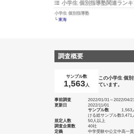
小学生 個別指導塾関連ランキ
小学生 個別指導塾
東海
調査概要
サンプル数
この小学生 個
1,563
ています。
人
事前調査
2022/01/31～2022/04/2
更新日
2022/11/01
サンプル数
1,5
ける総サンプル数3,471
規定人数
50人以上
調査企業数
40社
定義
中学受験や公立中高一貫