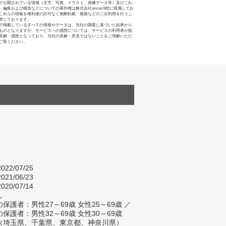
で公開されている情報（文字、写真、イラスト、画像データ等）及びこれ
・編集および構造などについての著作権は株式会社oricon MEに帰属してお
これらの情報を権利者の許可なく無断転載・複製などの二次利用を行うこ
禁じております。
で掲載しているすべての情報やデータは、当社の調査に基づいた結果から
ものとなりますが、サービスへの感想については、サービスの利用者が提
見解・感想となっており、当社の見解・意見ではないことをご理解いただ
ご覧ください。
022/07/25
021/06/23
020/07/14
し
保護者：男性27～69歳 女性25～69歳 ／
保護者：男性32～69歳 女性30～69歳
（埼玉県、千葉県、東京都、神奈川県）