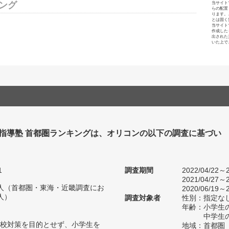
ング
当サイト
らの配置
ります。
とは固く
当サイト
作成した
出された
いた上で
別指導塾 首都圏ランキングは、オリコンの以下の調査に基づい
1
調査期間
2022/04/22～2
2021/04/27～2
63人（首都圏・東海・近畿調査にお
2020/06/19～2
人）
調査対象者
性別：指定な
年齢：小学生の
中学生の
校対策を目的とせず、小学生を
地域：首都圏