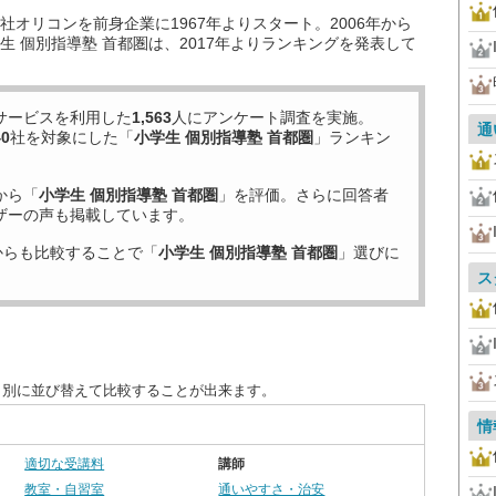
オリコンを前身企業に1967年よりスタート。2006年から
 個別指導塾 首都圏は、2017年よりランキングを発表して
サービスを利用した
1,563
人にアンケート調査を実施。
通
40
社を対象にした「
小学生 個別指導塾 首都圏
」ランキン
から「
小学生 個別指導塾 首都圏
」を評価。さらに回答者
ザーの声も掲載しています。
からも比較することで「
小学生 個別指導塾 首都圏
」選びに
ス
目別に並び替えて比較することが出来ます。
情
適切な受講料
講師
教室・自習室
通いやすさ・治安