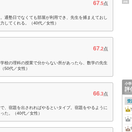
67
PR
.5
点
る。通塾日でなくても部屋が利用でき、先生を捕まえておし
力してくれる。（40代／女性）
67
.2
点
、学校の理科の授業で分からない所があったら、数学の先生
（50代／女性）
小学
評
66
.3
点
受
ので、宿題を出されればやるといタイプ。宿題をやるように
った。（40代／女性）