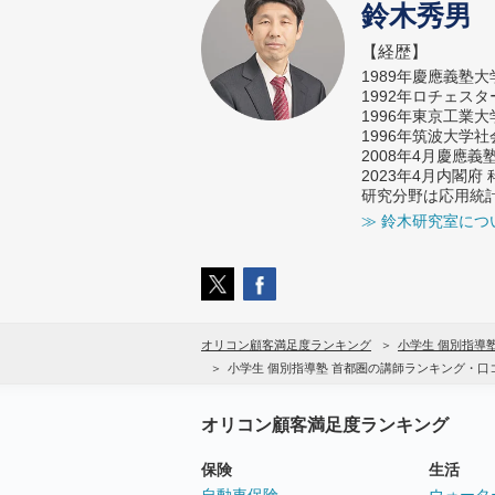
鈴木秀男
【経歴】
1989年慶應義塾
1992年ロチェス
1996年東京工業
1996年筑波大学
2008年4月慶應
2023年4月内閣
研究分野は応用統
≫ 鈴木研究室につ
オリコン顧客満足度ランキング
小学生 個別指導
小学生 個別指導塾 首都圏の講師ランキング・口
オリコン顧客満足度ランキング
保険
生活