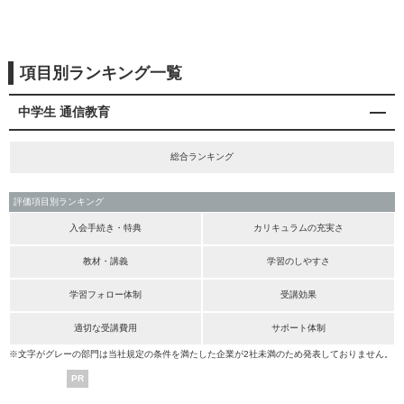
項目別ランキング一覧
中学生 通信教育
総合ランキング
評価項目別ランキング
入会手続き・特典
カリキュラムの充実さ
教材・講義
学習のしやすさ
学習フォロー体制
受講効果
適切な受講費用
サポート体制
※文字がグレーの部門は当社規定の条件を満たした企業が2社未満のため発表しておりません。
PR