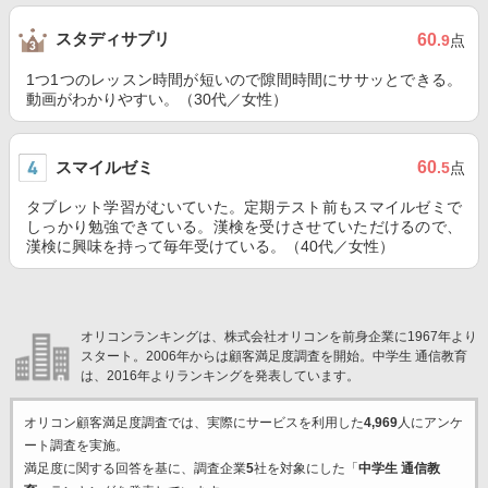
スタディサプリ
60
.9
点
1つ1つのレッスン時間が短いので隙間時間にササッとできる。
動画がわかりやすい。（30代／女性）
スマイルゼミ
60
.5
点
タブレット学習がむいていた。定期テスト前もスマイルゼミで
しっかり勉強できている。漢検を受けさせていただけるので、
漢検に興味を持って毎年受けている。（40代／女性）
オリコンランキングは、株式会社オリコンを前身企業に1967年より
スタート。2006年からは顧客満足度調査を開始。中学生 通信教育
は、2016年よりランキングを発表しています。
オリコン顧客満足度調査では、実際にサービスを利用した
4,969
人にアンケ
ート調査を実施。
満足度に関する回答を基に、調査企業
5
社を対象にした「
中学生 通信教