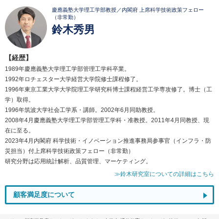
慶應義塾大学理工学部教授／内閣府 上席科学技術政策フェロー
（非常勤）
鈴木秀男
【経歴】
1989年慶應義塾大学理工学部管理工学科卒業。
1992年ロチェスター大学経営大学院修士課程修了。
1996年東京工業大学大学院理工学研究科博士課程経営工学専攻修了。博士（工
学）取得。
1996年筑波大学社会工学系・講師。2002年6月同助教授。
2008年4月慶應義塾大学理工学部管理工学科・准教授。2011年4月同教授、現
在に至る。
2023年4月内閣府 科学技術・イノベーション推進事務局参事官（インフラ・防
災担当）付上席科学技術政策フェロー（非常勤）
研究分野は応用統計解析、品質管理、マーケティング。
≫鈴木研究室についての詳細はこちら
顧客満足度について