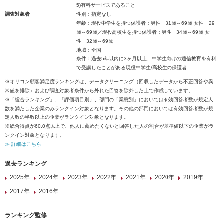
5)有料サービスであること
調査対象者
性別：指定なし
年齢：現役中学生を持つ保護者：男性 31歳～69歳 女性 29
歳～69歳／現役高校生を持つ保護者：男性 34歳～69歳 女
性 32歳～69歳
地域：全国
条件：過去5年以内に3ヶ月以上、中学生向けの通信教育を有料
で受講したことがある現役中学生/高校生の保護者
※オリコン顧客満足度ランキングは、データクリーニング（回収したデータから不正回答や異
常値を排除）および調査対象者条件から外れた回答を除外した上で作成しています。
※「総合ランキング」、「評価項目別」、部門の「業態別」においては有効回答者数が規定人
数を満たした企業のみランクイン対象となります。その他の部門においては有効回答者数が規
定人数の半数以上の企業がランクイン対象となります。
※総合得点が60.0点以上で、他人に薦めたくないと回答した人の割合が基準値以下の企業がラ
ンクイン対象となります。
≫ 詳細はこちら
過去ランキング
2025年
2024年
2023年
2022年
2021年
2020年
2019年
2017年
2016年
ランキング監修