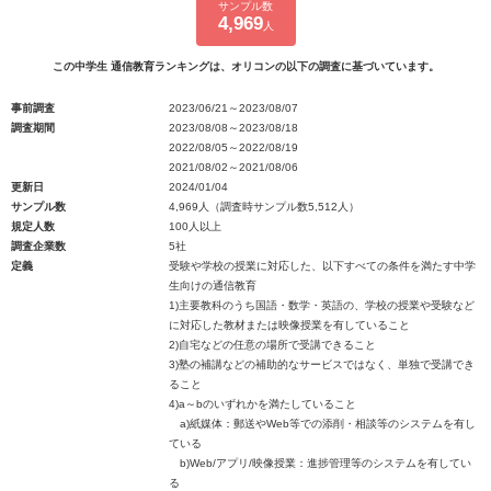
サンプル数
4,969
人
この中学生 通信教育ランキングは、オリコンの以下の調査に基づいています。
事前調査
2023/06/21～2023/08/07
調査期間
2023/08/08～2023/08/18
2022/08/05～2022/08/19
2021/08/02～2021/08/06
更新日
2024/01/04
サンプル数
4,969人（調査時サンプル数5,512人）
規定人数
100人以上
調査企業数
5社
定義
受験や学校の授業に対応した、以下すべての条件を満たす中学
生向けの通信教育
1)主要教科のうち国語・数学・英語の、学校の授業や受験など
に対応した教材または映像授業を有していること
2)自宅などの任意の場所で受講できること
3)塾の補講などの補助的なサービスではなく、単独で受講でき
ること
4)a～bのいずれかを満たしていること
a)紙媒体：郵送やWeb等での添削・相談等のシステムを有し
ている
b)Web/アプリ/映像授業：進捗管理等のシステムを有してい
る