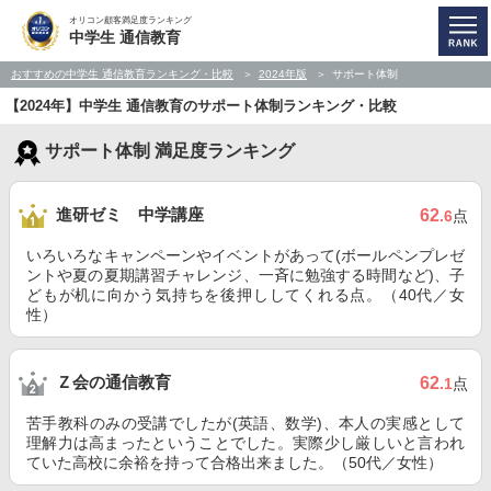
オリコン顧客満足度ランキング
中学生 通信教育
おすすめの中学生 通信教育ランキング・比較
2024年版
サポート体制
【2024年】中学生 通信教育のサポート体制ランキング・比較
サポート体制 満足度ランキング
進研ゼミ 中学講座
62
.6
点
いろいろなキャンペーンやイベントがあって(ボールペンプレゼ
ントや夏の夏期講習チャレンジ、一斉に勉強する時間など)、子
どもが机に向かう気持ちを後押ししてくれる点。（40代／女
性）
Ｚ会の通信教育
62
.1
点
苦手教科のみの受講でしたが(英語、数学)、本人の実感として
理解力は高まったということでした。実際少し厳しいと言われ
ていた高校に余裕を持って合格出来ました。（50代／女性）