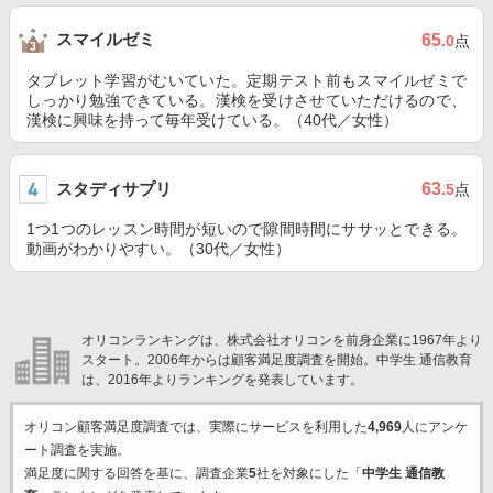
スマイルゼミ
65
.0
点
タブレット学習がむいていた。定期テスト前もスマイルゼミで
しっかり勉強できている。漢検を受けさせていただけるので、
漢検に興味を持って毎年受けている。（40代／女性）
スタディサプリ
63
.5
点
1つ1つのレッスン時間が短いので隙間時間にササッとできる。
動画がわかりやすい。（30代／女性）
オリコンランキングは、株式会社オリコンを前身企業に1967年より
スタート。2006年からは顧客満足度調査を開始。中学生 通信教育
は、2016年よりランキングを発表しています。
オリコン顧客満足度調査では、実際にサービスを利用した
4,969
人にアンケ
ート調査を実施。
満足度に関する回答を基に、調査企業
5
社を対象にした「
中学生 通信教