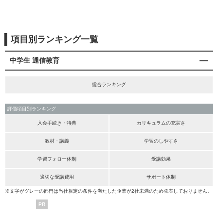
項目別ランキング一覧
中学生 通信教育
総合ランキング
評価項目別ランキング
入会手続き・特典
カリキュラムの充実さ
教材・講義
学習のしやすさ
学習フォロー体制
受講効果
適切な受講費用
サポート体制
※文字がグレーの部門は当社規定の条件を満たした企業が2社未満のため発表しておりません。
PR