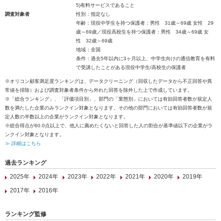
5)有料サービスであること
調査対象者
性別：指定なし
年齢：現役中学生を持つ保護者：男性 31歳～69歳 女性 29
歳～69歳／現役高校生を持つ保護者：男性 34歳～69歳 女
性 32歳～69歳
地域：全国
条件：過去5年以内に3ヶ月以上、中学生向けの通信教育を有料
で受講したことがある現役中学生/高校生の保護者
※オリコン顧客満足度ランキングは、データクリーニング（回収したデータから不正回答や異
常値を排除）および調査対象者条件から外れた回答を除外した上で作成しています。
※「総合ランキング」、「評価項目別」、部門の「業態別」においては有効回答者数が規定人
数を満たした企業のみランクイン対象となります。その他の部門においては有効回答者数が規
定人数の半数以上の企業がランクイン対象となります。
※総合得点が60.0点以上で、他人に薦めたくないと回答した人の割合が基準値以下の企業がラ
ンクイン対象となります。
≫ 詳細はこちら
過去ランキング
2025年
2024年
2023年
2022年
2021年
2020年
2019年
2017年
2016年
ランキング監修