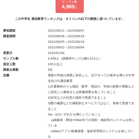
サンプル数
4,969
人
この中学生 通信教育ランキングは、オリコンの以下の調査に基づいています。
事前調査
2023/06/21～2023/08/07
調査期間
2023/08/08～2023/08/18
2022/08/05～2022/08/19
2021/08/02～2021/08/06
更新日
2024/01/04
サンプル数
4,969人（調査時サンプル数5,512人）
規定人数
100人以上
調査企業数
5社
定義
受験や学校の授業に対応した、以下すべての条件を満たす中学
生向けの通信教育
1)主要教科のうち国語・数学・英語の、学校の授業や受験など
に対応した教材または映像授業を有していること
2)自宅などの任意の場所で受講できること
3)塾の補講などの補助的なサービスではなく、単独で受講でき
ること
4)a～bのいずれかを満たしていること
a)紙媒体：郵送やWeb等での添削・相談等のシステムを有し
ている
b)Web/アプリ/映像授業：進捗管理等のシステムを有してい
る