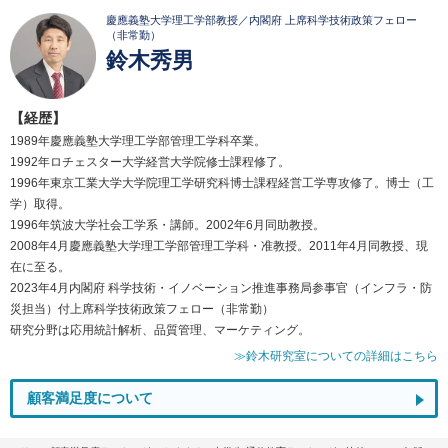
慶應義塾大学理工学部教授／内閣府 上席科学技術政策フェロー
（非常勤）
鈴木秀男
【経歴】
1989年慶應義塾大学理工学部管理工学科卒業。
1992年ロチェスター大学経営大学院修士課程修了。
1996年東京工業大学大学院理工学研究科博士課程経営工学専攻修了。博士（工
学）取得。
1996年筑波大学社会工学系・講師。2002年6月同助教授。
2008年4月慶應義塾大学理工学部管理工学科・准教授。2011年4月同教授、現
在に至る。
2023年4月内閣府 科学技術・イノベーション推進事務局参事官（インフラ・防
災担当）付上席科学技術政策フェロー（非常勤）
研究分野は応用統計解析、品質管理、マーケティング。
≫鈴木研究室についての詳細はこちら
顧客満足度について