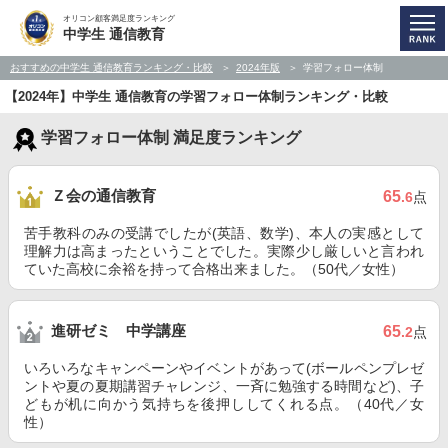
オリコン顧客満足度ランキング
中学生 通信教育
おすすめの中学生 通信教育ランキング・比較
2024年版
学習フォロー体制
【2024年】中学生 通信教育の学習フォロー体制ランキング・比較
学習フォロー体制 満足度ランキング
Ｚ会の通信教育
65
.6
点
苦手教科のみの受講でしたが(英語、数学)、本人の実感として
理解力は高まったということでした。実際少し厳しいと言われ
ていた高校に余裕を持って合格出来ました。（50代／女性）
進研ゼミ 中学講座
65
.2
点
いろいろなキャンペーンやイベントがあって(ボールペンプレゼ
ントや夏の夏期講習チャレンジ、一斉に勉強する時間など)、子
どもが机に向かう気持ちを後押ししてくれる点。（40代／女
性）