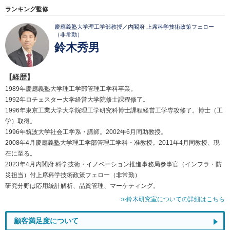
ランキング監修
慶應義塾大学理工学部教授／内閣府 上席科学技術政策フェロー
（非常勤）
鈴木秀男
【経歴】
1989年慶應義塾大学理工学部管理工学科卒業。
1992年ロチェスター大学経営大学院修士課程修了。
1996年東京工業大学大学院理工学研究科博士課程経営工学専攻修了。博士（工
学）取得。
1996年筑波大学社会工学系・講師。2002年6月同助教授。
2008年4月慶應義塾大学理工学部管理工学科・准教授。2011年4月同教授、現
在に至る。
2023年4月内閣府 科学技術・イノベーション推進事務局参事官（インフラ・防
災担当）付上席科学技術政策フェロー（非常勤）
研究分野は応用統計解析、品質管理、マーケティング。
≫鈴木研究室についての詳細はこちら
顧客満足度について