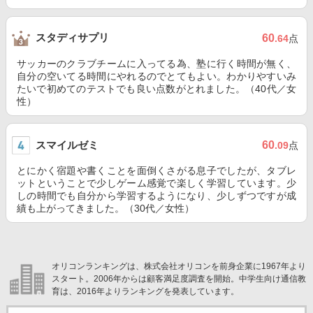
スタディサプリ
60
.64
点
サッカーのクラブチームに入ってる為、塾に行く時間が無く、
自分の空いてる時間にやれるのでとてもよい。わかりやすいみ
たいで初めてのテストでも良い点数がとれました。（40代／女
性）
スマイルゼミ
60
.09
点
とにかく宿題や書くことを面倒くさがる息子でしたが、タブレ
ットということで少しゲーム感覚で楽しく学習しています。少
しの時間でも自分から学習するようになり、少しずつですが成
績も上がってきました。（30代／女性）
オリコンランキングは、株式会社オリコンを前身企業に1967年より
スタート。2006年からは顧客満足度調査を開始。中学生向け通信教
育は、2016年よりランキングを発表しています。