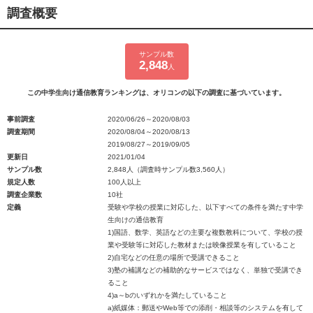
調査概要
サンプル数
2,848
人
この中学生向け通信教育ランキングは、オリコンの以下の調査に基づいています。
事前調査
2020/06/26～2020/08/03
調査期間
2020/08/04～2020/08/13
2019/08/27～2019/09/05
更新日
2021/01/04
サンプル数
2,848人（調査時サンプル数3,560人）
規定人数
100人以上
調査企業数
10社
定義
受験や学校の授業に対応した、以下すべての条件を満たす中学
生向けの通信教育
1)国語、数学、英語などの主要な複数教科について、学校の授
業や受験等に対応した教材または映像授業を有していること
2)自宅などの任意の場所で受講できること
3)塾の補講などの補助的なサービスではなく、単独で受講でき
ること
4)a～bのいずれかを満たしていること
a)紙媒体：郵送やWeb等での添削・相談等のシステムを有して