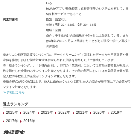
いる
b)Web/アプリ/映像授業：進捗管理等のシステムを有している
5)有料サービスであること
調査対象者
性別：指定なし
年齢：男性32～84歳、女性30～84歳
地域：全国
条件：中学生向けの通信教育を3ヶ月以上受講している、また
は4年以内に3ヶ月以上受講したことがある現役中学生／高校生
の保護者
※オリコン顧客満足度ランキングは、データクリーニング（回収したデータから不正回答や異
常値を排除）および調査対象者条件から外れた回答を除外した上で作成しています。
※「総合ランキング」、「評価項目別」、部門の「業態別」においては有効回答者数が規定人
数を満たした企業のみランクイン対象となります。その他の部門においては有効回答者数が規
定人数の半数以上の企業がランクイン対象となります。
※総合得点が60.00点以上で、他人に薦めたくないと回答した人の割合が基準値以下の企業がラ
ンクイン対象となります。
≫ 詳細はこちら
過去ランキング
2025年
2024年
2023年
2022年
2021年
2020年
2019年
2017年
2016年
推奨意向