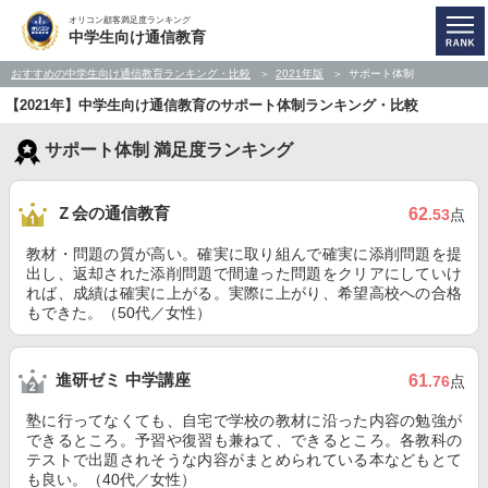
オリコン顧客満足度ランキング
中学生向け通信教育
おすすめの中学生向け通信教育ランキング・比較
2021年版
サポート体制
【2021年】中学生向け通信教育のサポート体制ランキング・比較
サポート体制 満足度ランキング
Ｚ会の通信教育
62
.53
点
教材・問題の質が高い。確実に取り組んで確実に添削問題を提
出し、返却された添削問題で間違った問題をクリアにしていけ
れば、成績は確実に上がる。実際に上がり、希望高校への合格
もできた。（50代／女性）
進研ゼミ 中学講座
61
.76
点
塾に行ってなくても、自宅で学校の教材に沿った内容の勉強が
できるところ。予習や復習も兼ねて、できるところ。各教科の
テストで出題されそうな内容がまとめられている本などもとて
も良い。（40代／女性）