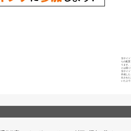
当サイト
らの配置
ります。
とは固く
当サイト
作成した
出された
いた上で