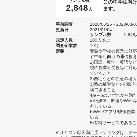
サンプル数
この中学生向
2,848
ます。
人
事前調査
2020/06/26～2020/08/0
更新日
2021/01/04
サンプル数
2,8
規定人数
100人以上
調査企業数
10社
定義
受験や学校の授業に対応
す中学生向けの通信教育
1)国語、数学、英語な
校の授業や受験等に対応
ていること
2)自宅などの任意の場
3)塾の補講などの補助
講できること
4)a～bのいずれかを満
a)紙媒体：郵送やWe
有している
b)Web/アプリ/映像
いる
5)有料サービスである
※オリコン顧客満足度ランキングは、デー