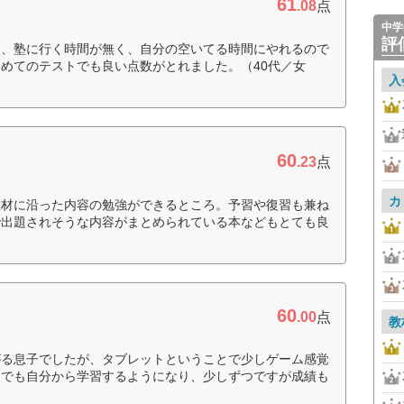
61
.08
点
中学
評
為、塾に行く時間が無く、自分の空いてる時間にやれるので
めてのテストでも良い点数がとれました。（40代／女
入
60
.23
点
カ
教材に沿った内容の勉強ができるところ。予習や復習も兼ね
で出題されそうな内容がまとめられている本などもとても良
60
.00
点
教
がる息子でしたが、タブレットということで少しゲーム感覚
間でも自分から学習するようになり、少しずつですが成績も