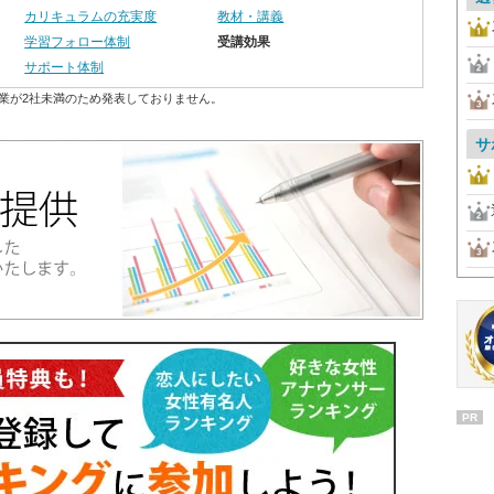
カリキュラムの充実度
教材・講義
学習フォロー体制
受講効果
サポート体制
業が2社未満のため発表しておりません。
サ
PR