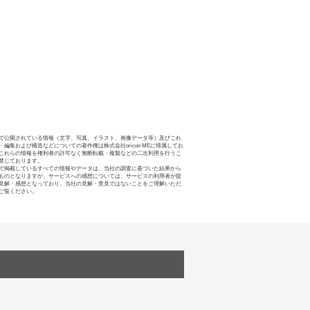
で公開されている情報（文字、写真、イラスト、画像データ等）及びこれ
・編集および構造などについての著作権は株式会社oricon MEに帰属してお
これらの情報を権利者の許可なく無断転載・複製などの二次利用を行うこ
禁じております。
で掲載しているすべての情報やデータは、当社の調査に基づいた結果から
ものとなりますが、サービスへの感想については、サービスの利用者が提
見解・感想となっており、当社の見解・意見ではないことをご理解いただ
ご覧ください。