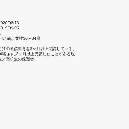
020/08/13
019/09/05
し
～84歳、女性30～84歳
向けの通信教育を3ヶ月以上受講している、
4年以内に3ヶ月以上受講したことがある現
生／高校生の保護者