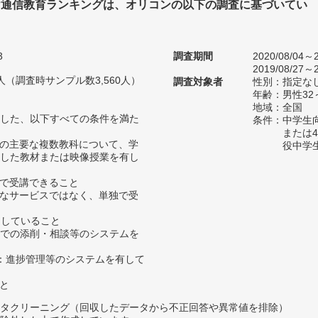
け通信教育ランキングは、オリコンの以下の調査に基づいてい
3
調査期間
2020/08/04～2
2019/08/27～2
48人（調査時サンプル数3,560人）
調査対象者
性別：指定な
年齢：男性32
地域：全国
した、以下すべての条件を満た
条件：中学生
または
どの主要な複数教科について、学
役中学
した教材または映像授業を有し
所で受講できること
的なサービスではなく、単独で受
たしていること
b等での添削・相談等のシステムを
授業：進捗管理等のシステムを有して
こと
タクリーニング（回収したデータから不正回答や異常値を排除）