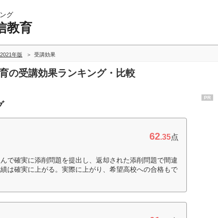
ング
信教育
2021年版
受講効果
教育の受講効果ランキング・比較
PR
グ
62
.35
点
組んで確実に添削問題を提出し、返却された添削問題で間違
成績は確実に上がる。実際に上がり、希望高校への合格もで