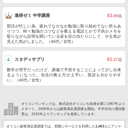
進研ゼミ 中学講座
63
.89
点
部活が忙しい為、疲れてなかなか勉強に取り組めてない所もあ
りつつ、時々勉強のコツなどを教える電話とかで子供がメモを
取りながら説明を聞いている姿を目の当たりにして、やる気が
見えた気がしました。（40代／女性）
スタディサプリ
61
.27
点
数学が苦手だったけど、講義で予習することによって少し出来
るようになった。先生の教え方が上手い。英語も分かりやす
い。（40代／女性）
オリコンランキングは、株式会社オリコンを前身企業に1967年より
スタート。2006年からは顧客満足度調査を開始。中学生向け通信教
育は、2016年よりランキングを発表しています。
オリコン顧客満足度調査では、実際にサービスを利用した
1,463
人にアンケ