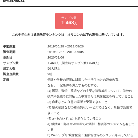
サンプル数
1,463
人
この中学生向け通信教育ランキングは、オリコンの以下の調査に基づいています。
事前調査
2019/06/28～2019/08/26
調査期間
2019/08/27～2019/09/05
更新日
2020/01/06
サンプル数
1,463人（調査時サンプル数1,848人）
規定人数
50人以上
調査企業数
9社
定義
受験や学校の授業に対応した中学生向けの通信教育。
なお、下記条件を満たすものとする。
(1) 国語、数学、英語などの主要な複数教科について、学校の
授業や受験等に対応した教材または映像授業を有していること
(2) 自宅などの任意の場所で受講できること
(3) 塾の補講などの補助的なサービスではなく、単独で受講で
きること
(4) a～bのいずれかを満たしていること
a) 紙媒体：郵送やWeb等での添削・相談等のシステムを有して
いる
b) Web/アプリ/映像授業：進捗管理等のシステムを有している