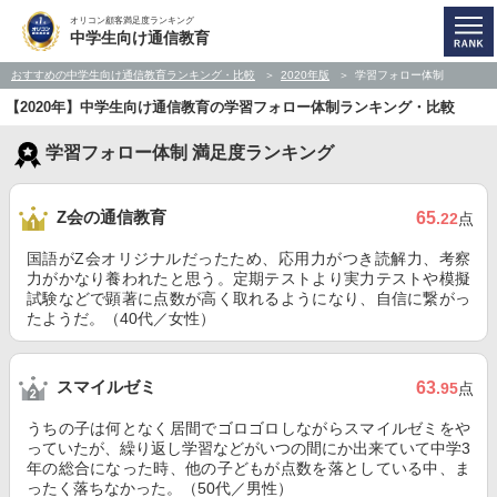
オリコン顧客満足度ランキング
中学生向け通信教育
おすすめの中学生向け通信教育ランキング・比較
2020年版
学習フォロー体制
【2020年】中学生向け通信教育の学習フォロー体制ランキング・比較
学習フォロー体制 満足度ランキング
Z会の通信教育
65
.22
点
国語がZ会オリジナルだったため、応用力がつき読解力、考察
力がかなり養われたと思う。定期テストより実力テストや模擬
試験などで顕著に点数が高く取れるようになり、自信に繋がっ
たようだ。（40代／女性）
スマイルゼミ
63
.95
点
うちの子は何となく居間でゴロゴロしながらスマイルゼミをや
っていたが、繰り返し学習などがいつの間にか出来ていて中学3
年の総合になった時、他の子どもが点数を落としている中、ま
ったく落ちなかった。（50代／男性）