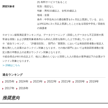
(5) 有料サービスであること
調査対象者
性別：指定なし
年齢：男性32歳以上、女性30歳以上
地域：全国
条件：中学生向けの通信教育を3ヶ月以上受講している、また
は3年以内に3ヶ月以上受講したことがある現役中学生／高校生
の保護者
※オリコン顧客満足度ランキングは、データクリーニング（回収したデータから不正回答や異
常値を排除）および調査対象者条件から外れた回答を除外した上で作成しています。
※「総合ランキング」、「評価項目別」、部門の「業態別」においては有効回答者数が規定人
数を満たした企業のみランクイン対象となります。その他の部門においては有効回答者数が規
定人数の半数以上の企業がランクイン対象となります。
※総合得点が60.00点以上で、他人に薦めたくないと回答した人の割合が基準値以下の企業がラ
ンクイン対象となります。
≫ 詳細はこちら
過去ランキング
2025年
2024年
2023年
2022年
2021年
2020年
2019年
2017年
2016年
推奨意向