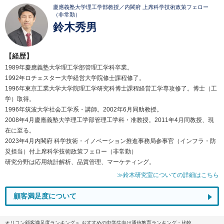
慶應義塾大学理工学部教授／内閣府 上席科学技術政策フェロー
（非常勤）
鈴木秀男
【経歴】
1989年慶應義塾大学理工学部管理工学科卒業。
1992年ロチェスター大学経営大学院修士課程修了。
1996年東京工業大学大学院理工学研究科博士課程経営工学専攻修了。博士（工
学）取得。
1996年筑波大学社会工学系・講師。2002年6月同助教授。
2008年4月慶應義塾大学理工学部管理工学科・准教授。2011年4月同教授、現
在に至る。
2023年4月内閣府 科学技術・イノベーション推進事務局参事官（インフラ・防
災担当）付上席科学技術政策フェロー（非常勤）
研究分野は応用統計解析、品質管理、マーケティング。
≫鈴木研究室についての詳細はこちら
顧客満足度について
オリコン顧客満足度ランキング
おすすめの中学生向け通信教育ランキング・比較