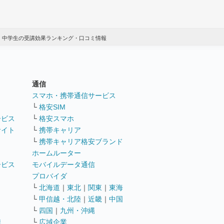
 中学生の受講効果ランキング・口コミ情報
通信
ト
スマホ・携帯通信サービス
└
格安SIM
ービス
└
格安スマホ
サイト
└
携帯キャリア
└
携帯キャリア格安ブランド
ホームルーター
ービス
モバイルデータ通信
ト
プロバイダ
└
北海道
｜
東北
｜
関東
｜
東海
└
甲信越・北陸
｜
近畿
｜
中国
└
四国
｜
九州・沖縄
職
└
広域企業