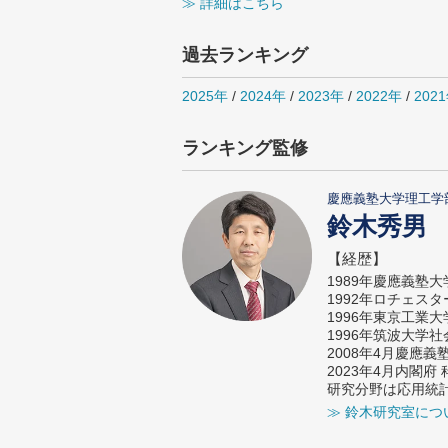
≫ 詳細はこちら
過去ランキング
2025年
/
2024年
/
2023年
/
2022年
/
202
ランキング監修
慶應義塾大学理工学
鈴木秀男
【経歴】
1989年慶應義塾
1992年ロチェス
1996年東京工業
1996年筑波大学
2008年4月慶應
2023年4月内閣
研究分野は応用統
≫ 鈴木研究室につ