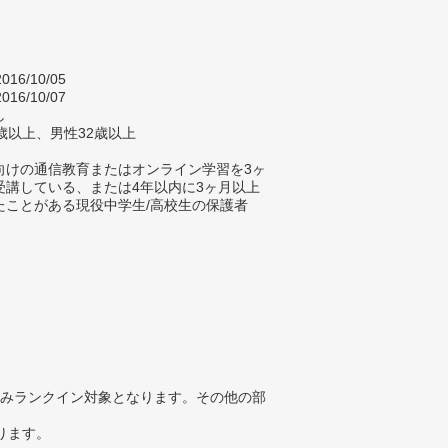
016/10/05
016/10/07
し
歳以上、男性32歳以上
向けの通信教育またはオンライン学習を3ヶ
受講している、または4年以内に3ヶ月以上
たことがある現役中学生/高校生の保護者
みランクイン対象となります。その他の部
ります。