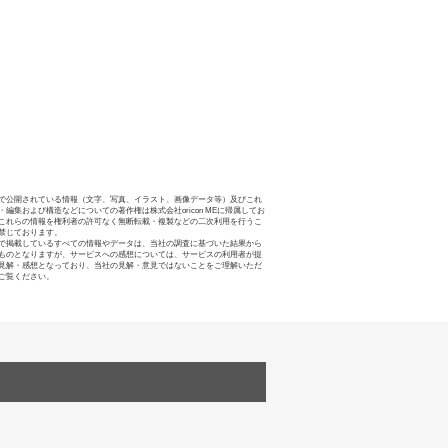
で公開されている情報（文字、写真、イラスト、画像データ等）及びこれ
・編集および構造などについての著作権は株式会社oricon MEに帰属してお
これらの情報を権利者の許可なく無断転載・複製などの二次利用を行うこ
禁じております。
で掲載しているすべての情報やデータは、当社の調査に基づいた結果から
ものとなりますが、サービスへの感想については、サービスの利用者が提
見解・感想となっており、当社の見解・意見ではないことをご理解いただ
ご覧ください。