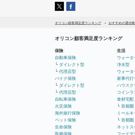
オリコン顧客満足度ランキング
おすすめの通信教
オリコン顧客満足度ランキング
保険
生活
自動車保険
ウォータ
└
ダイレクト型
浄水型
└
代理店型
ウォータ
バイク保険
家事代行
└
ダイレクト型
ハウスク
└
代理店型
コインラ
自転車保険
食材宅配
火災保険
└
首都圏
海外旅行保険
ミールキ
ペット保険
└
首都圏
生命保険
ネットス
医療保険
フードデ