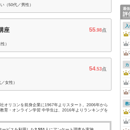
い（50代／男性）
通信
評
入
55
講座
.98
点
男性）
カ
54
.53
点
代／女性）
教
オリコンを前身企業に1967年よりスタート。2006年から
教育・オンライン学習 中学生は、2016年よりランキングを
サービスを利用した
2,551
人にアンケート調査を実施。