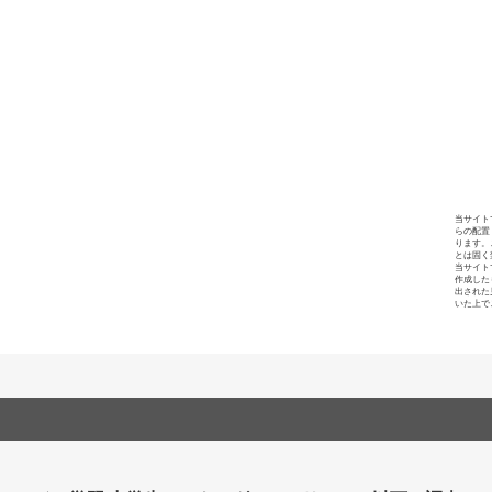
当サイト
らの配置
ります。
とは固く
当サイト
作成した
出された
いた上で