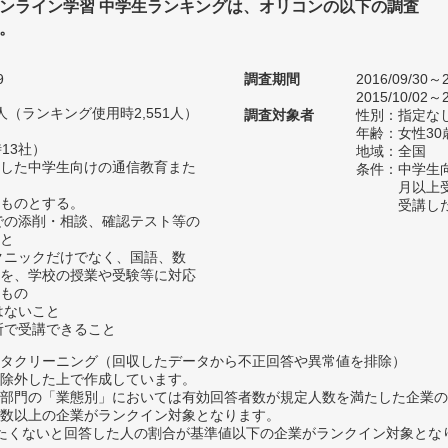
ンライン学習 中学生ランキングは、オリコンの以下の調査
。
9
調査期間
2016/09/30～2
2015/10/02～2
97人（ランキング使用時2,551人）
調査対象者
性別：指定な
年齢：女性30
13社）
地域：全国
した中学生向けの通信教育また
条件：中学生
月以上
ものとする。
受講し
での添削・相談、確認テスト等の
と
クニックだけでなく、国語、数
を、学校の授業や受験等に対応
もの
はないこと
所で受講できること
タクリーニング（回収したデータから不正回答や異常値を排除）
除外した上で作成しています。
部門の「業態別」においては有効回答者数が規定人数を満たした企業の
数以上の企業がランクイン対象となります。
薦めたくないと回答した人の割合が基準値以下の企業がランクイン対象とな