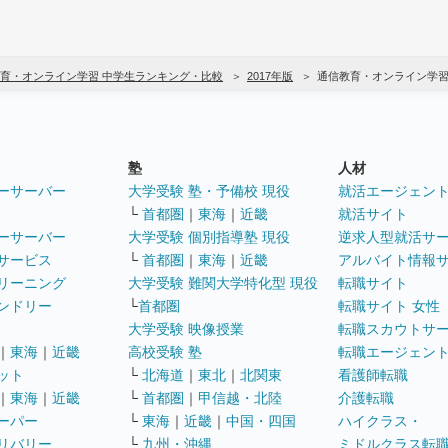
育・オンライン学習 中学生ランキング・比較
2017年版
通信教育・オンライン学習
塾
人材
ーサーバー
大学受験 塾・予備校 現役
就活エージェン
└
首都圏
｜
東海
｜
近畿
就活サイト
ーサーバー
大学受験 個別指導塾 現役
逆求人型就活サ
サービス
└
首都圏
｜
東海
｜
近畿
アルバイト情報
リーニング
大学受験 難関大学特化型 現役
転職サイト
ンドリー
└
首都圏
転職サイト 女性
大学受験 映像授業
転職スカウトサ
｜
東海
｜
近畿
高校受験 塾
転職エージェン
ット
└
北海道
｜
東北
｜
北関東
看護師転職
｜
東海
｜
近畿
└
首都圏
｜
甲信越・北陸
介護転職
ーパー
└
東海
｜
近畿
｜
中国・四国
ハイクラス・
リバリー
└
九州・沖縄
ミドルクラス転