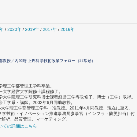
1年
/
2020年
/
2019年
/
2017年
/
2016年
部教授／内閣府 上席科学技術政策フェロー（非常勤）
大学理工学部管理工学科卒業。
ター大学経営大学院修士課程修了。
大学大学院理工学研究科博士課程経営工学専攻修了。博士（工学）取得。
社会工学系・講師。2002年6月同助教授。
義塾大学理工学部管理工学科・准教授。2011年4月同教授、現在に至る。
府 科学技術・イノベーション推進事務局参事官（インフラ・防災担当）
計解析、品質管理、マーケティング。
いての詳細はこちら