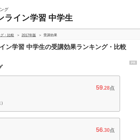
ング
ンライン学習 中学生
ング・比較
2017年版
受講効果
ライン学習 中学生の受講効果ランキング・比較
PR
グ
59
.28
点
性）
56
.30
点