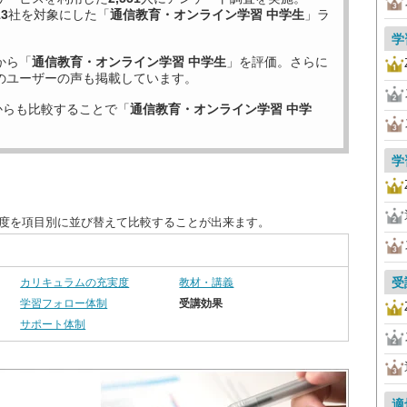
13
社を対象にした「
通信教育・オンライン学習 中学生
」ラ
学
から「
通信教育・オンライン学習 中学生
」を評価。さらに
のユーザーの声も掲載しています。
からも比較することで「
通信教育・オンライン学習 中学
学
足度を項目別に並び替えて比較することが出来ます。
受
カリキュラムの充実度
教材・講義
学習フォロー体制
受講効果
サポート体制
適