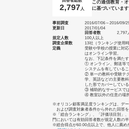
回答者総数
この通信教育・オ
2,797
に基づいています
人
事前調査
2016/07/06～2016/09/2
更新日
2017/01/04
回答者数
2,7
規定人数
100人以上
調査企業数
13社（ランキング使用時
定義
受験や学校の授業に対応
はオンライン学習。
なお、下記条件を満たす
① オンライン、郵送等
システムを有しているこ
② 単一の教科や受験テ
学、英語などの主要教科
した形でカバーしている
③ 補助的なサービスで
④ 教室以外の任意の場
※オリコン顧客満足度ランキングは、デー
および調査対象者条件から外れた回答を
※「総合ランキング」、「評価項目別」、
門においては有効回答者数が規定人数の半
※総合得点が60.00点以上で、他人に