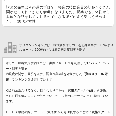
講師の先生はその道のプロで、授業の後に業界の話をたくさん
聞かせてくれてかなり参考になりました。授業でも、体験から
具体的な話をしてくれるので、なるほどが多く楽しく学べまし
た。（30代／女性）
オリコンランキングは、株式会社オリコンを前身企業に1967年より
スタート。2006年からは顧客満足度調査を開始。
オリコン顧客満足度調査では、実際にサービスを利用した
1,127
人にアンケ
ート調査を実施。
満足度に関する回答を基に、調査企業
7
社を対象にした「
資格スクール 宅
建
」ランキングを発表しています。
総合満足度だけでなく、様々な切り口から「
資格スクール 宅建
」を評価。
さらに回答者の口コミや評判といった、実際のユーザーの声も掲載してい
ます。
サービス検討の際、“ユーザー満足度”からも比較することで「
資格スクール