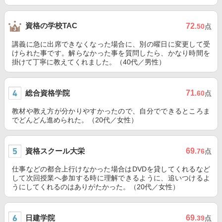
資格の学校TAC
72
.50
点
講義に急に出席できなくなった場合に、別の曜日に変更して受
けられた事です。解らなかった事を質問したら、かなり時間を
掛けて丁寧に教えてくれました。（40代／男性）
総合資格学院
71
.60
点
教材や教え方が分かりやすかったので、自分でできるところま
でどんどん進められた。（20代／女性）
資格スクール大栄
69
.76
点
仕事などの都合上行けなかった場合はDVDを貸してくれるなど
して次回授業へ参加する時に理解できるように、追いつけるよ
うにしてくれるのはありがたかった。（20代／女性）
日建学院
69
.39
点