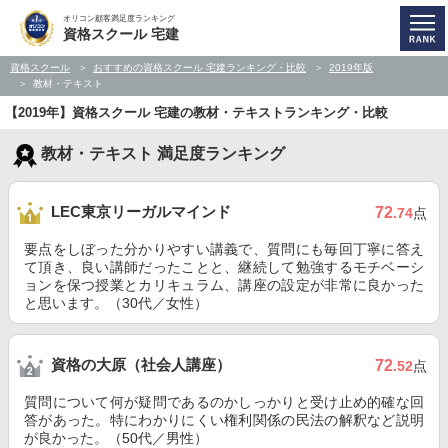
オリコン顧客満足度ランキング
資格スクール 宅建
資格スクール
おすすめの資格スクール 宅建ランキング・比較
2019年版
教材・テキスト
【2019年】資格スクール 宅建の教材・テキストランキング・比較
教材・テキスト 満足度ランキング
LEC東京リーガルマインド
72
.74
点
要点をしぼった分かりやすい講義で、質問にも毎回丁寧に答え
て頂き、良い講師だったことと、継続して勉強するモチベーシ
ョンを保つ授業とカリキュラム、講座の設定が非常に良かった
と思います。（30代／女性）
資格の大原（社会人講座）
72
.52
点
質問について何が疑問であるのかしっかりと受け止め的確な回
答があった。特にわかりにくい権利関係の民法の解釈など説明
が良かった。（50代／男性）