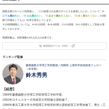
調査企業のサービス利用者に、「どの程度その企業のサービスを推奨したいか」について「
A:
とても薦めたい
」「
B:まあ薦めたい
」「
C:あまり薦めたくない
」「
D:全く薦めたくない
」の4段
階で評価をしてもらい比率を算出しています。
※10段階聴取については、A=9-10回答、B=6-8回答、C=3-5回答、D=1-2回答として割合を算
出しております。
商標対象は、回答者数が50人以上の企業です。
推奨意向データ（PDF）
ランキング監修
慶應義塾大学理工学部教授／内閣府 上席科学技術政策フェロー
（非常勤）
鈴木秀男
【経歴】
1989年慶應義塾大学理工学部管理工学科卒業。
1992年ロチェスター大学経営大学院修士課程修了。
1996年東京工業大学大学院理工学研究科博士課程経営工学専攻修了。博士（工