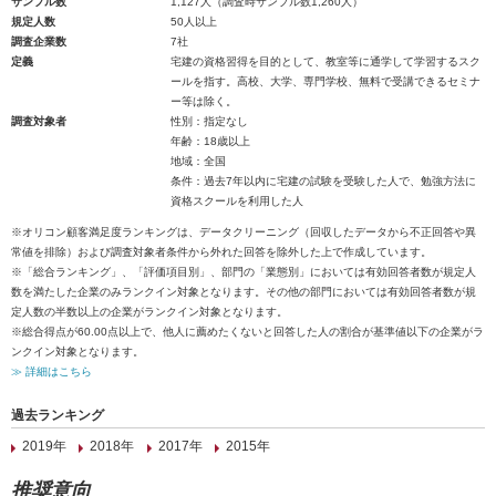
サンプル数
1,127人（調査時サンプル数1,260人）
規定人数
50人以上
調査企業数
7社
定義
宅建の資格習得を目的として、教室等に通学して学習するスク
ールを指す。高校、大学、専門学校、無料で受講できるセミナ
ー等は除く。
調査対象者
性別：指定なし
年齢：18歳以上
地域：全国
条件：過去7年以内に宅建の試験を受験した人で、勉強方法に
資格スクールを利用した人
※オリコン顧客満足度ランキングは、データクリーニング（回収したデータから不正回答や異
常値を排除）および調査対象者条件から外れた回答を除外した上で作成しています。
※「総合ランキング」、「評価項目別」、部門の「業態別」においては有効回答者数が規定人
数を満たした企業のみランクイン対象となります。その他の部門においては有効回答者数が規
定人数の半数以上の企業がランクイン対象となります。
※総合得点が60.00点以上で、他人に薦めたくないと回答した人の割合が基準値以下の企業がラ
ンクイン対象となります。
≫ 詳細はこちら
過去ランキング
2019年
2018年
2017年
2015年
推奨意向