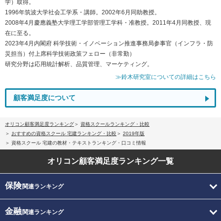
学）取得。
1996年筑波大学社会工学系・講師。2002年6月同助教授。
2008年4月慶應義塾大学理工学部管理工学科・准教授。2011年4月同教授、現
在に至る。
2023年4月内閣府 科学技術・イノベーション推進事務局参事官（インフラ・防
災担当）付上席科学技術政策フェロー（非常勤）
研究分野は応用統計解析、品質管理、マーケティング。
≫鈴木研究室についての詳細はこちら
顧客満足度について
オリコン顧客満足度ランキング
資格スクールランキング・比較
おすすめの資格スクール 宅建ランキング・比較
2019年版
資格スクール 宅建の教材・テキストランキング・口コミ情報
オリコン顧客満足度
ランキング一覧
保険
関連ランキング
金融
関連ランキング