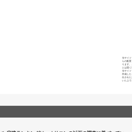
当サイト
らの配置
ります。
とは固く
当サイト
作成した
出された
いた上で