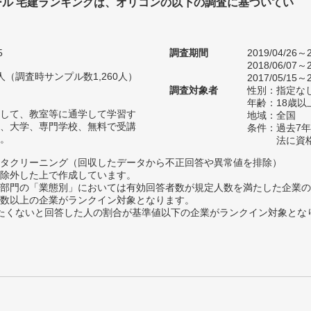
ール 宅建ランキングは、オリコンの以下の調査に基づいてい
5
調査期間
2019/04/26～2
2018/06/07～2
27人（調査時サンプル数1,260人）
2017/05/15～2
調査対象者
性別：指定な
年齢：18歳以
して、教室等に通学して学習す
地域：全国
、大学、専門学校、無料で受講
条件：過去7
。
法に資
タクリーニング（回収したデータから不正回答や異常値を排除）
除外した上で作成しています。
部門の「業態別」においては有効回答者数が規定人数を満たした企業の
数以上の企業がランクイン対象となります。
薦めたくないと回答した人の割合が基準値以下の企業がランクイン対象とな