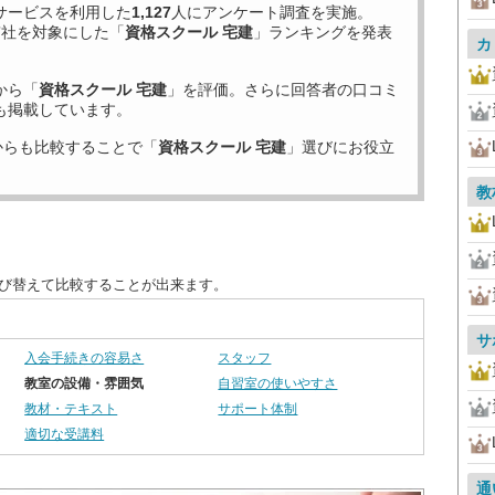
サービスを利用した
1,127
人にアンケート調査を実施。
7
社を対象にした「
資格スクール 宅建
」ランキングを発表
カ
から「
資格スクール 宅建
」を評価。さらに回答者の口コミ
も掲載しています。
からも比較することで「
資格スクール 宅建
」選びにお役立
教
並び替えて比較することが出来ます。
サ
入会手続きの容易さ
スタッフ
教室の設備・雰囲気
自習室の使いやすさ
教材・テキスト
サポート体制
適切な受講料
通