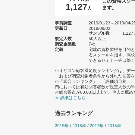
この資格スク
1,127
ます。
人
事前調査
2019/01/23～2019/04/2
更新日
2019/09/02
サンプル数
1,1
規定人数
50人以上
調査企業数
7社
定義
宅建の資格習得を目的と
るスクールを指す。高校
できるセミナー等は除く
※オリコン顧客満足度ランキングは、デー
および調査対象者条件から外れた回答を
※「総合ランキング」、「評価項目別」、
門においては有効回答者数が規定人数の半
※総合得点が60.00点以上で、他人に
≫ 詳細はこちら
過去ランキング
2019年
/
2018年
/
2017年
/
2015年