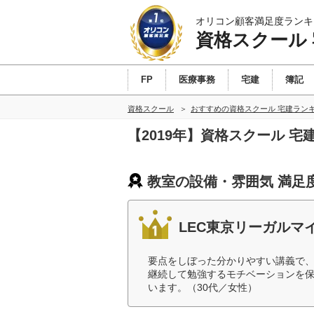
オリコン顧客満足度ランキ
資格スクール
FP
医療事務
宅建
簿記
資格スクール
おすすめの資格スクール 宅建ラン
【2019年】資格スクール 
教室の設備・雰囲気 満足
LEC東京リーガルマ
要点をしぼった分かりやすい講義で
継続して勉強するモチベーションを
います。（30代／女性）