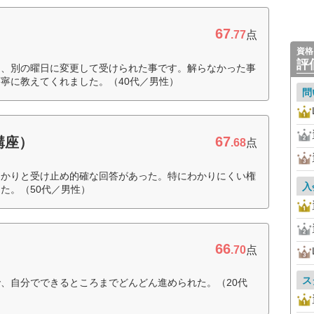
67
.77
点
資格
評
に、別の曜日に変更して受けられた事です。解らなかった事
寧に教えてくれました。（40代／男性）
問
67
講座）
.68
点
っかりと受け止め的確な回答があった。特にわかりにくい権
入
た。（50代／男性）
66
.70
点
ス
、自分でできるところまでどんどん進められた。（20代