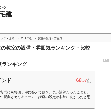
ング
 宅建
キング・比較
2019年版
教室の設備・雰囲気
宅建の教室の設備・雰囲気ランキング・比較
PR
度ランキング
68
インド
.07
点
、質問にも毎回丁寧に答えて頂き、良い講師だったことと、
保つ授業とカリキュラム、講座の設定が非常に良かったと思