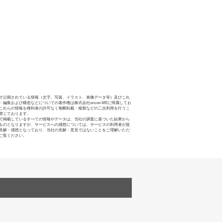
で公開されている情報（文字、写真、イラスト、画像データ等）及びこれ
・編集および構造などについての著作権は株式会社oricon MEに帰属してお
これらの情報を権利者の許可なく無断転載・複製などの二次利用を行うこ
禁じております。
で掲載しているすべての情報やデータは、当社の調査に基づいた結果から
ものとなりますが、サービスへの感想については、サービスの利用者が提
見解・感想となっており、当社の見解・意見ではないことをご理解いただ
ご覧ください。