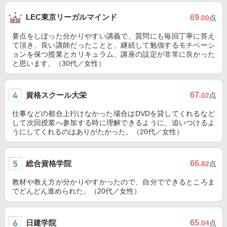
LEC東京リーガルマインド
69
.00
点
要点をしぼった分かりやすい講義で、質問にも毎回丁寧に答え
て頂き、良い講師だったことと、継続して勉強するモチベーシ
ョンを保つ授業とカリキュラム、講座の設定が非常に良かった
と思います。（30代／女性）
資格スクール大栄
67
.02
点
仕事などの都合上行けなかった場合はDVDを貸してくれるなど
して次回授業へ参加する時に理解できるように、追いつけるよ
うにしてくれるのはありがたかった。（20代／女性）
総合資格学院
66
.82
点
教材や教え方が分かりやすかったので、自分でできるところま
でどんどん進められた。（20代／女性）
日建学院
65
.04
点