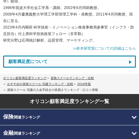
学）取得。
1996年筑波大学社会工学系・講師。2002年6月同助教授。
2008年4月慶應義塾大学理工学部管理工学科・准教授。2011年4月同教授、現
在に至る。
2023年4月内閣府 科学技術・イノベーション推進事務局参事官（インフラ・防
災担当）付上席科学技術政策フェロー（非常勤）
研究分野は応用統計解析、品質管理、マーケティング。
≫鈴木研究室についての詳細はこちら
顧客満足度について
オリコン顧客満足度ランキング
資格スクールランキング・比較
おすすめの資格スクール 宅建ランキング・比較
2019年版
資格スクール 宅建の入会手続きの容易さランキング・口コミ情報
オリコン顧客満足度
ランキング一覧
保険
関連ランキング
金融
関連ランキング