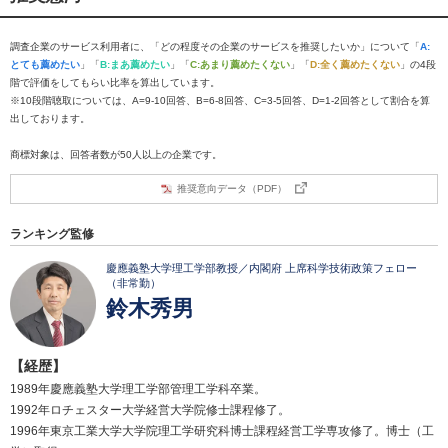
調査企業のサービス利用者に、「どの程度その企業のサービスを推奨したいか」について「
A:
とても薦めたい
」「
B:まあ薦めたい
」「
C:あまり薦めたくない
」「
D:全く薦めたくない
」の4段
階で評価をしてもらい比率を算出しています。
※10段階聴取については、A=9-10回答、B=6-8回答、C=3-5回答、D=1-2回答として割合を算
出しております。
商標対象は、回答者数が50人以上の企業です。
推奨意向データ（PDF）
ランキング監修
慶應義塾大学理工学部教授／内閣府 上席科学技術政策フェロー
（非常勤）
鈴木秀男
【経歴】
1989年慶應義塾大学理工学部管理工学科卒業。
1992年ロチェスター大学経営大学院修士課程修了。
1996年東京工業大学大学院理工学研究科博士課程経営工学専攻修了。博士（工