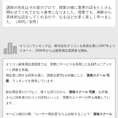
講師の先生はその道のプロで、授業の後に業界の話をたくさん
聞かせてくれてかなり参考になりました。授業でも、体験から
具体的な話をしてくれるので、なるほどが多く楽しく学べまし
た。（30代／女性）
オリコンランキングは、株式会社オリコンを前身企業に1967年より
スタート。2006年からは顧客満足度調査を開始。
オリコン顧客満足度調査では、実際にサービスを利用した
1,127
人にアンケ
ート調査を実施。
満足度に関する回答を基に、調査企業
7
社を対象にした「
資格スクール 宅
建
」ランキングを発表しています。
総合満足度だけでなく、様々な切り口から「
資格スクール 宅建
」を評価。
さらに回答者の口コミや評判といった、実際のユーザーの声も掲載してい
ます。
サービス検討の際、“ユーザー満足度”からも比較することで「
資格スクール