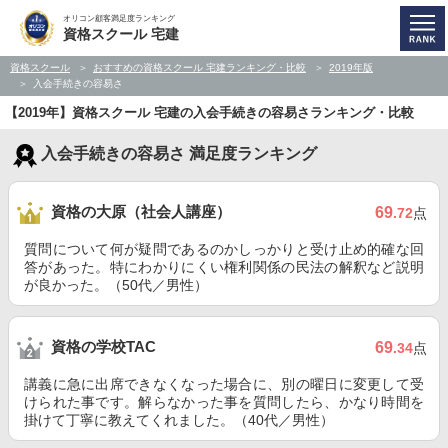
オリコン顧客満足度ランキング
資格スクール 宅建
資格スクール
おすすめの資格スクール 宅建ランキング・比較
2019年版
入会手続きの容易さ
【2019年】資格スクール 宅建の入会手続きの容易さランキング・比較
入会手続きの容易さ 満足度ランキング
資格の大原（社会人講座）
69
.72
点
質問について何が疑問であるのかしっかりと受け止め的確な回
答があった。特にわかりにくい権利関係の民法の解釈など説明
が良かった。（50代／男性）
資格の学校TAC
69
.34
点
講義に急に出席できなくなった場合に、別の曜日に変更して受
けられた事です。解らなかった事を質問したら、かなり時間を
掛けて丁寧に教えてくれました。（40代／男性）