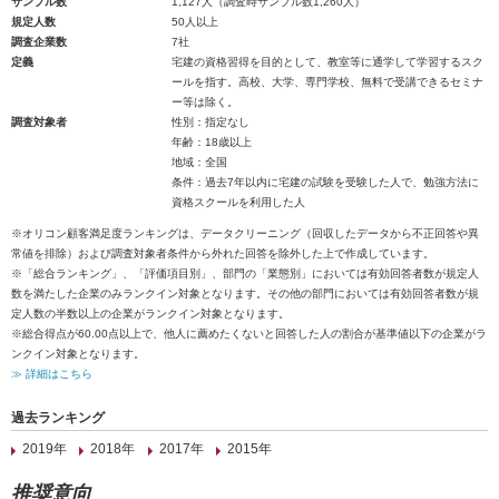
サンプル数
1,127人（調査時サンプル数1,260人）
規定人数
50人以上
調査企業数
7社
定義
宅建の資格習得を目的として、教室等に通学して学習するスク
ールを指す。高校、大学、専門学校、無料で受講できるセミナ
ー等は除く。
調査対象者
性別：指定なし
年齢：18歳以上
地域：全国
条件：過去7年以内に宅建の試験を受験した人で、勉強方法に
資格スクールを利用した人
※オリコン顧客満足度ランキングは、データクリーニング（回収したデータから不正回答や異
常値を排除）および調査対象者条件から外れた回答を除外した上で作成しています。
※「総合ランキング」、「評価項目別」、部門の「業態別」においては有効回答者数が規定人
数を満たした企業のみランクイン対象となります。その他の部門においては有効回答者数が規
定人数の半数以上の企業がランクイン対象となります。
※総合得点が60.00点以上で、他人に薦めたくないと回答した人の割合が基準値以下の企業がラ
ンクイン対象となります。
≫ 詳細はこちら
過去ランキング
2019年
2018年
2017年
2015年
推奨意向