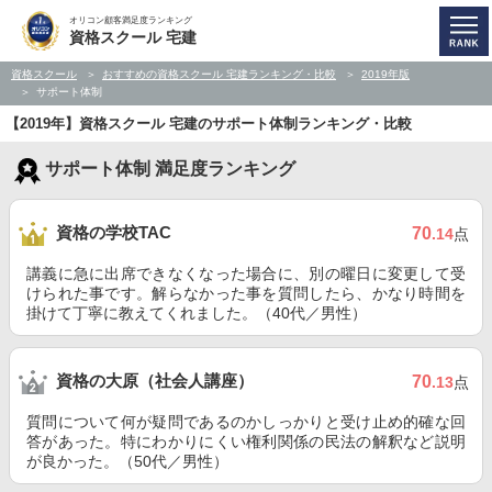
オリコン顧客満足度ランキング
資格スクール 宅建
資格スクール
おすすめの資格スクール 宅建ランキング・比較
2019年版
サポート体制
【2019年】資格スクール 宅建のサポート体制ランキング・比較
サポート体制 満足度ランキング
資格の学校TAC
70
.14
点
講義に急に出席できなくなった場合に、別の曜日に変更して受
けられた事です。解らなかった事を質問したら、かなり時間を
掛けて丁寧に教えてくれました。（40代／男性）
資格の大原（社会人講座）
70
.13
点
質問について何が疑問であるのかしっかりと受け止め的確な回
答があった。特にわかりにくい権利関係の民法の解釈など説明
が良かった。（50代／男性）