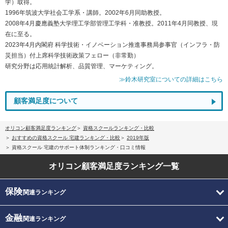
学）取得。
1996年筑波大学社会工学系・講師。2002年6月同助教授。
2008年4月慶應義塾大学理工学部管理工学科・准教授。2011年4月同教授、現
在に至る。
2023年4月内閣府 科学技術・イノベーション推進事務局参事官（インフラ・防
災担当）付上席科学技術政策フェロー（非常勤）
研究分野は応用統計解析、品質管理、マーケティング。
≫鈴木研究室についての詳細はこちら
顧客満足度について
オリコン顧客満足度ランキング
資格スクールランキング・比較
おすすめの資格スクール 宅建ランキング・比較
2019年版
資格スクール 宅建のサポート体制ランキング・口コミ情報
オリコン顧客満足度
ランキング一覧
保険
関連ランキング
金融
関連ランキング