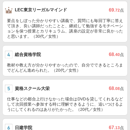
LEC東京リーガルマインド
69
.72
点
要点をしぼった分かりやすい講義で、質問にも毎回丁寧に答え
て頂き、良い講師だったことと、継続して勉強するモチベーシ
ョンを保つ授業とカリキュラム、講座の設定が非常に良かった
と思います。（30代／女性）
総合資格学院
68
.40
点
教材や教え方が分かりやすかったので、自分でできるところま
でどんどん進められた。（20代／女性）
資格スクール大栄
68
.08
点
仕事などの都合上行けなかった場合はDVDを貸してくれるなど
して次回授業へ参加する時に理解できるように、追いつけるよ
うにしてくれるのはありがたかった。（20代／女性）
日建学院
67
.13
点