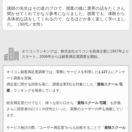
講師の先生はその道のプロで、授業の後に業界の話をたくさん
聞かせてくれてかなり参考になりました。授業でも、体験から
具体的な話をしてくれるので、なるほどが多く楽しく学べまし
た。（30代／女性）
オリコンランキングは、株式会社オリコンを前身企業に1967年より
スタート。2006年からは顧客満足度調査を開始。
オリコン顧客満足度調査では、実際にサービスを利用した
1,127
人にアンケ
ート調査を実施。
満足度に関する回答を基に、調査企業
7
社を対象にした「
資格スクール 宅
建
」ランキングを発表しています。
総合満足度だけでなく、様々な切り口から「
資格スクール 宅建
」を評価。
さらに回答者の口コミや評判といった、実際のユーザーの声も掲載してい
ます。
サービス検討の際、“ユーザー満足度”からも比較することで「
資格スクール