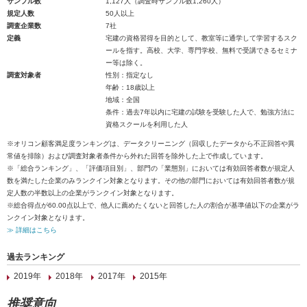
サンプル数
1,127人（調査時サンプル数1,260人）
規定人数
50人以上
調査企業数
7社
定義
宅建の資格習得を目的として、教室等に通学して学習するスク
ールを指す。高校、大学、専門学校、無料で受講できるセミナ
ー等は除く。
調査対象者
性別：指定なし
年齢：18歳以上
地域：全国
条件：過去7年以内に宅建の試験を受験した人で、勉強方法に
資格スクールを利用した人
※オリコン顧客満足度ランキングは、データクリーニング（回収したデータから不正回答や異
常値を排除）および調査対象者条件から外れた回答を除外した上で作成しています。
※「総合ランキング」、「評価項目別」、部門の「業態別」においては有効回答者数が規定人
数を満たした企業のみランクイン対象となります。その他の部門においては有効回答者数が規
定人数の半数以上の企業がランクイン対象となります。
※総合得点が60.00点以上で、他人に薦めたくないと回答した人の割合が基準値以下の企業がラ
ンクイン対象となります。
≫ 詳細はこちら
過去ランキング
2019年
2018年
2017年
2015年
推奨意向