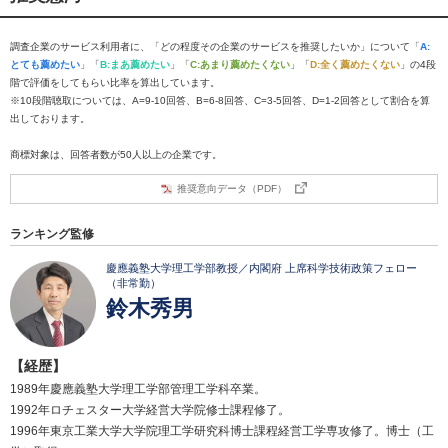
調査企業のサービス利用者に、「どの程度その企業のサービスを推奨したいか」について「
A:
とても薦めたい
」「
B:まあ薦めたい
」「
C:あまり薦めたくない
」「
D:全く薦めたくない
」の4段
階で評価をしてもらい比率を算出しています。
※10段階聴取については、A=9-10回答、B=6-8回答、C=3-5回答、D=1-2回答として割合を算
出しております。
商標対象は、回答者数が50人以上の企業です。
推奨意向データ（PDF）
ランキング監修
慶應義塾大学理工学部教授／内閣府 上席科学技術政策フェロー
（非常勤）
鈴木秀男
【経歴】
1989年慶應義塾大学理工学部管理工学科卒業。
1992年ロチェスター大学経営大学院修士課程修了。
1996年東京工業大学大学院理工学研究科博士課程経営工学専攻修了。博士（工