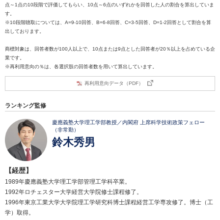
点～1点の10段階で評価してもらい、10点～6点のいずれかを回答した人の割合を算出していま
す。
※10段階聴取については、A=9-10回答、B=6-8回答、C=3-5回答、D=1-2回答として割合を算
出しております。
商標対象は、回答者数が100人以上で、10点または9点とした回答者が20％以上を占めている企
業です。
※再利用意向の％は、各選択肢の回答者数を用いて算出しています。
再利用意向データ（PDF）
ランキング監修
慶應義塾大学理工学部教授／内閣府 上席科学技術政策フェロー
（非常勤）
鈴木秀男
【経歴】
1989年慶應義塾大学理工学部管理工学科卒業。
1992年ロチェスター大学経営大学院修士課程修了。
1996年東京工業大学大学院理工学研究科博士課程経営工学専攻修了。博士（工
学）取得。