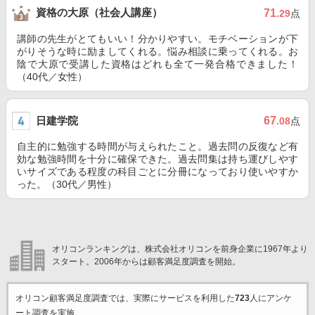
資格の大原（社会人講座）
71
.29
点
講師の先生がとてもいい！分かりやすい。モチベーションが下
がりそうな時に励ましてくれる。悩み相談に乗ってくれる。お
陰で大原で受講した資格はどれも全て一発合格できました！
（40代／女性）
日建学院
67
.08
点
自主的に勉強する時間が与えられたこと。過去問の反復など有
効な勉強時間を十分に確保できた。過去問集は持ち運びしやす
いサイズである程度の科目ごとに分冊になっており使いやすか
った。（30代／男性）
オリコンランキングは、株式会社オリコンを前身企業に1967年より
スタート。2006年からは顧客満足度調査を開始。
オリコン顧客満足度調査では、実際にサービスを利用した
723
人にアンケ
ート調査を実施。