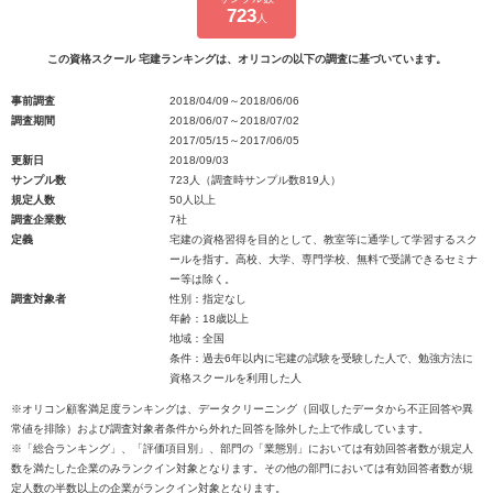
723
人
この資格スクール 宅建ランキングは、オリコンの以下の調査に基づいています。
事前調査
2018/04/09～2018/06/06
調査期間
2018/06/07～2018/07/02
2017/05/15～2017/06/05
更新日
2018/09/03
サンプル数
723人（調査時サンプル数819人）
規定人数
50人以上
調査企業数
7社
定義
宅建の資格習得を目的として、教室等に通学して学習するスク
ールを指す。高校、大学、専門学校、無料で受講できるセミナ
ー等は除く。
調査対象者
性別：指定なし
年齢：18歳以上
地域：全国
条件：過去6年以内に宅建の試験を受験した人で、勉強方法に
資格スクールを利用した人
※オリコン顧客満足度ランキングは、データクリーニング（回収したデータから不正回答や異
常値を排除）および調査対象者条件から外れた回答を除外した上で作成しています。
※「総合ランキング」、「評価項目別」、部門の「業態別」においては有効回答者数が規定人
数を満たした企業のみランクイン対象となります。その他の部門においては有効回答者数が規
定人数の半数以上の企業がランクイン対象となります。