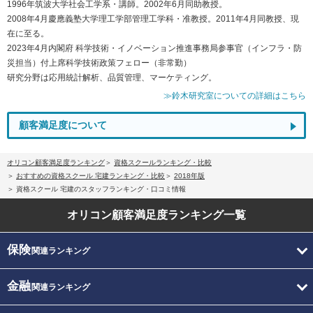
1996年筑波大学社会工学系・講師。2002年6月同助教授。
2008年4月慶應義塾大学理工学部管理工学科・准教授。2011年4月同教授、現
在に至る。
2023年4月内閣府 科学技術・イノベーション推進事務局参事官（インフラ・防
災担当）付上席科学技術政策フェロー（非常勤）
研究分野は応用統計解析、品質管理、マーケティング。
≫鈴木研究室についての詳細はこちら
顧客満足度について
オリコン顧客満足度ランキング
資格スクールランキング・比較
おすすめの資格スクール 宅建ランキング・比較
2018年版
資格スクール 宅建のスタッフランキング・口コミ情報
オリコン顧客満足度
ランキング一覧
保険
関連ランキング
金融
関連ランキング