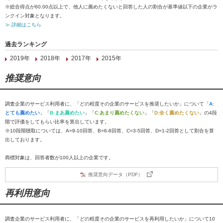
※総合得点が60.00点以上で、他人に薦めたくないと回答した人の割合が基準値以下の企業がラ
ンクイン対象となります。
≫ 詳細はこちら
過去ランキング
2019年
2018年
2017年
2015年
推奨意向
調査企業のサービス利用者に、「どの程度その企業のサービスを推奨したいか」について「
A:
とても薦めたい
」「
B:まあ薦めたい
」「
C:あまり薦めたくない
」「
D:全く薦めたくない
」の4段
階で評価をしてもらい比率を算出しています。
※10段階聴取については、A=9-10回答、B=6-8回答、C=3-5回答、D=1-2回答として割合を算
出しております。
商標対象は、回答者数が100人以上の企業です。
推奨意向データ（PDF）
再利用意向
調査企業のサービス利用者に、「どの程度その企業のサービスを再利用したいか」について10