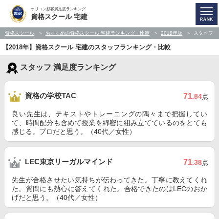
オリコン顧客満足度ランキング
資格スクール 宅建
資格スクール
おすすめの資格スクール 宅建ランキング・比較
2018年版
スタッフ
【2018年】資格スクール 宅建のスタッフランキング・比較
スタッフ 満足度ランキング
資格の学校TAC
71
.84
点
良い先生は、テキストやトレーニングの隅々まで把握してい
て、時間配分も含めて授業を綿密に組み立てているのをとても
感じる。プロだと思う。（40代／女性）
LEC東京リーガルマインド
71
.38
点
先生が合格させたい気持ちが伝わってきた。丁寧に教えてくれ
た。質問にも熱心に答えてくれた。合格できたのはLECのおか
げだと思う。（40代／女性）