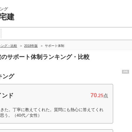
ング
 宅建
キング・比較
2018年版
サポート体制
宅建のサポート体制ランキング・比較
PR
キング
70
インド
.25
点
てきた。丁寧に教えてくれた。質問にも熱心に答えてくれ
思う。（40代／女性）