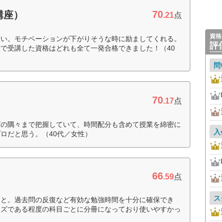
70
講座）
.21
点
資格
すい。モチベーションが下がりそうな時に励ましてくれる。
評
で受講した資格はどれも全て一発合格できました！（40
問
70
.17
点
グの隅々まで把握していて、時間配分も含めて授業を綿密に
入
ロだと思う。（40代／女性）
66
.59
点
ス
こと。過去問の反復など有効な勉強時間を十分に確保でき
イズである程度の科目ごとに分冊になっており使いやすかっ