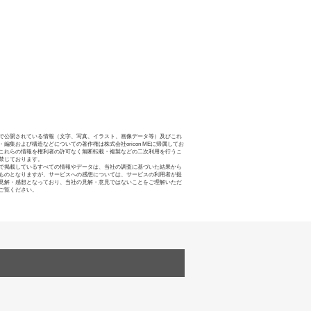
で公開されている情報（文字、写真、イラスト、画像データ等）及びこれ
・編集および構造などについての著作権は株式会社oricon MEに帰属してお
これらの情報を権利者の許可なく無断転載・複製などの二次利用を行うこ
禁じております。
で掲載しているすべての情報やデータは、当社の調査に基づいた結果から
ものとなりますが、サービスへの感想については、サービスの利用者が提
見解・感想となっており、当社の見解・意見ではないことをご理解いただ
ご覧ください。