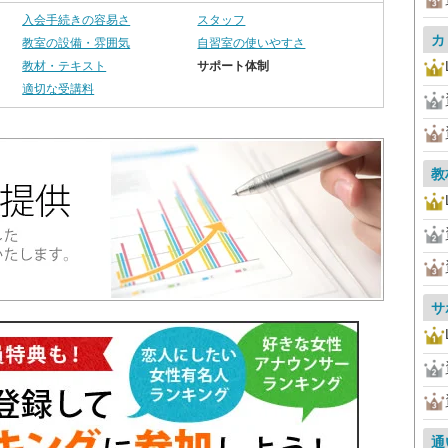
入会手続きの容易さ
スタッフ
カ
教室の設備・雰囲気
自習室の使いやすさ
教材・テキスト
サポート体制
適切な受講料
教
サ
通