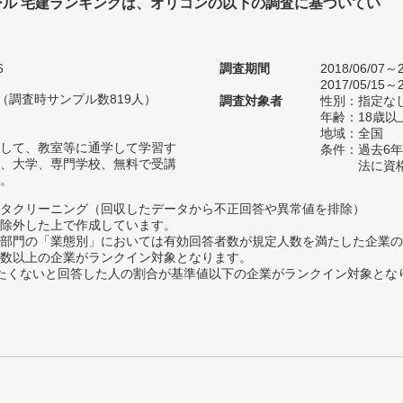
ール 宅建ランキングは、オリコンの以下の調査に基づいてい
6
調査期間
2018/06/07～2
2017/05/15～2
人（調査時サンプル数819人）
調査対象者
性別：指定な
年齢：18歳以
地域：全国
して、教室等に通学して学習す
条件：過去6
、大学、専門学校、無料で受講
法に資
。
タクリーニング（回収したデータから不正回答や異常値を排除）
除外した上で作成しています。
部門の「業態別」においては有効回答者数が規定人数を満たした企業の
数以上の企業がランクイン対象となります。
薦めたくないと回答した人の割合が基準値以下の企業がランクイン対象とな