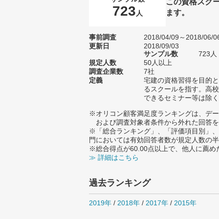
この資格スク
723
ます。
人
事前調査
2018/04/09～2018/06/0
更新日
2018/09/03
サンプル数
723
規定人数
50人以上
調査企業数
7社
定義
宅建の資格習得を目的と
るスクールを指す。高校
できるセミナー等は除く
※オリコン顧客満足度ランキングは、デー
および調査対象者条件から外れた回答を
※「総合ランキング」、「評価項目別」、
門においては有効回答者数が規定人数の半
※総合得点が60.00点以上で、他人に
≫ 詳細はこちら
過去ランキング
2019年
/
2018年
/
2017年
/
2015年