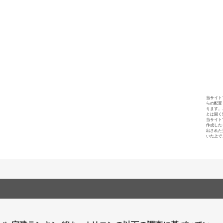
当サイト
らの配置
ります。
とは固く
当サイト
作成した
出された
いた上で