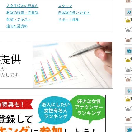
入会手続きの容易さ
スタッフ
カ
教室の設備・雰囲気
自習室の使いやすさ
教材・テキスト
サポート体制
適切な受講料
教
サ
通