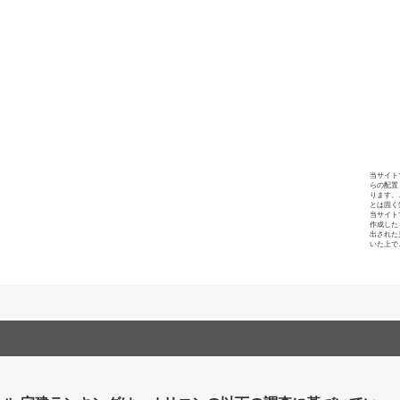
当サイト
らの配置
ります。
とは固く
当サイト
作成した
出された
いた上で