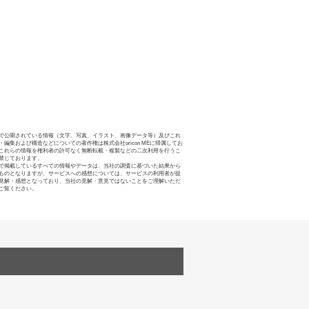
で公開されている情報（文字、写真、イラスト、画像データ等）及びこれ
・編集および構造などについての著作権は株式会社oricon MEに帰属してお
これらの情報を権利者の許可なく無断転載・複製などの二次利用を行うこ
禁じております。
で掲載しているすべての情報やデータは、当社の調査に基づいた結果から
ものとなりますが、サービスへの感想については、サービスの利用者が提
見解・感想となっており、当社の見解・意見ではないことをご理解いただ
ご覧ください。