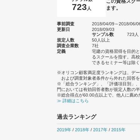
この資格スク
723
ます。
人
事前調査
2018/04/09～2018/06/0
更新日
2018/09/03
サンプル数
723
規定人数
50人以上
調査企業数
7社
定義
宅建の資格習得を目的と
るスクールを指す。高校
できるセミナー等は除く
※オリコン顧客満足度ランキングは、デー
および調査対象者条件から外れた回答を
※「総合ランキング」、「評価項目別」、
門においては有効回答者数が規定人数の半
※総合得点が60.00点以上で、他人に
≫ 詳細はこちら
過去ランキング
2019年
/
2018年
/
2017年
/
2015年