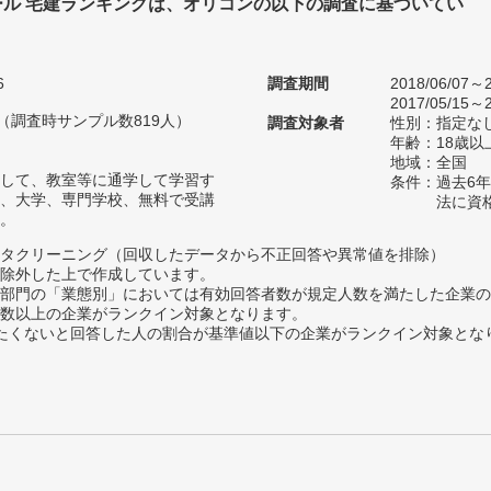
ール 宅建ランキングは、オリコンの以下の調査に基づいてい
6
調査期間
2018/06/07～2
2017/05/15～2
人（調査時サンプル数819人）
調査対象者
性別：指定な
年齢：18歳以
地域：全国
して、教室等に通学して学習す
条件：過去6
、大学、専門学校、無料で受講
法に資
。
タクリーニング（回収したデータから不正回答や異常値を排除）
除外した上で作成しています。
部門の「業態別」においては有効回答者数が規定人数を満たした企業の
数以上の企業がランクイン対象となります。
薦めたくないと回答した人の割合が基準値以下の企業がランクイン対象とな