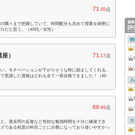
71
.45
点
資格
グの隅々まで把握していて、時間配分も含めて授業を綿密に
評
ロだと思う。（40代／女性）
問
71
講座）
.17
点
すい。モチベーションが下がりそうな時に励ましてくれる。
で受講した資格はどれも全て一発合格できました！（40
入
66
.99
点
ス
こと。過去問の反復など有効な勉強時間を十分に確保でき
イズである程度の科目ごとに分冊になっており使いやすかっ