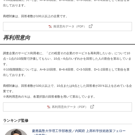
出しております。
商標対象は、回答者数が100人以上の企業です。
推奨意向データ（PDF）
再利用意向
調査企業のサービス利用者に、「どの程度その企業のサービスを再利用したいか」について10
点～1点の10段階で評価してもらい、10点～6点のいずれかを回答した人の割合を算出していま
す。
※10段階聴取については、A=9-10回答、B=6-8回答、C=3-5回答、D=1-2回答として割合を算
出しております。
商標対象は、回答者数が100人以上で、10点または9点とした回答者が20％以上を占めている企
業です。
※再利用意向の％は、各選択肢の回答者数を用いて算出しています。
再利用意向データ（PDF）
ランキング監修
慶應義塾大学理工学部教授／内閣府 上席科学技術政策フェロー