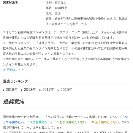
調査対象者
性別：指定なし
年齢：18歳以上
地域：全国
条件：過去7年以内に医療事務の試験を受験した人で、勉強方
法に資格スクールを利用した人
※オリコン顧客満足度ランキングは、データクリーニング（回収したデータから不正回答や異
常値を排除）および調査対象者条件から外れた回答を除外した上で作成しています。
※「総合ランキング」、「評価項目別」、部門の「業態別」においては有効回答者数が規定人
数を満たした企業のみランクイン対象となります。その他の部門においては有効回答者数が規
定人数の半数以上の企業がランクイン対象となります。
※総合得点が60.00点以上で、他人に薦めたくないと回答した人の割合が基準値以下の企業がラ
ンクイン対象となります。
≫ 詳細はこちら
過去ランキング
2019年
2018年
2017年
2015年
推奨意向
調査企業のサービス利用者に、「どの程度その企業のサービスを推奨したいか」について「
A:
とても薦めたい
」「
B:まあ薦めたい
」「
C:あまり薦めたくない
」「
D:全く薦めたくない
」の4段
階で評価をしてもらい比率を算出しています。
※10段階聴取については、A=9-10回答、B=6-8回答、C=3-5回答、D=1-2回答として割合を算