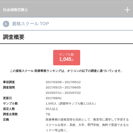
社会保険労務士
資格スクール TOP
調査概要
サンプル数
1,045
人
この資格スクール 医療事務ランキングは、オリコンの以下の調査に基づいています。
事前調査
2017/03/09～2017/05/12
調査期間
2017/05/15～2017/06/05
2015/07/11～2015/07/22
更新日
2017/09/01
サンプル数
1,045人（調査時サンプル数1,116人）
規定人数
50人以上
調査企業数
7社
定義
医療事務の資格習得を目的として、教室等に通学して学習する
スクールを指す。高校、大学、専門学校、無料で受講できるセ
ミナー等は除く。