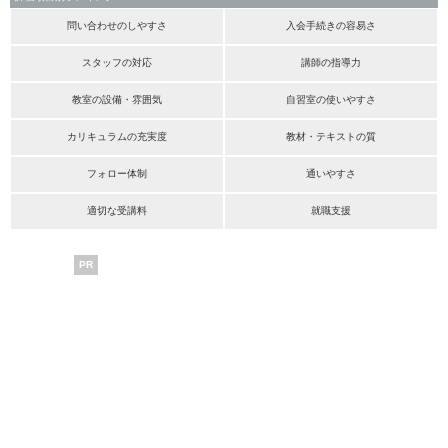
問い合わせのしやすさ
入会手続きの容易さ
スタッフの対応
講師の指導力
教室の設備・雰囲気
自習室の使いやすさ
カリキュラムの充実度
教材・テキストの質
フォロー体制
通いやすさ
適切な受講料
就職支援
PR