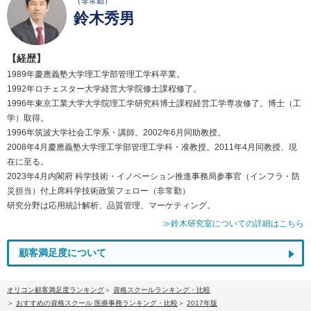
（非常勤）
鈴木秀男
【経歴】
1989年慶應義塾大学理工学部管理工学科卒業。
1992年ロチェスター大学経営大学院修士課程修了。
1996年東京工業大学大学院理工学研究科博士課程経営工学専攻修了。博士（工
学）取得。
1996年筑波大学社会工学系・講師。2002年6月同助教授。
2008年4月慶應義塾大学理工学部管理工学科・准教授。2011年4月同教授、現
在に至る。
2023年4月内閣府 科学技術・イノベーション推進事務局参事官（インフラ・防
災担当）付上席科学技術政策フェロー（非常勤）
研究分野は応用統計解析、品質管理、マーケティング。
≫鈴木研究室についての詳細はこちら
顧客満足度について
オリコン顧客満足度ランキング
資格スクールランキング・比較
おすすめの資格スクール 医療事務ランキング・比較
2017年版