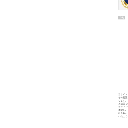
PR
当サイト
らの配置
ります。
とは固く
当サイト
作成した
出された
いた上で