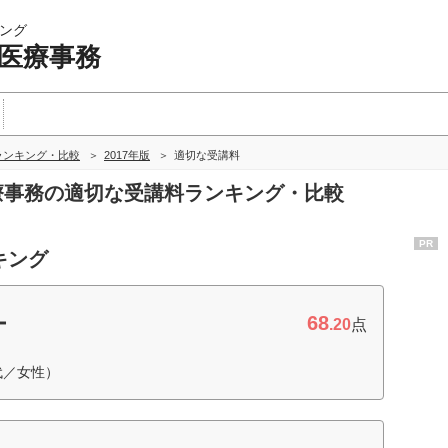
ング
 医療事務
ランキング・比較
2017年版
適切な受講料
医療事務の適切な受講料ランキング・比較
PR
キング
68
ー
.20
点
代／女性）