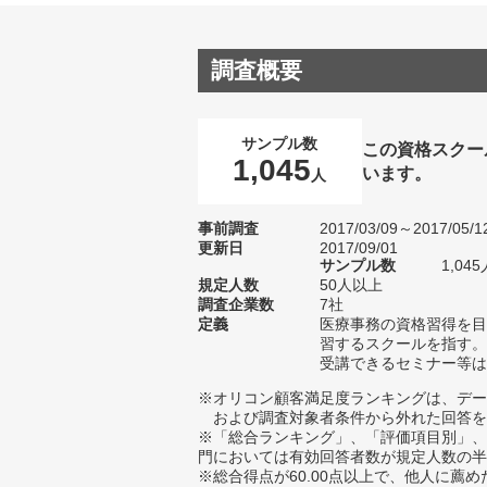
調査概要
サンプル数
この資格スクー
1,045
います。
人
事前調査
2017/03/09～2017/05/1
更新日
2017/09/01
サンプル数
1,0
規定人数
50人以上
調査企業数
7社
定義
医療事務の資格習得を目
習するスクールを指す。
受講できるセミナー等は
※オリコン顧客満足度ランキングは、デー
および調査対象者条件から外れた回答を
※「総合ランキング」、「評価項目別」、
門においては有効回答者数が規定人数の半
※総合得点が60.00点以上で、他人に