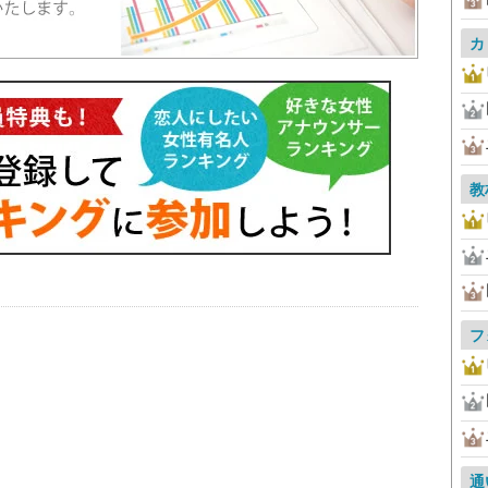
カ
教
フ
通