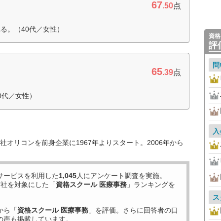
67
.50
点
る。（40代／女性）
資格
評
問
65
.39
点
0代／女性）
入
オリコンを前身企業に1967年よりスタート。2006年から
サービスを利用した
1,045
人にアンケート調査を実施。
7
社を対象にした「
資格スクール 医療事務
」ランキングを
ス
から「
資格スクール 医療事務
」を評価。さらに回答者の口
の声も掲載しています。