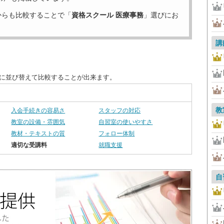
からも比較することで「
資格スクール 医療事務
」選びにお
講
別に並び替えて比較することが出来ます。
教
入会手続きの容易さ
スタッフの対応
教室の設備・雰囲気
自習室の使いやすさ
教材・テキストの質
フォロー体制
適切な受講料
就職支援
自