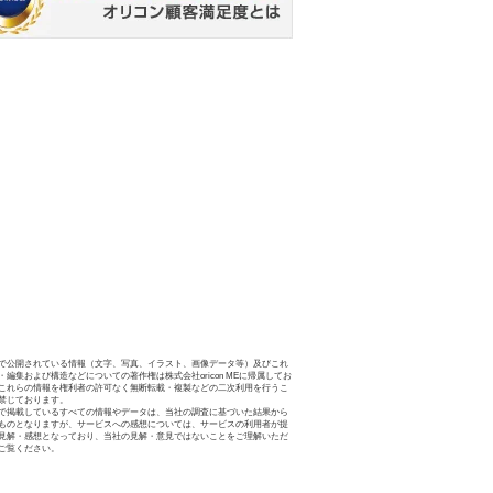
で公開されている情報（文字、写真、イラスト、画像データ等）及びこれ
・編集および構造などについての著作権は株式会社oricon MEに帰属してお
これらの情報を権利者の許可なく無断転載・複製などの二次利用を行うこ
禁じております。
で掲載しているすべての情報やデータは、当社の調査に基づいた結果から
ものとなりますが、サービスへの感想については、サービスの利用者が提
見解・感想となっており、当社の見解・意見ではないことをご理解いただ
ご覧ください。