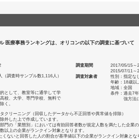
ル 医療事務ランキングは、オリコンの以下の調査に基づいて
2
調査期間
2017/05/15～2
2015/07/11～2
45人（調査時サンプル数1,116人）
調査対象者
性別：指定な
年齢：18歳以
地域：全国
的として、教室等に通学して学
条件：過去7
高校、大学、専門学校、無料で
強方法
除く。
タクリーニング（回収したデータから不正回答や異常値を排除）
除外した上で作成しています。
部門の「業態別」においては有効回答者数が規定人数を満たした企業の
数以上の企業がランクイン対象となります。
薦めたくないと回答した人の割合が基準値以下の企業がランクイン対象とな