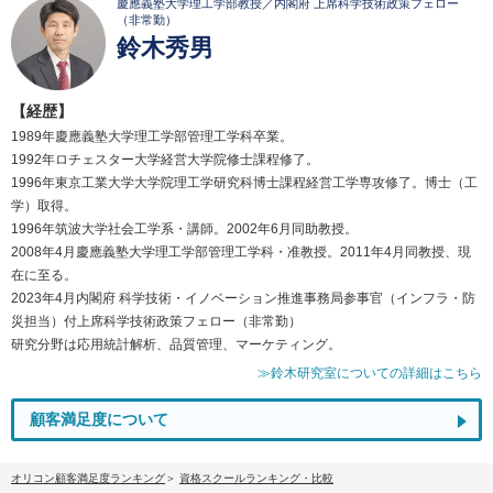
慶應義塾大学理工学部教授／内閣府 上席科学技術政策フェロー
（非常勤）
鈴木秀男
【経歴】
1989年慶應義塾大学理工学部管理工学科卒業。
1992年ロチェスター大学経営大学院修士課程修了。
1996年東京工業大学大学院理工学研究科博士課程経営工学専攻修了。博士（工
学）取得。
1996年筑波大学社会工学系・講師。2002年6月同助教授。
2008年4月慶應義塾大学理工学部管理工学科・准教授。2011年4月同教授、現
在に至る。
2023年4月内閣府 科学技術・イノベーション推進事務局参事官（インフラ・防
災担当）付上席科学技術政策フェロー（非常勤）
研究分野は応用統計解析、品質管理、マーケティング。
≫鈴木研究室についての詳細はこちら
顧客満足度について
オリコン顧客満足度ランキング
資格スクールランキング・比較