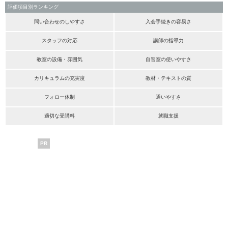
評価項目別ランキング
問い合わせのしやすさ
入会手続きの容易さ
スタッフの対応
講師の指導力
教室の設備・雰囲気
自習室の使いやすさ
カリキュラムの充実度
教材・テキストの質
フォロー体制
通いやすさ
適切な受講料
就職支援
PR