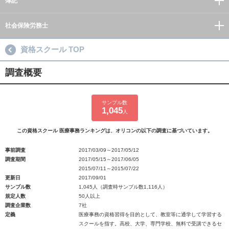
簿記
社会保険労務士
資格スクール TOP
調査概要
サンプル数
1,045
人
この資格スクール 医療事務ランキングは、オリコンの以下の調査に基づいています。
事前調査
2017/03/09～2017/05/12
調査期間
2017/05/15～2017/06/05
2015/07/11～2015/07/22
更新日
2017/09/01
サンプル数
1,045人（調査時サンプル数1,116人）
規定人数
50人以上
調査企業数
7社
定義
医療事務の資格習得を目的として、教室等に通学して学習する
スクールを指す。高校、大学、専門学校、無料で受講できるセ