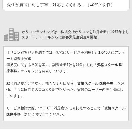
先生が質問に対し丁寧に対応してくれる。（40代／女性）
オリコンランキングは、株式会社オリコンを前身企業に1967年より
スタート。2006年からは顧客満足度調査を開始。
オリコン顧客満足度調査では、実際にサービスを利用した
1,045
人にアンケ
ート調査を実施。
満足度に関する回答を基に、調査企業
7
社を対象にした「
資格スクール 医
療事務
」ランキングを発表しています。
総合満足度だけでなく、様々な切り口から「
資格スクール 医療事務
」を評
価。さらに回答者の口コミや評判といった、実際のユーザーの声も掲載し
ています。
サービス検討の際、“ユーザー満足度”からも比較することで「
資格スクール
医療事務
」選びにお役立てください。