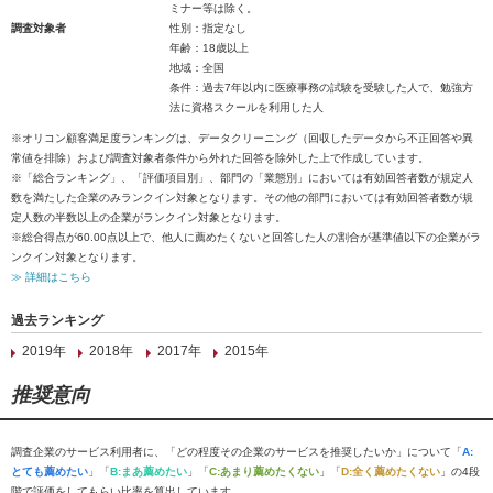
ミナー等は除く。
調査対象者
性別：指定なし
年齢：18歳以上
地域：全国
条件：過去7年以内に医療事務の試験を受験した人で、勉強方
法に資格スクールを利用した人
※オリコン顧客満足度ランキングは、データクリーニング（回収したデータから不正回答や異
常値を排除）および調査対象者条件から外れた回答を除外した上で作成しています。
※「総合ランキング」、「評価項目別」、部門の「業態別」においては有効回答者数が規定人
数を満たした企業のみランクイン対象となります。その他の部門においては有効回答者数が規
定人数の半数以上の企業がランクイン対象となります。
※総合得点が60.00点以上で、他人に薦めたくないと回答した人の割合が基準値以下の企業がラ
ンクイン対象となります。
≫ 詳細はこちら
過去ランキング
2019年
2018年
2017年
2015年
推奨意向
調査企業のサービス利用者に、「どの程度その企業のサービスを推奨したいか」について「
A:
とても薦めたい
」「
B:まあ薦めたい
」「
C:あまり薦めたくない
」「
D:全く薦めたくない
」の4段
階で評価をしてもらい比率を算出しています。