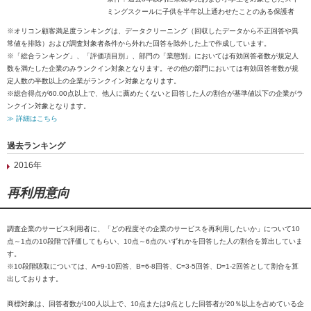
ミングスクールに子供を半年以上通わせたことのある保護者
※オリコン顧客満足度ランキングは、データクリーニング（回収したデータから不正回答や異
常値を排除）および調査対象者条件から外れた回答を除外した上で作成しています。
※「総合ランキング」、「評価項目別」、部門の「業態別」においては有効回答者数が規定人
数を満たした企業のみランクイン対象となります。その他の部門においては有効回答者数が規
定人数の半数以上の企業がランクイン対象となります。
※総合得点が60.00点以上で、他人に薦めたくないと回答した人の割合が基準値以下の企業がラ
ンクイン対象となります。
≫ 詳細はこちら
過去ランキング
2016年
再利用意向
調査企業のサービス利用者に、「どの程度その企業のサービスを再利用したいか」について10
点～1点の10段階で評価してもらい、10点～6点のいずれかを回答した人の割合を算出していま
す。
※10段階聴取については、A=9-10回答、B=6-8回答、C=3-5回答、D=1-2回答として割合を算
出しております。
商標対象は、回答者数が100人以上で、10点または9点とした回答者が20％以上を占めている企