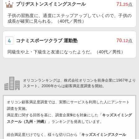
ブリヂストンスイミングスクール
71
.25
点
子供の習熟度に、適度にステップアップしていくので、子供の
成長が確実に見られる。（40代／男性）
コナミスポーツクラブ 運動塾
70
.12
点
同級生や上・下級生と友達になったようだ。（40代／男性）
オリコンランキングは、株式会社オリコンを前身企業に1967年より
スタート。2006年からは顧客満足度調査を開始。
オリコン顧客満足度調査では、実際にサービスを利用した
人にアンケート
調査を実施。
満足度に関する回答を基に、調査企業
9
社を対象にした「
キッズスイミング
スクール（九州・沖縄）
」ランキングを発表しています。
総合満足度だけでなく、様々な切り口から「
キッズスイミングスクール