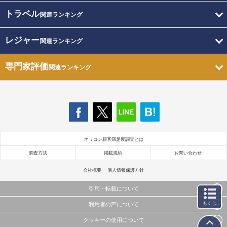
トラベル
関連ランキング
レジャー
関連ランキング
専門家評価
関連ランキング
オリコン顧客満足度調査とは
調査方法
掲載規約
お問い合わせ
会社概要
個人情報保護方針
引用・転載について
もくじ
利用者の声について
当サイトで公開されている情報（文字、写真、イラスト、画像データ等）及びこれらの配置・
編集および構造などについての著作権は株式会社oricon MEに帰属しております。
クッキーの使用について
当サイトに掲載している内容はすべてサービスの利用者が提出された見解・感想です。
これらの情報を権利者の許可なく無断転載・複製などの二次利用を行うことは固く禁じており