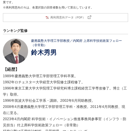
業です。
※再利用意向の％は、各選択肢の回答者数を用いて算出しています。
再利用意向データ（PDF）
ランキング監修
慶應義塾大学理工学部教授／内閣府 上席科学技術政策フェロー
（非常勤）
鈴木秀男
【経歴】
1989年慶應義塾大学理工学部管理工学科卒業。
1992年ロチェスター大学経営大学院修士課程修了。
1996年東京工業大学大学院理工学研究科博士課程経営工学専攻修了。博士（工
学）取得。
1996年筑波大学社会工学系・講師。2002年6月同助教授。
2008年4月慶應義塾大学理工学部管理工学科・准教授。2011年4月同教授、現
在に至る。
2023年4月内閣府 科学技術・イノベーション推進事務局参事官（インフラ・防
災担当）付上席科学技術政策フェロー（非常勤）