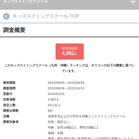
キッズスイミングスクール
キッズスイミングスクール TOP
調査概要
回答者総数
4,952
人
このキッズスイミングスクール（九州・沖縄）ランキングは、オリコンの以下の調査に基づい
ています。
事前調査
2015/08/05～2015/09/28
調査期間
2015/09/29～2015/10/13
更新日
2016/01/15
回答者数
4,952人
規定人数
20人以上
調査企業数
9社
定義
未就学児および小学生を対象としたスイミングスクール
調査対象者
性別：指定なし
年齢：女性18歳以上、男性20歳以上
地域：全国
条件：過去3年以内に未就学児および小学生を対象としたスイ