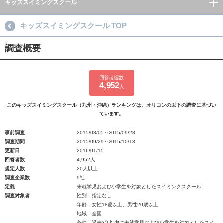
キッズスイミングスクール
キッズスイミングスクール TOP
調査概要
回答者総数
4,952
人
このキッズスイミングスクール（九州・沖縄）ランキングは、オリコンの以下の調査に基づい
ています。
事前調査
2015/08/05～2015/09/28
調査期間
2015/09/29～2015/10/13
更新日
2016/01/15
回答者数
4,952人
規定人数
20人以上
調査企業数
9社
定義
未就学児および小学生を対象としたスイミングスクール
調査対象者
性別：指定なし
年齢：女性18歳以上、男性20歳以上
地域：全国
条件：過去3年以内に未就学児および小学生を対象としたスイ