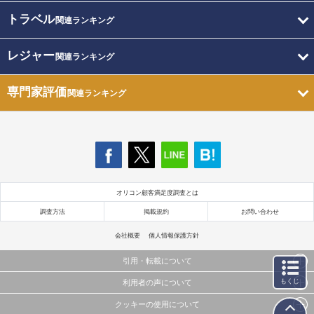
トラベル
関連ランキング
レジャー
関連ランキング
専門家評価
関連ランキング
オリコン顧客満足度調査とは
調査方法
掲載規約
お問い合わせ
会社概要
個人情報保護方針
引用・転載について
もくじ
利用者の声について
当サイトで公開されている情報（文字、写真、イラスト、画像データ等）及びこれらの配置・
編集および構造などについての著作権は株式会社oricon MEに帰属しております。
クッキーの使用について
当サイトに掲載している内容はすべてサービスの利用者が提出された見解・感想です。
これらの情報を権利者の許可なく無断転載・複製などの二次利用を行うことは固く禁じており