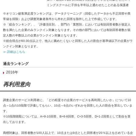
ミングスクールに子供を半年以上通わせたことのある保護者
※オリコン顧客満足度ランキングは、データクリーニング（回収したデータから不正回答や異
常値を排除）および調査対象者条件から外れた回答を除外した上で作成しています。
※「総合ランキング」、「評価項目別」、部門の「業態別」においては有効回答者数が規定人
数を満たした企業のみランクイン対象となります。その他の部門においては有効回答者数が規
定人数の半数以上の企業がランクイン対象となります。
※総合得点が60.00点以上で、他人に薦めたくないと回答した人の割合が基準値以下の企業がラ
ンクイン対象となります。
≫ 詳細はこちら
過去ランキング
2016年
再利用意向
調査企業のサービス利用者に、「どの程度その企業のサービスを再利用したいか」について10
点～1点の10段階で評価してもらい、10点～6点のいずれかを回答した人の割合を算出していま
す。
※10段階聴取については、A=9-10回答、B=6-8回答、C=3-5回答、D=1-2回答として割合を算
出しております。
商標対象は、回答者数が100人以上で、10点または9点とした回答者が20％以上を占めている企