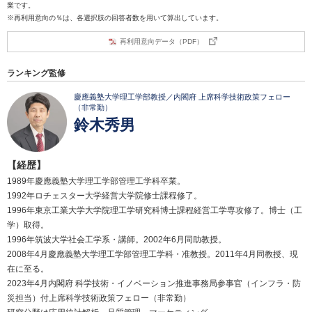
業です。
※再利用意向の％は、各選択肢の回答者数を用いて算出しています。
再利用意向データ（PDF）
ランキング監修
慶應義塾大学理工学部教授／内閣府 上席科学技術政策フェロー
（非常勤）
鈴木秀男
【経歴】
1989年慶應義塾大学理工学部管理工学科卒業。
1992年ロチェスター大学経営大学院修士課程修了。
1996年東京工業大学大学院理工学研究科博士課程経営工学専攻修了。博士（工
学）取得。
1996年筑波大学社会工学系・講師。2002年6月同助教授。
2008年4月慶應義塾大学理工学部管理工学科・准教授。2011年4月同教授、現
在に至る。
2023年4月内閣府 科学技術・イノベーション推進事務局参事官（インフラ・防
災担当）付上席科学技術政策フェロー（非常勤）