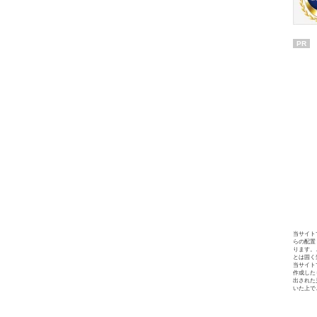
PR
当サイト
らの配置
ります。
とは固く
当サイト
作成した
出された
いた上で