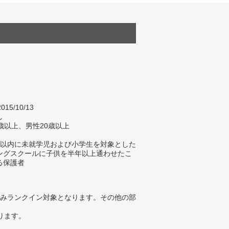
015/10/13
し
歳以上、男性20歳以上
年以内に未就学児および小学生を対象とした
ングスクールに子供を半年以上通わせたこ
る保護者
みランクイン対象となります。その他の部
ります。