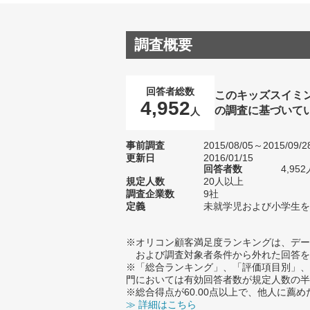
調査概要
回答者総数
このキッズスイミ
4,952
の調査に基づいて
人
事前調査
2015/08/05～2015/09/2
更新日
2016/01/15
回答者数
4,952
規定人数
20人以上
調査企業数
9社
定義
未就学児および小学生を
※オリコン顧客満足度ランキングは、デー
および調査対象者条件から外れた回答を
※「総合ランキング」、「評価項目別」、
門においては有効回答者数が規定人数の半
※総合得点が60.00点以上で、他人に
≫ 詳細はこちら