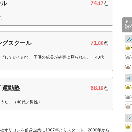
74
ール
.17
点
性）
キッ
評
入
71
ングスクール
.80
点
プしていくので、子供の成長が確実に見られる。（40代
イ
68
 運動塾
.19
点
うだ。（40代／男性）
レ
オリコンを前身企業に1967年よりスタート。2006年から