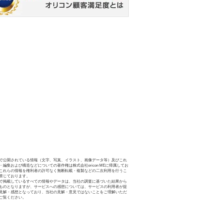
で公開されている情報（文字、写真、イラスト、画像データ等）及びこれ
・編集および構造などについての著作権は株式会社oricon MEに帰属してお
これらの情報を権利者の許可なく無断転載・複製などの二次利用を行うこ
禁じております。
で掲載しているすべての情報やデータは、当社の調査に基づいた結果から
ものとなりますが、サービスへの感想については、サービスの利用者が提
見解・感想となっており、当社の見解・意見ではないことをご理解いただ
ご覧ください。