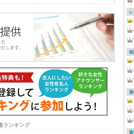
レ
保
通
連ランキング
適