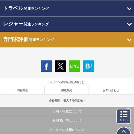
トラベル
関連ランキング
レジャー
関連ランキング
専門家評価
関連ランキング
オリコン顧客満足度調査とは
調査方法
掲載規約
お問い合わせ
会社概要
個人情報保護方針
引用・転載について
もくじ
利用者の声について
当サイトで公開されている情報（文字、写真、イラスト、画像データ等）及びこれらの配置・
編集および構造などについての著作権は株式会社oricon MEに帰属しております。
クッキーの使用について
当サイトに掲載している内容はすべてサービスの利用者が提出された見解・感想です。
これらの情報を権利者の許可なく無断転載・複製などの二次利用を行うことは固く禁じており