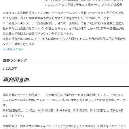
ミングスクールに子供を半年以上通わせたことのある保護者
※オリコン顧客満足度ランキングは、データクリーニング（回収したデータから不正回答や異
常値を排除）および調査対象者条件から外れた回答を除外した上で作成しています。
※「総合ランキング」、「評価項目別」、部門の「業態別」においては有効回答者数が規定人
数を満たした企業のみランクイン対象となります。その他の部門においては有効回答者数が規
定人数の半数以上の企業がランクイン対象となります。
※総合得点が60.00点以上で、他人に薦めたくないと回答した人の割合が基準値以下の企業がラ
ンクイン対象となります。
≫ 詳細はこちら
過去ランキング
2016年
再利用意向
調査企業のサービス利用者に、「どの程度その企業のサービスを再利用したいか」について10
点～1点の10段階で評価してもらい、10点～6点のいずれかを回答した人の割合を算出していま
す。
※10段階聴取については、A=9-10回答、B=6-8回答、C=3-5回答、D=1-2回答として割合を算
出しております。
商標対象は、回答者数が100人以上で、10点または9点とした回答者が20％以上を占めている企