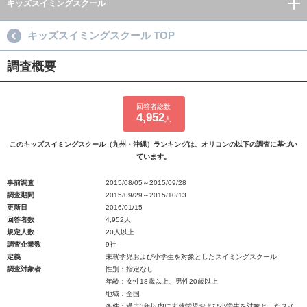
キッズスイミングスクール
キッズスイミングスクール TOP
調査概要
回答者総数
4,952
人
このキッズスイミングスクール（九州・沖縄）ランキングは、オリコンの以下の調査に基づい
ています。
事前調査
2015/08/05～2015/09/28
調査期間
2015/09/29～2015/10/13
更新日
2016/01/15
回答者数
4,952人
規定人数
20人以上
調査企業数
9社
定義
未就学児および小学生を対象としたスイミングスクール
調査対象者
性別：指定なし
年齢：女性18歳以上、男性20歳以上
地域：全国
条件：過去3年以内に未就学児および小学生を対象としたスイ