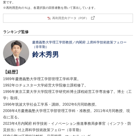
業です。
※再利用意向の％は、各選択肢の回答者数を用いて算出しています。
再利用意向データ（PDF）
ランキング監修
慶應義塾大学理工学部教授／内閣府 上席科学技術政策フェロー
（非常勤）
鈴木秀男
【経歴】
1989年慶應義塾大学理工学部管理工学科卒業。
1992年ロチェスター大学経営大学院修士課程修了。
1996年東京工業大学大学院理工学研究科博士課程経営工学専攻修了。博士（工
学）取得。
1996年筑波大学社会工学系・講師。2002年6月同助教授。
2008年4月慶應義塾大学理工学部管理工学科・准教授。2011年4月同教授、現
在に至る。
2023年4月内閣府 科学技術・イノベーション推進事務局参事官（インフラ・防
災担当）付上席科学技術政策フェロー（非常勤）