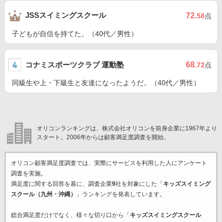
JSSスイミングスクール
72
.58
点
子どもが自信を持てた。（40代／男性）
コナミスポーツクラブ 運動塾
68
.72
点
同級生や上・下級生と友達になったようだ。（40代／男性）
オリコンランキングは、株式会社オリコンを前身企業に1967年より
スタート。2006年からは顧客満足度調査を開始。
オリコン顧客満足度調査では、実際にサービスを利用した
人にアンケート
調査を実施。
満足度に関する回答を基に、調査企業
9
社を対象にした「
キッズスイミング
スクール（九州・沖縄）
」ランキングを発表しています。
総合満足度だけでなく、様々な切り口から「
キッズスイミングスクール