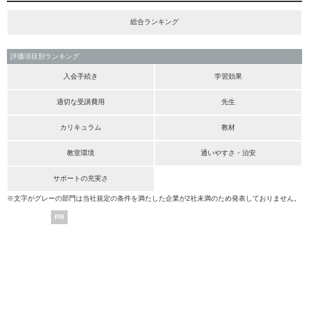
総合ランキング
評価項目別ランキング
入会手続き
学習効果
適切な受講費用
先生
カリキュラム
教材
教室環境
通いやすさ・治安
サポートの充実さ
※文字がグレーの部門は当社規定の条件を満たした企業が2社未満のため発表しておりません。
PR