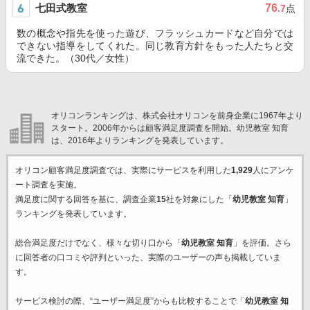
七田式教室
76
.7
点
数の概念や指先を使った遊び、フラッシュカードなど自分では
できない指導をしてくれた。同じ教育方針をもった人たちと交
流できた。（30代／女性）
オリコンランキングは、株式会社オリコンを前身企業に1967年より
スタート。2006年からは顧客満足度調査を開始。幼児教室 知育
は、2016年よりランキングを発表しています。
オリコン顧客満足度調査では、実際にサービスを利用した
1,929
人にアンケ
ート調査を実施。
満足度に関する回答を基に、調査企業
15
社を対象にした「
幼児教室 知育
」
ランキングを発表しています。
総合満足度だけでなく、様々な切り口から「
幼児教室 知育
」を評価。さら
に回答者の口コミや評判といった、実際のユーザーの声も掲載していま
す。
サービス検討の際、“ユーザー満足度”からも比較することで「
幼児教室 知