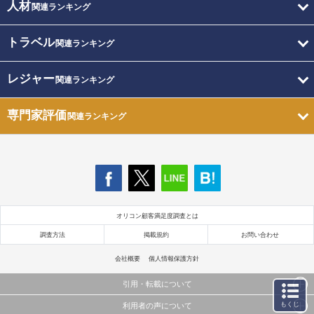
人材
関連ランキング
トラベル
関連ランキング
レジャー
関連ランキング
専門家評価
関連ランキング
オリコン顧客満足度調査とは
調査方法
掲載規約
お問い合わせ
会社概要
個人情報保護方針
引用・転載について
もくじ
利用者の声について
当サイトで公開されている情報（文字、写真、イラスト、画像データ等）及びこれらの配置・