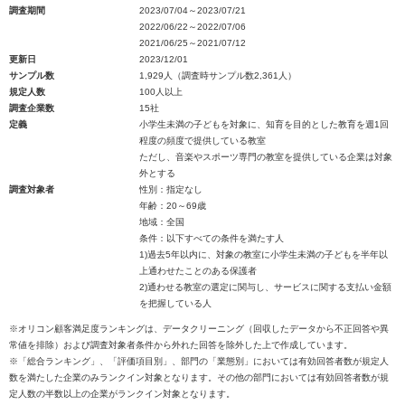
調査期間
2023/07/04～2023/07/21
2022/06/22～2022/07/06
2021/06/25～2021/07/12
更新日
2023/12/01
サンプル数
1,929人（調査時サンプル数2,361人）
規定人数
100人以上
調査企業数
15社
定義
小学生未満の子どもを対象に、知育を目的とした教育を週1回
程度の頻度で提供している教室
ただし、音楽やスポーツ専門の教室を提供している企業は対象
外とする
調査対象者
性別：指定なし
年齢：20～69歳
地域：全国
条件：以下すべての条件を満たす人
1)過去5年以内に、対象の教室に小学生未満の子どもを半年以
上通わせたことのある保護者
2)通わせる教室の選定に関与し、サービスに関する支払い金額
を把握している人
※オリコン顧客満足度ランキングは、データクリーニング（回収したデータから不正回答や異
常値を排除）および調査対象者条件から外れた回答を除外した上で作成しています。
※「総合ランキング」、「評価項目別」、部門の「業態別」においては有効回答者数が規定人
数を満たした企業のみランクイン対象となります。その他の部門においては有効回答者数が規
定人数の半数以上の企業がランクイン対象となります。