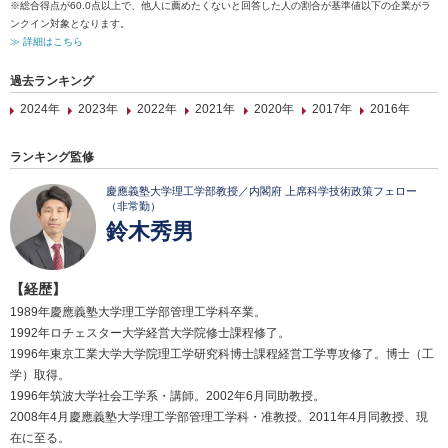
※総合得点が60.0点以上で、他人に薦めたくないと回答した人の割合が基準値以下の企業がラ
ンクイン対象となります。
≫ 詳細はこちら
過去ランキング
2024年
2023年
2022年
2021年
2020年
2017年
2016年
ランキング監修
慶應義塾大学理工学部教授／内閣府 上席科学技術政策フェロー
（非常勤）
鈴木秀男
【経歴】
1989年慶應義塾大学理工学部管理工学科卒業。
1992年ロチェスター大学経営大学院修士課程修了。
1996年東京工業大学大学院理工学研究科博士課程経営工学専攻修了。博士（工
学）取得。
1996年筑波大学社会工学系・講師。2002年6月同助教授。
2008年4月慶應義塾大学理工学部管理工学科・准教授。2011年4月同教授、現
在に至る。