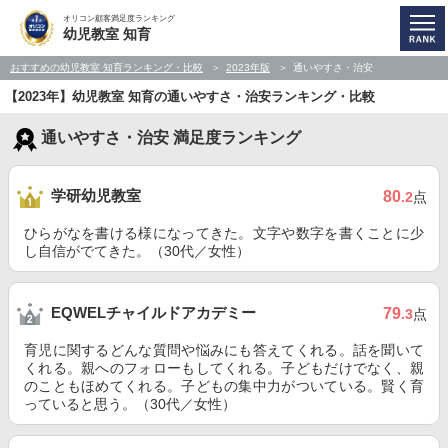
オリコン顧客満足度ランキング
幼児教室 知育
おすすめの幼児教室 知育ランキング・比較
2023年版
通いやすさ・治安
【2023年】幼児教室 知育の通いやすさ・治安ランキング・比較
通いやすさ・治安 満足度ランキング
学研幼児教室
80
.2
点
ひらがなを書ける様になってきた。文字や数字を書くことに少
し自信がでてきた。（30代／女性）
EQWELチャイルドアカデミー
79
.3
点
育児に関するどんな質問や悩みにも答えてくれる。話を聞いて
くれる。親へのフォローもしてくれる。子どもだけでなく、親
のこともほめてくれる。子どもの集中力がついている。賢く育
っていると思う。（30代／女性）