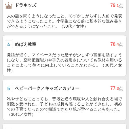
ドラキッズ
79
.1
点
人の話を聞くようになったこと。恥ずかしがらずに人前で発表
できるようになったこと。小学生になる前に基本的な読み書き
ができるようになったこと。（30代／女性）
めばえ教室
78
.4
点
発語が遅く、マイペースだった息子が少しずつ言葉を話すよう
になり、空間把握能力や手先の器用さについても教材を用いる
ことによって徐々に向上していることがわかる。（30代／女
性）
ベビーパーク／キッズアカデミー
77
.3
点
私や子どもにとっても、普段と違う環境や人と触れ合える場で
刺激を受けれた。子どもの成長も感じることができたし、初め
ての子育てだったので相談できたり親が学べることもあった。
（30代／女性）