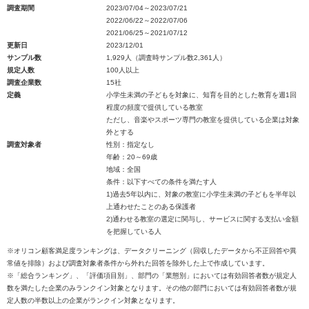
調査期間
2023/07/04～2023/07/21
2022/06/22～2022/07/06
2021/06/25～2021/07/12
更新日
2023/12/01
サンプル数
1,929人（調査時サンプル数2,361人）
規定人数
100人以上
調査企業数
15社
定義
小学生未満の子どもを対象に、知育を目的とした教育を週1回
程度の頻度で提供している教室
ただし、音楽やスポーツ専門の教室を提供している企業は対象
外とする
調査対象者
性別：指定なし
年齢：20～69歳
地域：全国
条件：以下すべての条件を満たす人
1)過去5年以内に、対象の教室に小学生未満の子どもを半年以
上通わせたことのある保護者
2)通わせる教室の選定に関与し、サービスに関する支払い金額
を把握している人
※オリコン顧客満足度ランキングは、データクリーニング（回収したデータから不正回答や異
常値を排除）および調査対象者条件から外れた回答を除外した上で作成しています。
※「総合ランキング」、「評価項目別」、部門の「業態別」においては有効回答者数が規定人
数を満たした企業のみランクイン対象となります。その他の部門においては有効回答者数が規
定人数の半数以上の企業がランクイン対象となります。