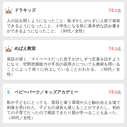
ドラキッズ
74
.2
点
人の話を聞くようになったこと。恥ずかしがらずに人前で発表
できるようになったこと。小学生になる前に基本的な読み書き
ができるようになったこと。（30代／女性）
めばえ教室
74
.2
点
発語が遅く、マイペースだった息子が少しずつ言葉を話すよう
になり、空間把握能力や手先の器用さについても教材を用いる
ことによって徐々に向上していることがわかる。（30代／女
性）
ベビーパーク／キッズアカデミー
74
.0
点
私や子どもにとっても、普段と違う環境や人と触れ合える場で
刺激を受けれた。子どもの成長も感じることができたし、初め
ての子育てだったので相談できたり親が学べることもあった。
（30代／女性）