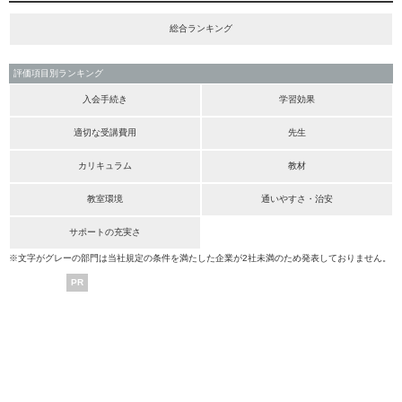
総合ランキング
評価項目別ランキング
入会手続き
学習効果
適切な受講費用
先生
カリキュラム
教材
教室環境
通いやすさ・治安
サポートの充実さ
※文字がグレーの部門は当社規定の条件を満たした企業が2社未満のため発表しておりません。
PR