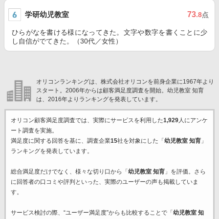
学研幼児教室
73
.8
点
ひらがなを書ける様になってきた。文字や数字を書くことに少
し自信がでてきた。（30代／女性）
オリコンランキングは、株式会社オリコンを前身企業に1967年より
スタート。2006年からは顧客満足度調査を開始。幼児教室 知育
は、2016年よりランキングを発表しています。
オリコン顧客満足度調査では、実際にサービスを利用した
1,929
人にアンケ
ート調査を実施。
満足度に関する回答を基に、調査企業
15
社を対象にした「
幼児教室 知育
」
ランキングを発表しています。
総合満足度だけでなく、様々な切り口から「
幼児教室 知育
」を評価。さら
に回答者の口コミや評判といった、実際のユーザーの声も掲載していま
す。
サービス検討の際、“ユーザー満足度”からも比較することで「
幼児教室 知