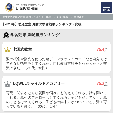
オリコン顧客満足度ランキング
幼児教室 知育
おすすめの幼児教室 知育ランキング・比較
2023年版
学習効果
【2023年】幼児教室 知育の学習効果ランキング・比較
学習効果 満足度ランキング
七田式教室
75
.4
点
数の概念や指先を使った遊び、フラッシュカードなど自分では
できない指導をしてくれた。同じ教育方針をもった人たちと交
流できた。（30代／女性）
EQWELチャイルドアカデミー
75
.2
点
育児に関するどんな質問や悩みにも答えてくれる。話を聞いて
くれる。親へのフォローもしてくれる。子どもだけでなく、親
のこともほめてくれる。子どもの集中力がついている。賢く育
っていると思う。（30代／女性）