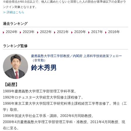
※総合得点が60.0点以上で、他人に薦めたくないと回答した人の割合が基準値以下の企業がラ
ンクイン対象となります。
≫ 詳細はこちら
過去ランキング
2024年
2023年
2022年
2021年
2020年
2017年
2016年
ランキング監修
慶應義塾大学理工学部教授／内閣府 上席科学技術政策フェロー
（非常勤）
鈴木秀男
【経歴】
1989年慶應義塾大学理工学部管理工学科卒業。
1992年ロチェスター大学経営大学院修士課程修了。
1996年東京工業大学大学院理工学研究科博士課程経営工学専攻修了。博士（工
学）取得。
1996年筑波大学社会工学系・講師。2002年6月同助教授。
2008年4月慶應義塾大学理工学部管理工学科・准教授。2011年4月同教授、現
在に至る。