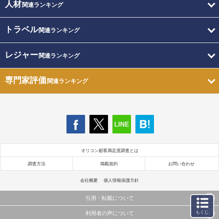
人材
関連ランキング
トラベル
関連ランキング
レジャー
関連ランキング
専門家評価
関連ランキング
オリコン顧客満足度調査とは
調査方法
掲載規約
お問い合わせ
会社概要
個人情報保護方針
引用・転載について
もくじ
利用者の声について
当サイトで公開されている情報（文字、写真、イラスト、画像データ等）及びこれらの配置・