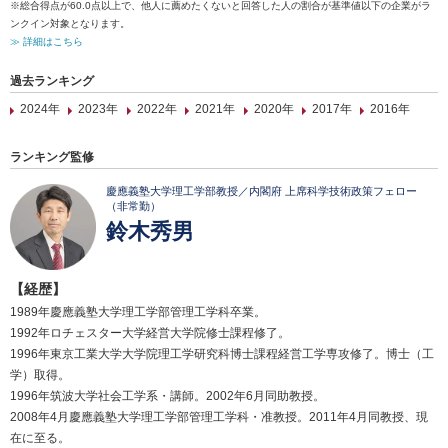
※総合得点が60.0点以上で、他人に薦めたくないと回答した人の割合が基準値以下の企業がラ
ンクイン対象となります。
≫ 詳細はこちら
過去ランキング
2024年
2023年
2022年
2021年
2020年
2017年
2016年
ランキング監修
慶應義塾大学理工学部教授／内閣府 上席科学技術政策フェロー
（非常勤）
鈴木秀男
【経歴】
1989年慶應義塾大学理工学部管理工学科卒業。
1992年ロチェスター大学経営大学院修士課程修了。
1996年東京工業大学大学院理工学研究科博士課程経営工学専攻修了。博士（工
学）取得。
1996年筑波大学社会工学系・講師。2002年6月同助教授。
2008年4月慶應義塾大学理工学部管理工学科・准教授。2011年4月同教授、現
在に至る。