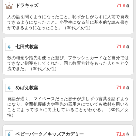
ドラキッズ
71
.9
点
人の話を聞くようになったこと。恥ずかしがらずに人前で発表
できるようになったこと。小学生になる前に基本的な読み書き
ができるようになったこと。（30代／女性）
七田式教室
71
.6
点
数の概念や指先を使った遊び、フラッシュカードなど自分では
できない指導をしてくれた。同じ教育方針をもった人たちと交
流できた。（30代／女性）
めばえ教室
71
.6
点
発語が遅く、マイペースだった息子が少しずつ言葉を話すよう
になり、空間把握能力や手先の器用さについても教材を用いる
ことによって徐々に向上していることがわかる。（30代／女
性）
ベビーパーク／キッズアカデミー
71
.0
点