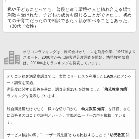
私や子どもにとっても、普段と違う環境や人と触れ合える場で
刺激を受けれた。子どもの成長も感じることができたし、初め
ての子育てだったので相談できたり親が学べることもあった。
（30代／女性）
オリコンランキングは、株式会社オリコンを前身企業に1967年より
スタート。2006年からは顧客満足度調査を開始。幼児教室 知育
は、2016年よりランキングを発表しています。
オリコン顧客満足度調査では、実際にサービスを利用した
1,929
人にアンケ
ート調査を実施。
満足度に関する回答を基に、調査企業
15
社を対象にした「
幼児教室 知育
」
ランキングを発表しています。
総合満足度だけでなく、様々な切り口から「
幼児教室 知育
」を評価。さら
に回答者の口コミや評判といった、実際のユーザーの声も掲載していま
す。
サービス検討の際、“ユーザー満足度”からも比較することで「
幼児教室 知