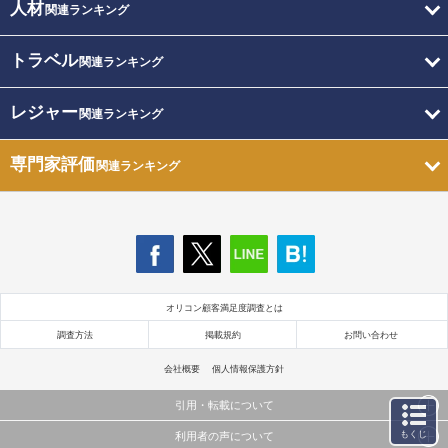
人材
関連ランキング
トラベル
関連ランキング
レジャー
関連ランキング
専門家評価
関連ランキング
オリコン顧客満足度調査とは
調査方法
掲載規約
お問い合わせ
会社概要
個人情報保護方針
引用・転載について
もくじ
利用者の声について
当サイトで公開されている情報（文字、写真、イラスト、画像データ等）及びこれらの配置・