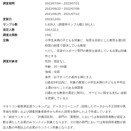
調査期間
2023/07/04～2023/07/21
2022/06/22～2022/07/06
2021/06/25～2021/07/12
更新日
2023/12/01
サンプル数
1,929人（調査時サンプル数2,361人）
規定人数
100人以上
調査企業数
15社
定義
小学生未満の子どもを対象に、知育を目的とした教育を週1回
程度の頻度で提供している教室
ただし、音楽やスポーツ専門の教室を提供している企業は対象
外とする
調査対象者
性別：指定なし
年齢：20～69歳
地域：全国
条件：以下すべての条件を満たす人
1)過去5年以内に、対象の教室に小学生未満の子どもを半年以
上通わせたことのある保護者
2)通わせる教室の選定に関与し、サービスに関する支払い金額
を把握している人
※オリコン顧客満足度ランキングは、データクリーニング（回収したデータから不正回答や異
常値を排除）および調査対象者条件から外れた回答を除外した上で作成しています。
※「総合ランキング」、「評価項目別」、部門の「業態別」においては有効回答者数が規定人
数を満たした企業のみランクイン対象となります。その他の部門においては有効回答者数が規
定人数の半数以上の企業がランクイン対象となります。