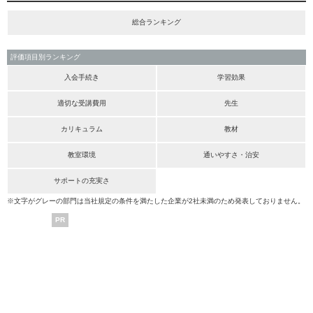
総合ランキング
評価項目別ランキング
入会手続き
学習効果
適切な受講費用
先生
カリキュラム
教材
教室環境
通いやすさ・治安
サポートの充実さ
※文字がグレーの部門は当社規定の条件を満たした企業が2社未満のため発表しておりません。
PR