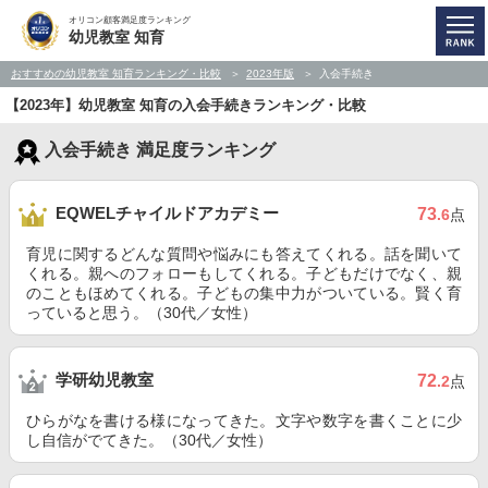
オリコン顧客満足度ランキング
幼児教室 知育
おすすめの幼児教室 知育ランキング・比較
2023年版
入会手続き
【2023年】幼児教室 知育の入会手続きランキング・比較
入会手続き 満足度ランキング
EQWELチャイルドアカデミー
73
.6
点
育児に関するどんな質問や悩みにも答えてくれる。話を聞いて
くれる。親へのフォローもしてくれる。子どもだけでなく、親
のこともほめてくれる。子どもの集中力がついている。賢く育
っていると思う。（30代／女性）
学研幼児教室
72
.2
点
ひらがなを書ける様になってきた。文字や数字を書くことに少
し自信がでてきた。（30代／女性）