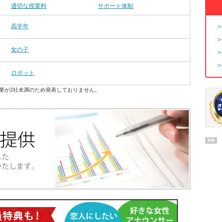
適切な授業料
サポート体制
高学年
女の子
ロボット
業が2社未満のため発表しておりません。
PR