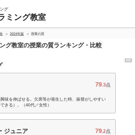
ング
ラミング教室
較
2024年版
授業の質
ミング教室の授業の質ランキング・比較
PR
グ
79
.3
点
の興味を伸ばせる。欠席等が発生した時、振替がしやすい
できる）。（40代／女性）
79
 ジュニア
.2
点