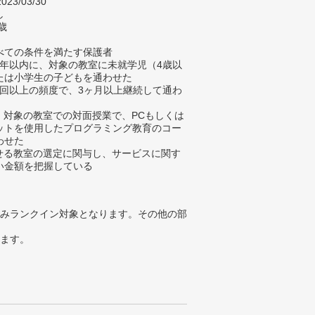
023/03/30
し
歳
べての条件を満たす保護者
去4年以内に、対象の教室に未就学児（4歳以
たは小学生の子どもを通わせた
に1回以上の頻度で、3ヶ月以上継続して通わ
に、対象の教室での対面授業で、PCもしくは
ットを使用したプログラミング教育のコー
わせた
わせる教室の選定に関与し、サービスに関す
い金額を把握している
みランクイン対象となります。その他の部
ります。