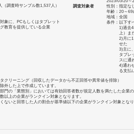
2023/03/20～2
97人（調査時サンプル数1,537人）
調査対象者
性別：指定な
年齢：20～69
地域：全国
対象に、PCもしくはタブレット
条件：以下す
グ教育を提供している企業
1)過
上）ま
2)月
せた
3)主
タブレ
スに通
4)通
る支払
タクリーニング（回収したデータから不正回答や異常値を排除）
除外した上で作成しています。
部門の「業態別」においては有効回答者数が規定人数を満たした企業の
数以上の企業がランクイン対象となります。
めたくないと回答した人の割合が基準値以下の企業がランクイン対象とな