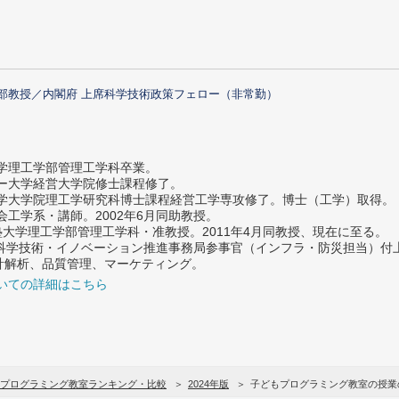
部教授／内閣府 上席科学技術政策フェロー（非常勤）
大学理工学部管理工学科卒業。
ター大学経営大学院修士課程修了。
大学大学院理工学研究科博士課程経営工学専攻修了。博士（工学）取得。
社会工学系・講師。2002年6月同助教授。
義塾大学理工学部管理工学科・准教授。2011年4月同教授、現在に至る。
府 科学技術・イノベーション推進事務局参事官（インフラ・防災担当）
計解析、品質管理、マーケティング。
いての詳細はこちら
プログラミング教室ランキング・比較
2024年版
子どもプログラミング教室の授業