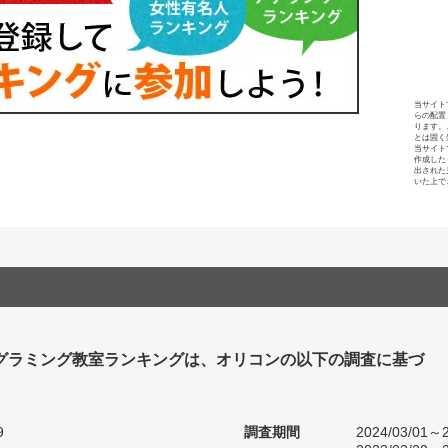
当サイト
らの配置
ります。
とは固く
当サイト
作成した
出された
いた上で
グラミング教室ランキングは、オリコンの以下の調査に基づ
9
調査期間
2024/03/01～2