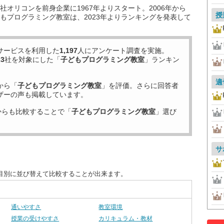
オリコンを前身企業に1967年よりスタート。2006年から
授
もプログラミング教室は、2023年よりランキングを発表して
サービスを利用した
1,197
人にアンケート調査を実施。
23
社を対象にした「
子どもプログラミング教室
」ランキン
適
から「
子どもプログラミング教室
」を評価。さらに回答者
ザーの声も掲載しています。
からも比較することで「
子どもプログラミング教室
」選び
サ
目別に並び替えて比較することが出来ます。
通いやすさ
教室環境
授業の受けやすさ
カリキュラム・教材