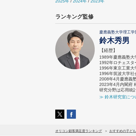
2025年
/
2024年
/
2023年
ランキング監修
慶應義塾大学理工学
鈴木秀男
【経歴】
1989年慶應義塾
1992年ロチェス
1996年東京工業
1996年筑波大学
2008年4月慶應
2023年4月内閣
研究分野は応用統
≫ 鈴木研究室につ
オリコン顧客満足度ランキング
おすすめの子ども