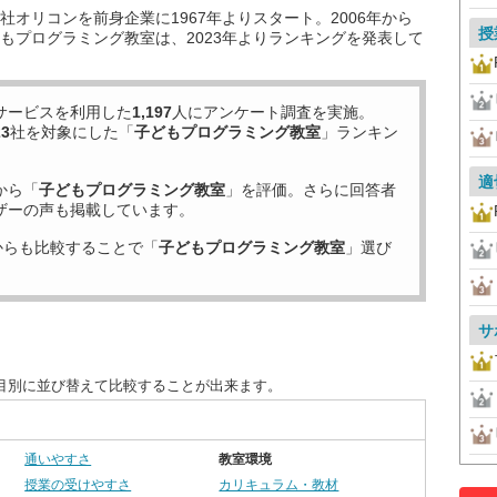
オリコンを前身企業に1967年よりスタート。2006年から
授
もプログラミング教室は、2023年よりランキングを発表して
サービスを利用した
1,197
人にアンケート調査を実施。
23
社を対象にした「
子どもプログラミング教室
」ランキン
適
から「
子どもプログラミング教室
」を評価。さらに回答者
ザーの声も掲載しています。
からも比較することで「
子どもプログラミング教室
」選び
サ
目別に並び替えて比較することが出来ます。
通いやすさ
教室環境
授業の受けやすさ
カリキュラム・教材