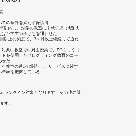
023/03/30
し
歳
べての条件を満たす保護者
去4年以内に、対象の教室に未就学児（4歳以
たは小学生の子どもを通わせた
に1回以上の頻度で、3ヶ月以上継続して通わ
に、対象の教室での対面授業で、PCもしくは
ットを使用したプログラミング教育のコー
わせた
わせる教室の選定に関与し、サービスに関す
い金額を把握している
みランクイン対象となります。その他の部
ります。