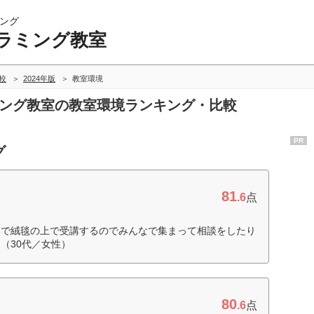
ング
ラミング教室
較
2024年版
教室環境
ミング教室の教室環境ランキング・比較
PR
グ
81
.6
点
いで絨毯の上で受講するのでみんなで集まって相談をしたり
（30代／女性）
80
.6
点