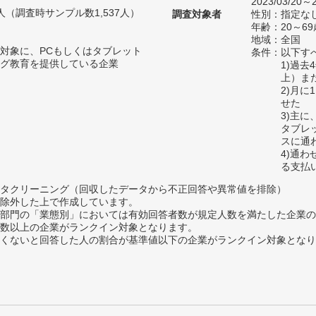
2023/03/20～2
97人（調査時サンプル数1,537人）
調査対象者
性別：指定な
年齢：20～69
地域：全国
対象に、PCもしくはタブレット
条件：以下す
グ教育を提供している企業
1)過
上）ま
2)月
せた
3)主
タブレ
スに通
4)通
る支払
タクリーニング（回収したデータから不正回答や異常値を排除）
除外した上で作成しています。
部門の「業態別」においては有効回答者数が規定人数を満たした企業の
数以上の企業がランクイン対象となります。
めたくないと回答した人の割合が基準値以下の企業がランクイン対象とな