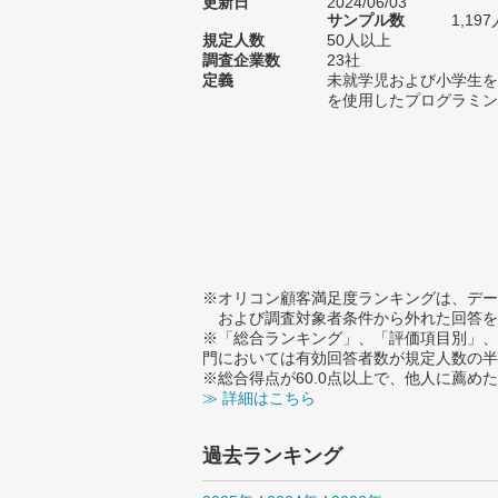
更新日
2024/06/03
サンプル数
1,1
規定人数
50人以上
調査企業数
23社
定義
未就学児および小学生を
を使用したプログラミン
※オリコン顧客満足度ランキングは、デー
および調査対象者条件から外れた回答を
※「総合ランキング」、「評価項目別」、
門においては有効回答者数が規定人数の半
※総合得点が60.0点以上で、他人に薦
≫ 詳細はこちら
過去ランキング