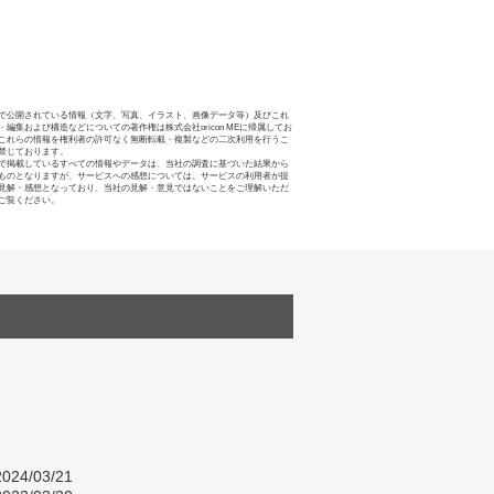
で公開されている情報（文字、写真、イラスト、画像データ等）及びこれ
・編集および構造などについての著作権は株式会社oricon MEに帰属してお
これらの情報を権利者の許可なく無断転載・複製などの二次利用を行うこ
禁じております。
で掲載しているすべての情報やデータは、当社の調査に基づいた結果から
ものとなりますが、サービスへの感想については、サービスの利用者が提
見解・感想となっており、当社の見解・意見ではないことをご理解いただ
ご覧ください。
024/03/21