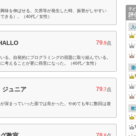
子ど
の興味を伸ばせる。欠席等が発生した時、振替がしやすい
評
できる）。（40代／女性）
入
79
ALLO
.9
点
でいる。自発的にプログラミングの宿題に取り組んでいる。
に考えることが更に得意になった。（40代／女性）
通
79
 ジュニア
.7
点
れが深まっていった面では良かった。やめても年に数回は遊
教
78
ング教室
.8
点