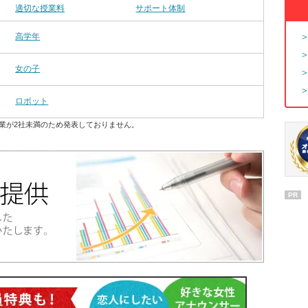
適切な授業料
サポート体制
高学年
女の子
ロボット
業が2社未満のため発表しておりません。
PR