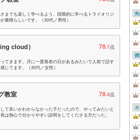
先
子さまでも楽しく学べるよう、段階的に学べるトライオリジ
が素晴らしいです。（30代／男性）
78
ng cloud）
.7
点
授
帰ってきます。月に一度発表の日があるみたいで人前で話す
感じてます。（30代／女性）
78
グ教室
.4
点
カ
をして良いかわからなかった子だったので、やってみたいと
室長は熱心で分かりやすい説明をしてくださる方だった。