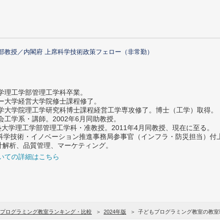
部教授／内閣府 上席科学技術政策フェロー（非常勤）
大学理工学部管理工学科卒業。
ター大学経営大学院修士課程修了。
大学大学院理工学研究科博士課程経営工学専攻修了。博士（工学）取得。
社会工学系・講師。2002年6月同助教授。
義塾大学理工学部管理工学科・准教授。2011年4月同教授、現在に至る。
府 科学技術・イノベーション推進事務局参事官（インフラ・防災担当）
計解析、品質管理、マーケティング。
いての詳細はこちら
プログラミング教室ランキング・比較
2024年版
子どもプログラミング教室の教室