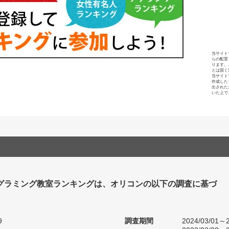
当サイト
らの配置
ります。
とは固く
当サイト
作成した
出された
いた上で
グラミング教室ランキングは、オリコンの以下の調査に基づ
9
調査期間
2024/03/01～2