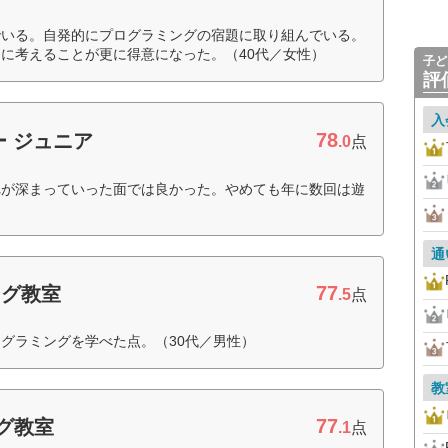
でいる。自発的にプログラミングの宿題に取り組んでいる。
に考えることが更に得意になった。（40代／女性）
子ど
評
入
78
 ジュニア
.0
点
れが深まっていった面では良かった。やめても年に数回は遊
通
77
ング教室
.5
点
グラミングを学べた点。（30代／男性）
教
77
グ教室
.1
点