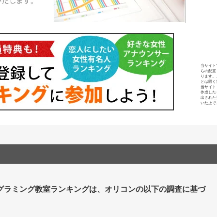
当サイト
らの配置
ります。
とは固く
当サイト
作成した
出された
いた上で
グラミング教室ランキングは、オリコンの以下の調査に基づ