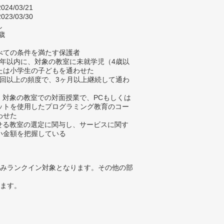
024/03/21
023/03/30
し
歳
べての条件を満たす保護者
去4年以内に、対象の教室に未就学児（4歳以
たは小学生の子どもを通わせた
に1回以上の頻度で、3ヶ月以上継続して通わ
に、対象の教室での対面授業で、PCもしくは
ットを使用したプログラミング教育のコー
わせた
わせる教室の選定に関与し、サービスに関す
い金額を把握している
みランクイン対象となります。その他の部
ります。