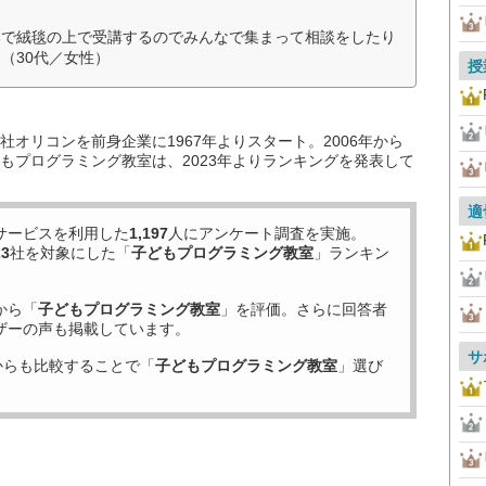
いで絨毯の上で受講するのでみんなで集まって相談をしたり
（30代／女性）
授
オリコンを前身企業に1967年よりスタート。2006年から
もプログラミング教室は、2023年よりランキングを発表して
適
サービスを利用した
1,197
人にアンケート調査を実施。
23
社を対象にした「
子どもプログラミング教室
」ランキン
から「
子どもプログラミング教室
」を評価。さらに回答者
ザーの声も掲載しています。
サ
からも比較することで「
子どもプログラミング教室
」選び