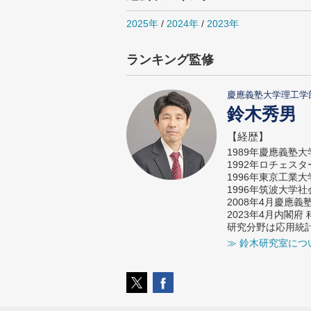
2025年
/
2024年
/
2023年
ランキング監修
慶應義塾大学理工学
鈴木秀男
【経歴】
1989年慶應義塾
1992年ロチェス
1996年東京工業
1996年筑波大学
2008年4月慶應
2023年4月内閣
研究分野は応用統
≫ 鈴木研究室につ