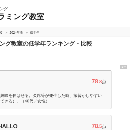
ング
ラミング教室
較
2024年版
低学年
ミング教室の低学年ランキング・比較
PR
78
.8
点
の興味を伸ばせる。欠席等が発生した時、振替がしやすい
できる）。（40代／女性）
78
ALLO
.5
点