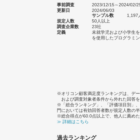
事前調査
2023/12/15～2024/02/2
更新日
2024/06/03
サンプル数
1,1
規定人数
50人以上
調査企業数
23社
定義
未就学児および小学生を
を使用したプログラミン
※オリコン顧客満足度ランキングは、デー
および調査対象者条件から外れた回答を
※「総合ランキング」、「評価項目別」、
門においては有効回答者数が規定人数の半
※総合得点が60.0点以上で、他人に薦
≫ 詳細はこちら
過去ランキング