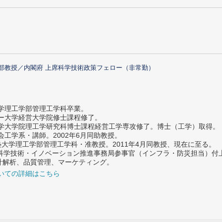
部教授／内閣府 上席科学技術政策フェロー（非常勤）
大学理工学部管理工学科卒業。
ター大学経営大学院修士課程修了。
大学大学院理工学研究科博士課程経営工学専攻修了。博士（工学）取得。
社会工学系・講師。2002年6月同助教授。
義塾大学理工学部管理工学科・准教授。2011年4月同教授、現在に至る。
府 科学技術・イノベーション推進事務局参事官（インフラ・防災担当）
計解析、品質管理、マーケティング。
いての詳細はこちら