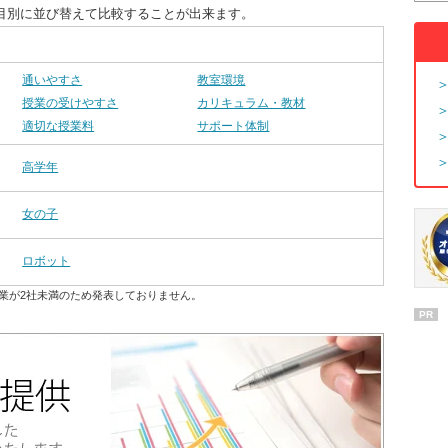
目別に並び替えて比較することが出来ます。
通いやすさ
教室環境
授業の受けやすさ
カリキュラム・教材
適切な授業料
サポート体制
高学年
女の子
ロボット
業が2社未満のため発表しておりません。
PR