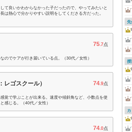
をして良いかわからなかった子だったので、やってみたいと
室長は熱心で分かりやすい説明をしてくださる方だった。
先
75
ー
.7
点
なのでケアが行き届いている点。（30代／女性）
授
74
（旧：レゴスクール）
.9
点
を感覚で学ぶことが出来る。速度や傾斜角など、小数点を使
と感じる。（40代／女性）
カ
74
.0
点