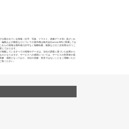
で公開されている情報（文字、写真、イラスト、画像データ等）及びこれ
・編集および構造などについての著作権は株式会社oricon MEに帰属してお
これらの情報を権利者の許可なく無断転載・複製などの二次利用を行うこ
禁じております。
で掲載しているすべての情報やデータは、当社の調査に基づいた結果から
ものとなりますが、サービスへの感想については、サービスの利用者が提
見解・感想となっており、当社の見解・意見ではないことをご理解いただ
ご覧ください。