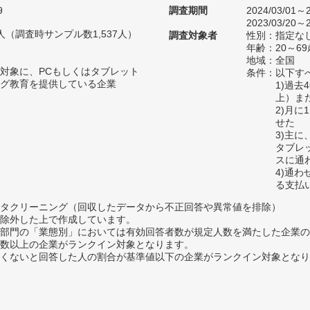
9
調査期間
2024/03/01～2
2023/03/20～2
97人（調査時サンプル数1,537人）
調査対象者
性別：指定な
年齢：20～69
地域：全国
対象に、PCもしくはタブレット
条件：以下す
グ教育を提供している企業
1)過
上）ま
2)月
せた
3)主
タブレ
スに通
4)通
る支払
タクリーニング（回収したデータから不正回答や異常値を排除）
除外した上で作成しています。
部門の「業態別」においては有効回答者数が規定人数を満たした企業の
数以上の企業がランクイン対象となります。
めたくないと回答した人の割合が基準値以下の企業がランクイン対象とな