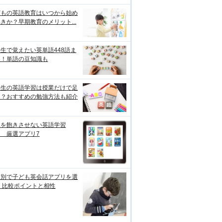
どもの英語教育はいつから始め
きか？早期教育のメリット...
生で覚えたい英単語448語ま
め！単語の豆知識も
学生の英語学習は授業だけで足
る？おすすめの勉強方法も紹介
児を飽きさせない英語学習
 厳選アプリ7
的別で子ども英会話アプリを選
 比較ポイントと相性