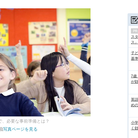
ス
ス」の
子
基準
7歳
が効
英
め
”で、必要な事前準備とは？
小
く
写真ページを見る