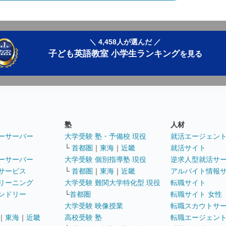
＼ 4,458人が選んだ ／
子ども英語教室 小学生ランキング
を見る
塾
人材
ーサーバー
大学受験 塾・予備校 現役
就活エージェン
└
首都圏
｜
東海
｜
近畿
就活サイト
ーサーバー
大学受験 個別指導塾 現役
逆求人型就活サ
サービス
└
首都圏
｜
東海
｜
近畿
アルバイト情報
リーニング
大学受験 難関大学特化型 現役
転職サイト
ンドリー
└
首都圏
転職サイト 女性
大学受験 映像授業
転職スカウトサ
｜
東海
｜
近畿
高校受験 塾
転職エージェン