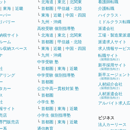
ット
└
北海道
｜
東北
｜
北関東
看護師転職
｜
東海
｜
近畿
└
首都圏
｜
甲信越・北陸
介護転職
ーパー
└
東海
｜
近畿
｜
中国・四国
ハイクラス・
リバリー
└
九州・沖縄
ミドルクラス転
高校受験 個別指導塾
派遣会社
納税サイト
└
北海道
｜
東北
｜
北関東
工場・製造業派
ルーム
└
首都圏
｜
甲信越・北陸
派遣求人サイト
ル収納スペース
└
東海
｜
近畿
｜
中国・四国
求人情報サービ
ナ
└
九州・沖縄
転職サイト
（採用担当向け）
中学受験 塾
新卒採用サイト
社
└
首都圏
｜
東海
｜
近畿
（採用担当向け）
新卒エージェン
アリング
中学受験 個別指導塾
（採用担当向け）
ー
└
首都圏
人材紹介会社
タカー
公立中高一貫校対策 塾
（採用担当向け）
人材派遣会社
ス
└
首都圏
（採用担当向け）
社
小学生 塾
アルバイト求人
報サイト
└
首都圏
｜
東海
｜
近畿
売店
小学生 個別指導塾
ビジネス
専門販売店
└
首都圏
｜
東海
｜
近畿
法人カーリース
ー系
通信教育