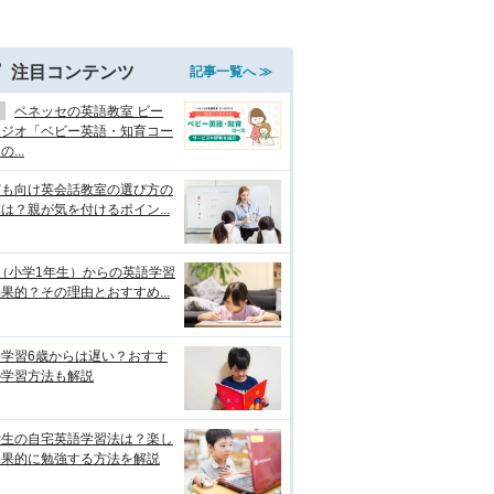
注目コンテンツ
記事一覧へ ≫
ベネッセの英語教室 ビー
タジオ「ベビー英語・知育コー
...
ども向け英会話教室の選び方の
は？親が気を付けるポイン...
（小学1年生）からの英語学習
果的？その理由とおすすめ...
語学習6歳からは遅い？おすす
の学習方法も解説
学生の自宅英語学習法は？楽し
効果的に勉強する方法を解説