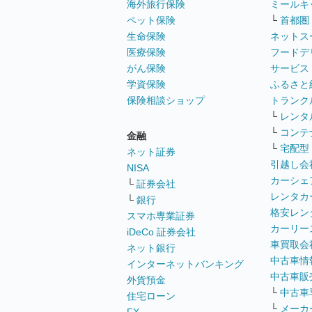
海外旅行保険
ミールキ
ペット保険
└
首都圏
生命保険
ネットス
医療保険
フードデ
がん保険
サービス
学資保険
ふるさと
保険相談ショップ
トランク
└
レンタ
└
コンテ
金融
└
宅配型
ネット証券
引越し会
NISA
カーシェ
└
証券会社
レンタカ
└
銀行
格安レン
スマホ専業証券
カーリー
iDeCo 証券会社
車買取会
ネット銀行
中古車情
インターネットバンキング
中古車販
外貨預金
└
中古車
住宅ローン
└
メーカ