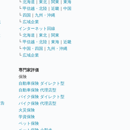
└
北海道
｜
東北
｜
関東
｜
東海
└
甲信越・北陸
｜
近畿
｜
中国
└
四国
｜
九州・沖縄
職
└
広域企業
インターネット回線
遣
└
北海道
｜
東北
｜
関東
└
甲信越・北陸
｜
東海
｜
近畿
ス
└
中国・四国
｜
九州・沖縄
└
広域企業
専門家評価
ト
保険
自動車保険 ダイレクト型
自動車保険 代理店型
バイク保険 ダイレクト型
広告
バイク保険 代理店型
火災保険
学資保険
ペット保険