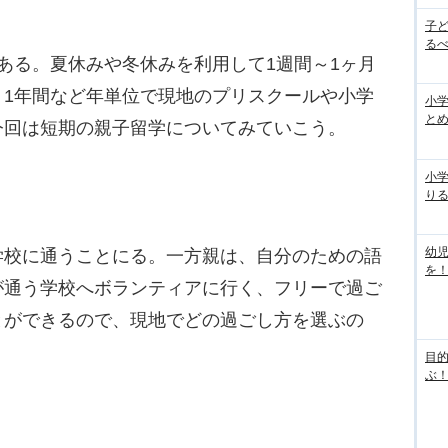
子
るべ
ある。夏休みや冬休みを利用して1週間～1ヶ月
、1年間など年単位で現地のプリスクールや小学
小学
と
今回は短期の親子留学についてみていこう。
小
り
幼
校に通うことにる。一方親は、自分のための語
を！
が通う学校へボランティアに行く、フリーで過ご
とができるので、現地でどの過ごし方を選ぶの
目
ぶ！