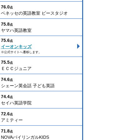
76.0
点
ベネッセの英語教室 ビースタジオ
75.8
点
ヤマハ英語教室
75.6
点
イーオンキッズ
※公式サイトへ遷移します。
75.5
点
ＥＣＣジュニア
74.6
点
シェーン英会話 子ども英語
74.4
点
セイハ英語学院
72.6
点
アミティー
71.8
点
NOVAバイリンガルKIDS