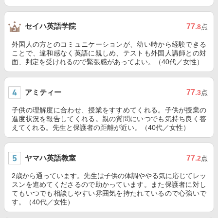
セイハ英語学院
77
.8
点
外国人の方とのコミュニケーションが、幼い時から経験できる
ことで、違和感なく英語に親しめ、テストも外国人講師との対
面、判定を受けれるので緊張感があってよい。（40代／女性）
アミティー
77
.3
点
子供の理解度に合わせ、授業をすすめてくれる。子供が授業の
進度状況を報告してくれる。親の質問にいつでも気持ち良く答
えてくれる。先生と保護者の距離が近い。（40代／女性）
ヤマハ英語教室
77
.2
点
2歳から通っています。先生は子供の体調ややる気に応じてレッ
スンを進めてくださるので助かっています。また保護者に対し
てもいつでも相談しやすい雰囲気を持たれているので心強いで
す。（40代／女性）