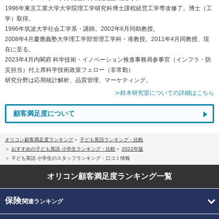
1996年東京工業大学大学院理工学研究科博士課程経営工学専攻修了。博士（工
学）取得。
1996年筑波大学社会工学系・講師。2002年6月同助教授。
2008年4月慶應義塾大学理工学部管理工学科・准教授。2011年4月同教授、現
在に至る。
2023年4月内閣府 科学技術・イノベーション推進事務局参事官（インフラ・防
災担当）付上席科学技術政策フェロー（非常勤）
研究分野は応用統計解析、品質管理、マーケティング。
≫鈴木研究室についての詳細はこちら
顧客満足度について
オリコン顧客満足度ランキング
子ども英語ランキング・比較
おすすめの子ども英語 小学生ランキング・比較
2022年版
子ども英語 小学生のスタッフランキング・口コミ情報
オリコン顧客満足度
ランキング一覧
保険
関連ランキング