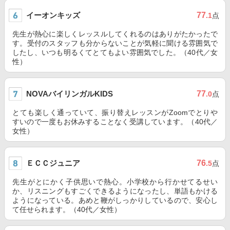
イーオンキッズ
77
.1
点
先生が熱心に楽しくレッスルしてくれるのはありがたかったで
す。受付のスタッフも分からないことが気軽に聞ける雰囲気で
したし、いつも明るくてとてもよい雰囲気でした。（40代／女
性）
NOVAバイリンガルKIDS
77
.0
点
とても楽しく通っていて、振り替えレッスンがZoomでとりや
すいので一度もお休みすることなく受講しています。（40代／
女性）
ＥＣＣジュニア
76
.5
点
先生がとにかく子供思いで熱心。小学校から行かせてるせい
か、リスニングもすごくできるようになったし、単語もかける
ようになっている。あめと鞭がしっかりしているので、安心し
て任せられます。（40代／女性）