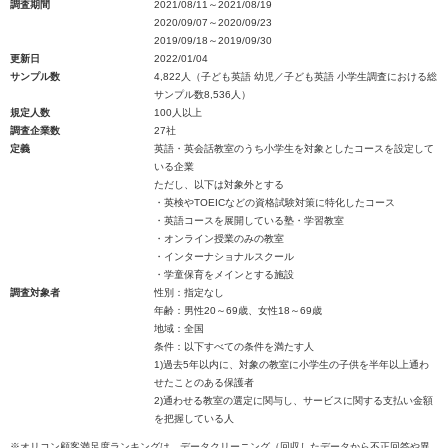
調査期間
2021/08/11～2021/08/19
2020/09/07～2020/09/23
2019/09/18～2019/09/30
更新日
2022/01/04
サンプル数
4,822人（子ども英語 幼児／子ども英語 小学生調査における総
サンプル数8,536人）
規定人数
100人以上
調査企業数
27社
定義
英語・英会話教室のうち小学生を対象としたコースを設定して
いる企業
ただし、以下は対象外とする
・英検やTOEICなどの資格試験対策に特化したコース
・英語コースを展開している塾・学習教室
・オンライン授業のみの教室
・インターナショナルスクール
・学童保育をメインとする施設
調査対象者
性別：指定なし
年齢：男性20～69歳、女性18～69歳
地域：全国
条件：以下すべての条件を満たす人
1)過去5年以内に、対象の教室に小学生の子供を半年以上通わ
せたことのある保護者
2)通わせる教室の選定に関与し、サービスに関する支払い金額
を把握している人
※オリコン顧客満足度ランキングは、データクリーニング（回収したデータから不正回答や異