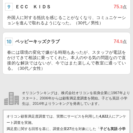
ＥＣＣ ＫＩＤＳ
75
.3
点
外国人に対する抵抗を感じることがなくなり、コミュニケーシ
ョンを進んで取れるようになった。（30代／男性）
ペッピーキッズクラブ
74
.5
点
春には環境の変化で嫌がる時期もあったが、スタッフが電話を
かけてきて相談に乗ってくれた。本人のやる気の問題なので直
接的な解決ではないが、今ではまた楽しんで教室に通ってい
る。（30代／女性）
オリコンランキングは、株式会社オリコンを前身企業に1967年より
スタート。2006年からは顧客満足度調査を開始。子ども英語 小学
生は、2014年よりランキングを発表しています。
オリコン顧客満足度調査では、実際にサービスを利用した
4,822
人にアンケ
ート調査を実施。
満足度に関する回答を基に、調査企業
27
社を対象にした「
子ども英語 小学