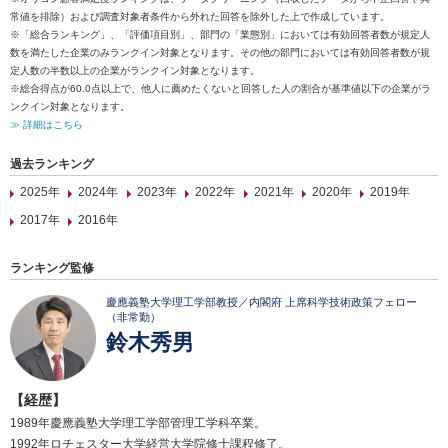
常値を排除）および調査対象者条件から外れた回答を除外した上で作成しています。
※「総合ランキング」、「評価項目別」、部門の「業態別」においては有効回答者数が規定人
数を満たした企業のみランクイン対象となります。その他の部門においては有効回答者数が規
定人数の半数以上の企業がランクイン対象となります。
※総合得点が60.0点以上で、他人に薦めたくないと回答した人の割合が基準値以下の企業がラ
ンクイン対象となります。
≫ 詳細はこちら
過去ランキング
2025年
2024年
2023年
2022年
2021年
2020年
2019年
2017年
2016年
ランキング監修
慶應義塾大学理工学部教授／内閣府 上席科学技術政策フェロー
（非常勤）
鈴木秀男
【経歴】
1989年慶應義塾大学理工学部管理工学科卒業。
1992年ロチェスター大学経営大学院修士課程修了。