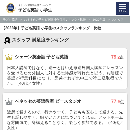
オリコン顧客満足度ランキング
子ども英語 小学生
子ども英語
おすすめの子ども英語 小学生ランキング・比較
2022年版
スタッフ
【2022年】子ども英語 小学生のスタッフランキング・比較
スタッフ 満足度ランキング
シェーン英会話 子ども英語
79
.2
点
日本人講師ではなく、週一とはいえ毎週外国人講師にレッスン
を受けるため外国人に対する恐怖感が薄れたと思う。お陰様で
英語が得意科目になり、兄弟それぞれ中二で凖二級取得でき
た。（40代／女性）
ベネッセの英語教室 ビースタジオ
77
.9
点
近所で習えるので、行きやすく、子どもも安心して通える。先
生も話しやすく、細かいことに気づいてくれる。アットホーム
な雰囲気で、身構えることなく、楽しく参加できる。（40代／
女性）