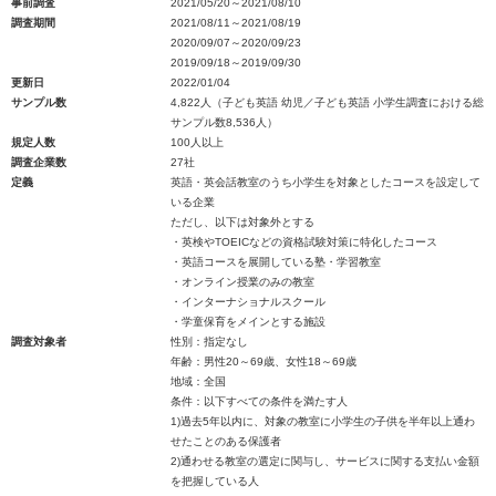
事前調査
2021/05/20～2021/08/10
調査期間
2021/08/11～2021/08/19
2020/09/07～2020/09/23
2019/09/18～2019/09/30
更新日
2022/01/04
サンプル数
4,822人（子ども英語 幼児／子ども英語 小学生調査における総
サンプル数8,536人）
規定人数
100人以上
調査企業数
27社
定義
英語・英会話教室のうち小学生を対象としたコースを設定して
いる企業
ただし、以下は対象外とする
・英検やTOEICなどの資格試験対策に特化したコース
・英語コースを展開している塾・学習教室
・オンライン授業のみの教室
・インターナショナルスクール
・学童保育をメインとする施設
調査対象者
性別：指定なし
年齢：男性20～69歳、女性18～69歳
地域：全国
条件：以下すべての条件を満たす人
1)過去5年以内に、対象の教室に小学生の子供を半年以上通わ
せたことのある保護者
2)通わせる教室の選定に関与し、サービスに関する支払い金額
を把握している人