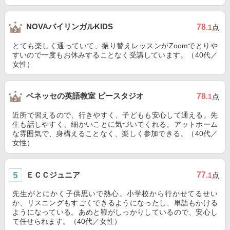
NOVAバイリンガルKIDS
78
.1
点
とても楽しく通っていて、振り替えレッスンがZoomでとりや
すいので一度もお休みすることなく受講しています。（40代／
女性）
ベネッセの英語教室 ビースタジオ
78
.1
点
近所で習えるので、行きやすく、子どもも安心して通える。先
生も話しやすく、細かいことに気づいてくれる。アットホーム
な雰囲気で、身構えることなく、楽しく参加できる。（40代／
女性）
ＥＣＣジュニア
77
.1
点
先生がとにかく子供思いで熱心。小学校から行かせてるせい
か、リスニングもすごくできるようになったし、単語もかける
ようになっている。あめと鞭がしっかりしているので、安心し
て任せられます。（40代／女性）