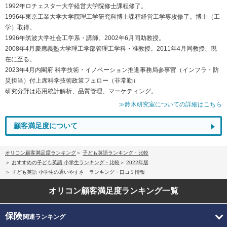
1992年ロチェスター大学経営大学院修士課程修了。
1996年東京工業大学大学院理工学研究科博士課程経営工学専攻修了。博士（工
学）取得。
1996年筑波大学社会工学系・講師。2002年6月同助教授。
2008年4月慶應義塾大学理工学部管理工学科・准教授。2011年4月同教授、現
在に至る。
2023年4月内閣府 科学技術・イノベーション推進事務局参事官（インフラ・防
災担当）付上席科学技術政策フェロー（非常勤）
研究分野は応用統計解析、品質管理、マーケティング。
≫鈴木研究室についての詳細はこちら
顧客満足度について
オリコン顧客満足度ランキング
子ども英語ランキング・比較
おすすめの子ども英語 小学生ランキング・比較
2022年版
子ども英語 小学生の通いやすさ ランキング・口コミ情報
オリコン顧客満足度
ランキング一覧
保険
関連ランキング