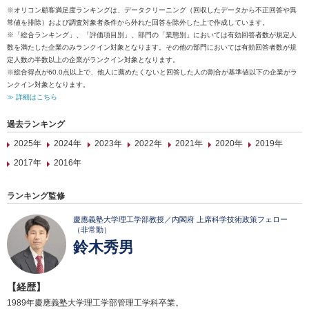
※オリコン顧客満足度ランキングは、データクリーニング（回収したデータから不正回答や異
常値を排除）および調査対象者条件から外れた回答を除外した上で作成しています。
※「総合ランキング」、「評価項目別」、部門の「業態別」においては有効回答者数が規定人
数を満たした企業のみランクイン対象となります。その他の部門においては有効回答者数が規
定人数の半数以上の企業がランクイン対象となります。
※総合得点が60.0点以上で、他人に薦めたくないと回答した人の割合が基準値以下の企業がラ
ンクイン対象となります。
≫ 詳細はこちら
過去ランキング
2025年
2024年
2023年
2022年
2021年
2020年
2019年
2017年
2016年
ランキング監修
慶應義塾大学理工学部教授／内閣府 上席科学技術政策フェロー
（非常勤）
鈴木秀男
【経歴】
1989年慶應義塾大学理工学部管理工学科卒業。