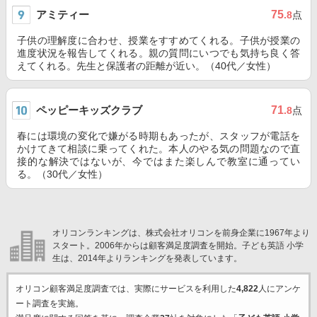
アミティー
75
.8
点
子供の理解度に合わせ、授業をすすめてくれる。子供が授業の
進度状況を報告してくれる。親の質問にいつでも気持ち良く答
えてくれる。先生と保護者の距離が近い。（40代／女性）
ペッピーキッズクラブ
71
.8
点
春には環境の変化で嫌がる時期もあったが、スタッフが電話を
かけてきて相談に乗ってくれた。本人のやる気の問題なので直
接的な解決ではないが、今ではまた楽しんで教室に通ってい
る。（30代／女性）
オリコンランキングは、株式会社オリコンを前身企業に1967年より
スタート。2006年からは顧客満足度調査を開始。子ども英語 小学
生は、2014年よりランキングを発表しています。
オリコン顧客満足度調査では、実際にサービスを利用した
4,822
人にアンケ
ート調査を実施。