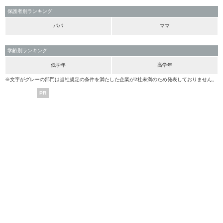
保護者別ランキング
パパ
ママ
学齢別ランキング
低学年
高学年
※文字がグレーの部門は当社規定の条件を満たした企業が2社未満のため発表しておりません。
PR