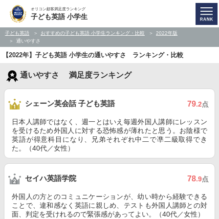
オリコン顧客満足度ランキング
子ども英語 小学生
子ども英語
おすすめの子ども英語 小学生ランキング・比較
2022年版
通いやすさ
【2022年】子ども英語 小学生の通いやすさ ランキング・比較
通いやすさ 満足度ランキング
シェーン英会話 子ども英語
79
.2
点
日本人講師ではなく、週一とはいえ毎週外国人講師にレッスン
を受けるため外国人に対する恐怖感が薄れたと思う。お陰様で
英語が得意科目になり、兄弟それぞれ中二で凖二級取得でき
た。（40代／女性）
セイハ英語学院
78
.9
点
外国人の方とのコミュニケーションが、幼い時から経験できる
ことで、違和感なく英語に親しめ、テストも外国人講師との対
面、判定を受けれるので緊張感があってよい。（40代／女性）