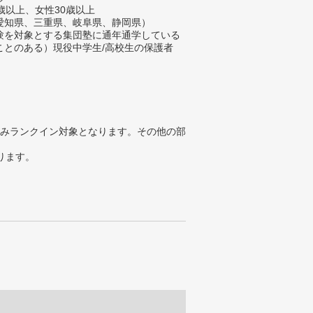
歳以上、女性30歳以上
愛知県、三重県、岐阜県、静岡県）
験を対象とする集団塾に通年通学している
ことのある）現役中学生/高校生の保護者
みランクイン対象となります。その他の部
ります。