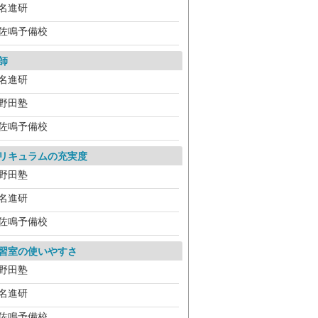
名進研
佐鳴予備校
師
名進研
野田塾
佐鳴予備校
リキュラムの充実度
野田塾
名進研
佐鳴予備校
習室の使いやすさ
野田塾
名進研
佐鳴予備校