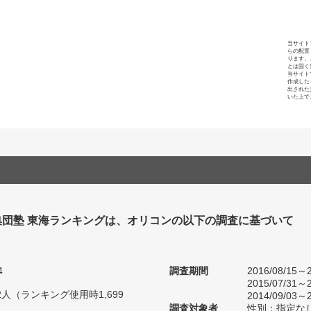
当サイト
らの配置
ります。
とは固く
当サイト
作成した
出された
いた上で
集団塾 東海ランキングは、オリコンの以下の調査に基づいて
4
調査期間
2016/08/15～2
2015/07/31～2
62人（ランキング使用時1,699
2014/09/03～2
調査対象者
性別：指定な