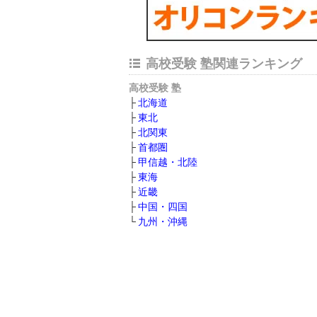
高校受験 塾関連ランキング
高校受験 塾
北海道
東北
北関東
首都圏
甲信越・北陸
東海
近畿
中国・四国
九州・沖縄