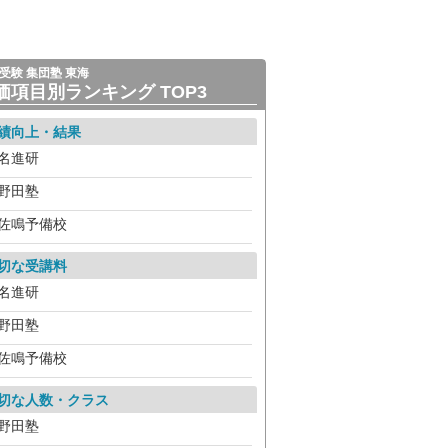
受験 集団塾 東海
価項目別ランキング TOP3
績向上・結果
名進研
野田塾
佐鳴予備校
切な受講料
名進研
野田塾
佐鳴予備校
切な人数・クラス
野田塾