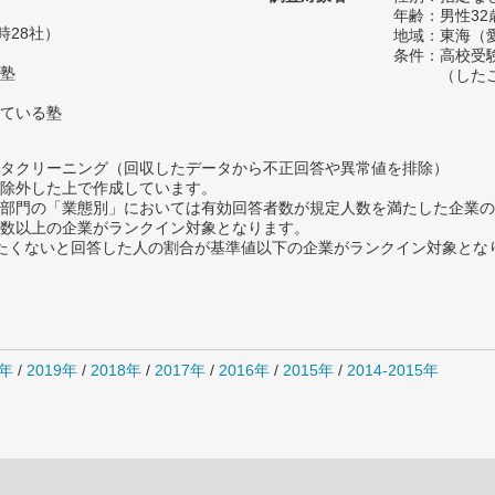
年齢：男性32
時28社）
地域：東海（
条件：高校受
塾
（した
ている塾
タクリーニング（回収したデータから不正回答や異常値を排除）
除外した上で作成しています。
部門の「業態別」においては有効回答者数が規定人数を満たした企業の
数以上の企業がランクイン対象となります。
薦めたくないと回答した人の割合が基準値以下の企業がランクイン対象とな
0年
/
2019年
/
2018年
/
2017年
/
2016年
/
2015年
/
2014-2015年