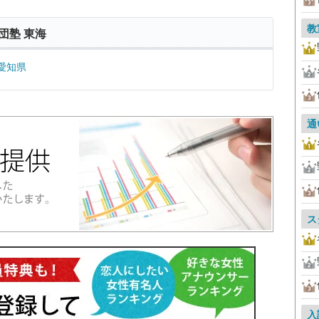
教
団塾 東海
愛知県
通
ス
入