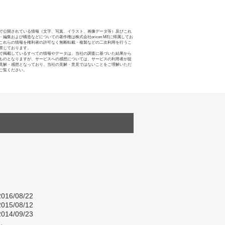
で公開されている情報（文字、写真、イラスト、画像データ等）及びこれ
・編集および構造などについての著作権は株式会社oricon MEに帰属してお
これらの情報を権利者の許可なく無断転載・複製などの二次利用を行うこ
禁じております。
で掲載しているすべての情報やデータは、当社の調査に基づいた結果から
ものとなりますが、サービスへの感想については、サービスの利用者が提
見解・感想となっており、当社の見解・意見ではないことをご理解いただ
ご覧ください。
016/08/22
015/08/12
014/09/23
し