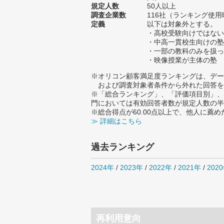
規定人数
50人以上
調査企業数
116社（ランキング使用
定義
以下は対象外とする。
・高校受験向けではない
・中高一貫校生向けの塾
・一部の教科のみを扱っ
・映像授業が主体の塾
※オリコン顧客満足度ランキングは、デー
および調査対象者条件から外れた回答を
※「総合ランキング」、「評価項目別」、
門においては有効回答者数が規定人数の半
※総合得点が60.00点以上で、他人に
≫ 詳細はこちら
過去ランキング
2024年
/
2023年
/
2022年
/
2021年
/
202
再利用意向