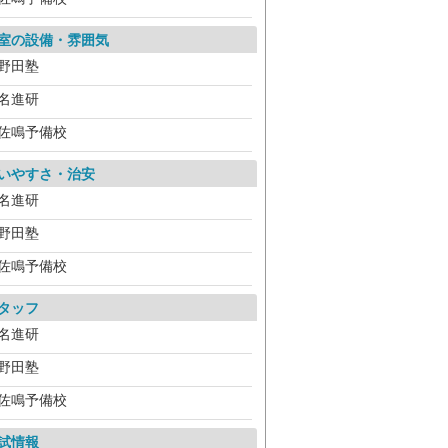
室の設備・雰囲気
野田塾
名進研
佐鳴予備校
いやすさ・治安
名進研
野田塾
佐鳴予備校
タッフ
名進研
野田塾
佐鳴予備校
試情報