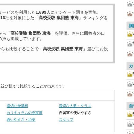
サービスを利用した
1,699
人にアンケート調査を実施。
116
社を対象にした「
高校受験 集団塾 東海
」ランキングを
講
から「
高校受験 集団塾 東海
」を評価。さらに回答者の口
の声も掲載しています。
からも比較することで「
高校受験 集団塾 東海
」選びにお役
カ
に並び替えて比較することが出来ます。
自
適切な受講料
適切な人数・クラス
カリキュラムの充実度
自習室の使いやすさ
通いやすさ・治安
スタッフ