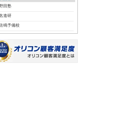
野田塾
名進研
佐鳴予備校