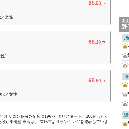
68
.93
点
代／女性）
高校
評
成
66
.18
点
女性）
適
65
.69
点
0代／女性）
適
オリコンを前身企業に1967年よりスタート。2006年から
験 集団塾 東海は、2015年よりランキングを発表していま