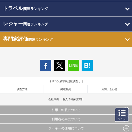
トラベル
関連ランキング
レジャー
関連ランキング
専門家評価
関連ランキング
オリコン顧客満足度調査とは
調査方法
掲載規約
お問い合わせ
会社概要
個人情報保護方針
引用・転載について
もくじ
利用者の声について
当サイトで公開されている情報（文字、写真、イラスト、画像データ等）及びこれらの配置・
編集および構造などについての著作権は株式会社oricon MEに帰属しております。
クッキーの使用について
当サイトに掲載している内容はすべてサービスの利用者が提出された見解・感想です。
これらの情報を権利者の許可なく無断転載・複製などの二次利用を行うことは固く禁じており