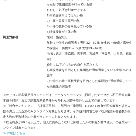
った形で集団授業を行っている塾
ただし、以下は対象外とする
1)高校受験向けではない塾
2)中高一貫校生専門の塾
3)一部の教科のみを扱っている塾
4)映像授業が主体の塾
調査対象者
性別：指定なし
年齢：中学生の保護者：男性32～69歳 女性30～69歳／高校生
の保護者：男性35～69歳 女性33～69歳
地域：東北（青森県、岩手県、宮城県、秋田県、山形県、福島
県）
条件：以下どちらかの条件を満たす人
1)高校受験を目的とした集団塾に通年通学している中学生の保
護者
2)中学生の時に高校受験を目的とした集団塾に通年通学してい
た高校生の保護者
※オリコン顧客満足度ランキングは、データクリーニング（回収したデータから不正回答や異
常値を排除）および調査対象者条件から外れた回答を除外した上で作成しています。
※「総合ランキング」、「評価項目別」、部門の「業態別」においては有効回答者数が規定人
数を満たした企業のみランクイン対象となります。その他の部門においては有効回答者数が規
定人数の半数以上の企業がランクイン対象となります。
※総合得点が60.0点以上で、他人に薦めたくないと回答した人の割合が基準値以下の企業がラ
ンクイン対象となります。
≫ 詳細はこちら