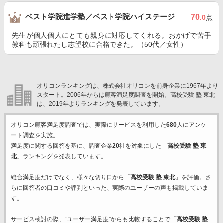
ベスト学院進学塾／ベスト学院ハイステージ
70
.0
点
先生が個人個人にとても親身に対応してくれる。おかげで苦手
教科も頑張れたし志望校に合格できた。（50代／女性）
オリコンランキングは、株式会社オリコンを前身企業に1967年より
スタート。2006年からは顧客満足度調査を開始。高校受験 塾 東北
は、2019年よりランキングを発表しています。
オリコン顧客満足度調査では、実際にサービスを利用した
680
人にアンケ
ート調査を実施。
満足度に関する回答を基に、調査企業
20
社を対象にした「
高校受験 塾 東
北
」ランキングを発表しています。
総合満足度だけでなく、様々な切り口から「
高校受験 塾 東北
」を評価。さ
らに回答者の口コミや評判といった、実際のユーザーの声も掲載していま
す。
サービス検討の際、“ユーザー満足度”からも比較することで「
高校受験 塾