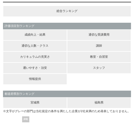
総合ランキング
評価項目別ランキング
成績向上・結果
適切な受講費用
適切な人数・クラス
講師
カリキュラムの充実さ
教室・自習室
通いやすさ・治安
スタッフ
情報提供
都道府県別ランキング
宮城県
福島県
※文字がグレーの部門は当社規定の条件を満たした企業が2社未満のため発表しておりません。
PR