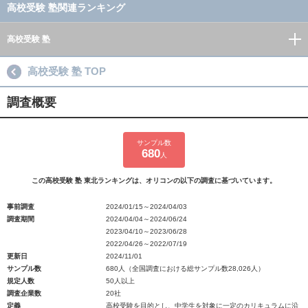
高校受験 塾関連ランキング
高校受験 塾
高校受験 塾 TOP
調査概要
サンプル数
680
人
この高校受験 塾 東北ランキングは、オリコンの以下の調査に基づいています。
事前調査
2024/01/15～2024/04/03
調査期間
2024/04/04～2024/06/24
2023/04/10～2023/06/28
2022/04/26～2022/07/19
更新日
2024/11/01
サンプル数
680人（全国調査における総サンプル数28,026人）
規定人数
50人以上
調査企業数
20社
定義
高校受験を目的とし、中学生を対象に一定のカリキュラムに沿