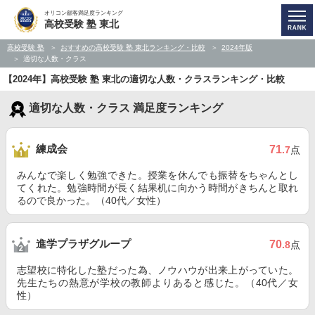
オリコン顧客満足度ランキング
高校受験 塾 東北
高校受験 塾
おすすめの高校受験 塾 東北ランキング・比較
2024年版
適切な人数・クラス
【2024年】高校受験 塾 東北の適切な人数・クラスランキング・比較
適切な人数・クラス 満足度ランキング
練成会
71
.7
点
みんなで楽しく勉強できた。授業を休んでも振替をちゃんとし
てくれた。勉強時間が長く結果机に向かう時間がきちんと取れ
るので良かった。（40代／女性）
進学プラザグループ
70
.8
点
志望校に特化した塾だった為、ノウハウが出来上がっていた。
先生たちの熱意が学校の教師よりあると感じた。（40代／女
性）