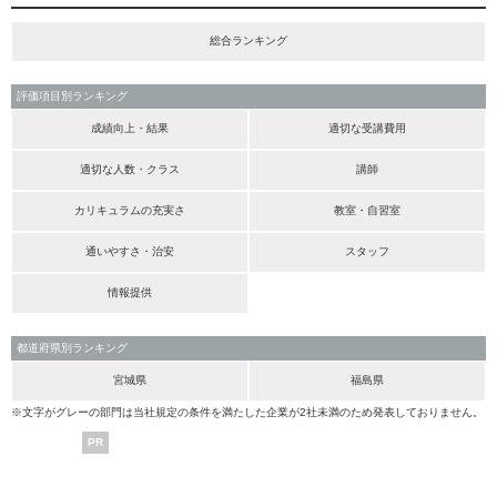
総合ランキング
評価項目別ランキング
成績向上・結果
適切な受講費用
適切な人数・クラス
講師
カリキュラムの充実さ
教室・自習室
通いやすさ・治安
スタッフ
情報提供
都道府県別ランキング
宮城県
福島県
※文字がグレーの部門は当社規定の条件を満たした企業が2社未満のため発表しておりません。
PR