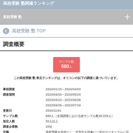
高校受験 塾関連ランキング
高校受験 塾
高校受験 塾 TOP
調査概要
サンプル数
680
人
この高校受験 塾 東北ランキングは、オリコンの以下の調査に基づいています。
事前調査
2024/01/15～2024/04/03
調査期間
2024/04/04～2024/06/24
2023/04/10～2023/06/28
2022/04/26～2022/07/19
更新日
2024/11/01
サンプル数
680人（全国調査における総サンプル数28,026人）
規定人数
50人以上
調査企業数
20社
定義
高校受験を目的とし、中学生を対象に一定のカリキュラムに沿