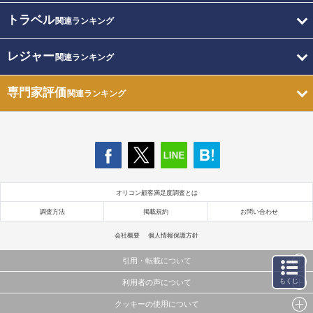
トラベル
関連ランキング
レジャー
関連ランキング
専門家評価
関連ランキング
オリコン顧客満足度調査とは
調査方法
掲載規約
お問い合わせ
会社概要
個人情報保護方針
引用・転載について
もくじ
利用者の声について
当サイトで公開されている情報（文字、写真、イラスト、画像データ等）及びこれらの配置・
編集および構造などについての著作権は株式会社oricon MEに帰属しております。
クッキーの使用について
当サイトに掲載している内容はすべてサービスの利用者が提出された見解・感想です。
これらの情報を権利者の許可なく無断転載・複製などの二次利用を行うことは固く禁じており