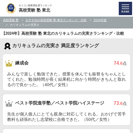
オリコン顧客満足度ランキング
高校受験 塾 東北
高校受験 塾
おすすめの高校受験 塾 東北ランキング・比較
2024年版
カリキュラムの充実さ
【2024年】高校受験 塾 東北のカリキュラムの充実さランキング・比較
カリキュラムの充実さ 満足度ランキング
練成会
74
.6
点
みんなで楽しく勉強できた。授業を休んでも振替をちゃんとし
てくれた。勉強時間が長く結果机に向かう時間がきちんと取れ
るので良かった。（40代／女性）
ベスト学院進学塾／ベスト学院ハイステージ
73
.6
点
先生が個人個人にとても親身に対応してくれる。おかげで苦手
教科も頑張れたし志望校に合格できた。（50代／女性）