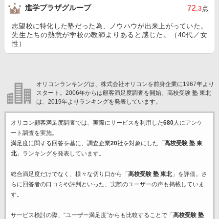
進学プラザグループ
72
.3
点
志望校に特化した塾だった為、ノウハウが出来上がっていた。
先生たちの熱意が学校の教師よりあると感じた。（40代／女
性）
オリコンランキングは、株式会社オリコンを前身企業に1967年より
スタート。2006年からは顧客満足度調査を開始。高校受験 塾 東北
は、2019年よりランキングを発表しています。
オリコン顧客満足度調査では、実際にサービスを利用した
680
人にアンケ
ート調査を実施。
満足度に関する回答を基に、調査企業
20
社を対象にした「
高校受験 塾 東
北
」ランキングを発表しています。
総合満足度だけでなく、様々な切り口から「
高校受験 塾 東北
」を評価。さ
らに回答者の口コミや評判といった、実際のユーザーの声も掲載していま
す。
サービス検討の際、“ユーザー満足度”からも比較することで「
高校受験 塾