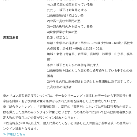
った形で集団授業を行っている塾
ただし、以下は対象外とする
1)高校受験向けではない塾
2)中高一貫校生専門の塾
3)一部の教科のみを扱っている塾
4)映像授業が主体の塾
調査対象者
性別：指定なし
年齢：中学生の保護者：男性32～69歳 女性30～69歳／高校生
の保護者：男性35～69歳 女性33～69歳
地域：東北（青森県、岩手県、宮城県、秋田県、山形県、福島
県）
条件：以下どちらかの条件を満たす人
1)高校受験を目的とした集団塾に通年通学している中学生の保
護者
2)中学生の時に高校受験を目的とした集団塾に通年通学してい
た高校生の保護者
※オリコン顧客満足度ランキングは、データクリーニング（回収したデータから不正回答や異
常値を排除）および調査対象者条件から外れた回答を除外した上で作成しています。
※「総合ランキング」、「評価項目別」、部門の「業態別」においては有効回答者数が規定人
数を満たした企業のみランクイン対象となります。その他の部門においては有効回答者数が規
定人数の半数以上の企業がランクイン対象となります。
※総合得点が60.0点以上で、他人に薦めたくないと回答した人の割合が基準値以下の企業がラ
ンクイン対象となります。
≫ 詳細はこちら