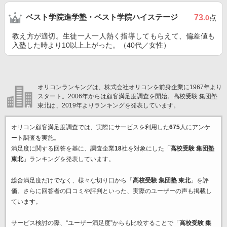
ベスト学院進学塾・ベスト学院ハイステージ
73
.0
点
教え方が適切。生徒一人一人熱く指導してもらえて、偏差値も
入塾した時より10以上上がった。（40代／女性）
オリコンランキングは、株式会社オリコンを前身企業に1967年より
スタート。2006年からは顧客満足度調査を開始。高校受験 集団塾
東北は、2019年よりランキングを発表しています。
オリコン顧客満足度調査では、実際にサービスを利用した
675
人にアンケ
ート調査を実施。
満足度に関する回答を基に、調査企業
18
社を対象にした「
高校受験 集団塾
東北
」ランキングを発表しています。
総合満足度だけでなく、様々な切り口から「
高校受験 集団塾 東北
」を評
価。さらに回答者の口コミや評判といった、実際のユーザーの声も掲載し
ています。
サービス検討の際、“ユーザー満足度”からも比較することで「
高校受験 集