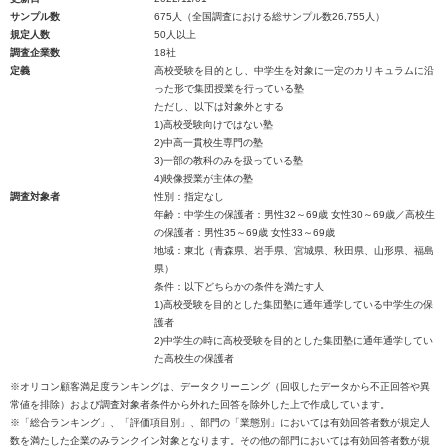
サンプル数
675人（全国調査における総サンプル数26,755人）
規定人数
50人以上
調査企業数
18社
定義
高校受験を目的とし、中学生を対象に一定のカリキュラムに沿
った形で集団授業を行っている塾
ただし、以下は対象外とする
1)高校受験向けではない塾
2)中高一貫校生専門の塾
3)一部の教科のみを扱っている塾
4)映像授業が主体の塾
調査対象者
性別：指定なし
年齢：中学生の保護者：男性32～69歳 女性30～69歳／高校生
の保護者：男性35～69歳 女性33～69歳
地域：東北（青森県、岩手県、宮城県、秋田県、山形県、福島
県）
条件：以下どちらかの条件を満たす人
1)高校受験を目的とした集団塾に通年通学している中学生の保
護者
2)中学生の時に高校受験を目的とした集団塾に通年通学してい
た高校生の保護者
※オリコン顧客満足度ランキングは、データクリーニング（回収したデータから不正回答や異
常値を排除）および調査対象者条件から外れた回答を除外した上で作成しています。
※「総合ランキング」、「評価項目別」、部門の「業態別」においては有効回答者数が規定人
数を満たした企業のみランクイン対象となります。その他の部門においては有効回答者数が規