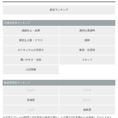
総合ランキング
評価項目別ランキング
成績向上・結果
適切な受講料
適切な人数・クラス
講師
カリキュラムの充実さ
教室・自習室
通いやすさ・治安
スタッフ
入試情報
都道府県別ランキング
青森県
岩手県
宮城県
秋田県
山形県
福島県
※文字がグレーの部門は当社規定の条件を満たした企業が2社未満のため発表しておりません。