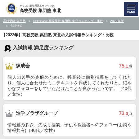
オリコン顧客満足度ランキング
高校受験 集団塾 東北
高校受験 集団塾
おすすめの高校受験 集団塾 東北ランキング・比較
2022年版
入試情報
【2022年】高校受験 集団塾 東北の入試情報ランキング・比較
入試情報 満足度ランキング
練成会
75
.1
点
個人の苦手の克服のために、授業後に個別指導をしてくれた
り、個人に合わせたミニテキストを作成してくれたりと、細や
かなフォローをしていただけたことが良かった点です。（40代
／女性）
進学プラザグループ
73
.0
点
情報量の多さ、先取り授業、子供や保護者へのフォロー(面談や
情報共有)（40代／女性）