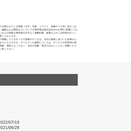
で公開されている情報（文字、写真、イラスト、画像データ等）及びこれ
・編集および構造などについての著作権は株式会社oricon MEに帰属してお
これらの情報を権利者の許可なく無断転載・複製などの二次利用を行うこ
禁じております。
で掲載しているすべての情報やデータは、当社の調査に基づいた結果から
ものとなりますが、サービスへの感想については、サービスの利用者が提
見解・感想となっており、当社の見解・意見ではないことをご理解いただ
ご覧ください。
022/07/19
021/06/28