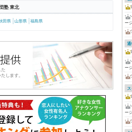
団塾 東北
秋田県
山形県
福島県
ー
通
ー
ス
ー