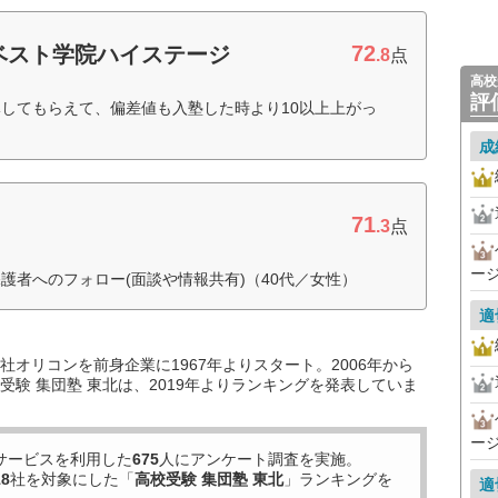
72
ベスト学院ハイステージ
.8
点
高校
評
してもらえて、偏差値も入塾した時より10以上上がっ
成
71
.3
点
ー
護者へのフォロー(面談や情報共有)（40代／女性）
適
オリコンを前身企業に1967年よりスタート。2006年から
験 集団塾 東北は、2019年よりランキングを発表していま
ー
サービスを利用した
675
人にアンケート調査を実施。
18
社を対象にした「
高校受験 集団塾 東北
」ランキングを
適