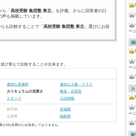
から「
高校受験 集団塾 東北
」を評価。さらに回答者の口
の声も掲載しています。
からも比較することで「
高校受験 集団塾 東北
」選びにお役
ー
講
に並び替えて比較することが出来ます。
ー
適切な受講料
適切な人数・クラス
カ
カリキュラムの充実さ
教室・自習室
スタッフ
入試情報
岩手県
宮城県
ー
山形県
福島県
業が2社未満のため発表しておりません。
教