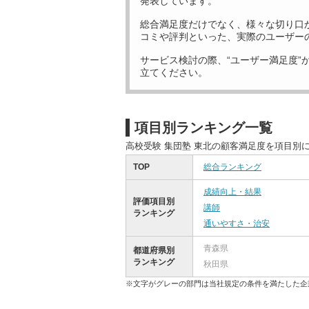
発表しています。
総合満足度だけでなく、様々な切り口
コミや評判といった、実際のユーザー
サービス検討の際、“ユーザー満足度”
立てください。
項目別ランキング一覧
高校受験 集団塾 東北の顧客満足度を項目別
TOP
総合ランキング
成績向上・結果
評価項目別
講師
ランキング
通いやすさ・治安
青森県
都道府県別
ランキング
秋田県
※文字がグレーの部門は当社規定の条件を満たした企