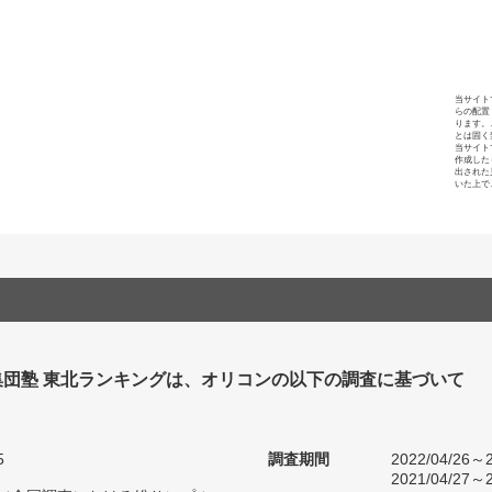
当サイト
らの配置
ります。
とは固く
当サイト
作成した
出された
いた上で
集団塾 東北ランキングは、オリコンの以下の調査に基づいて
5
調査期間
2022/04/26～2
2021/04/27～2