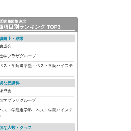
受験 集団塾 東北
価項目別ランキング TOP3
績向上・結果
練成会
進学プラザグループ
ベスト学院進学塾・ベスト学院ハイステ
ジ
切な受講料
練成会
進学プラザグループ
ベスト学院進学塾・ベスト学院ハイステ
ジ
切な人数・クラス