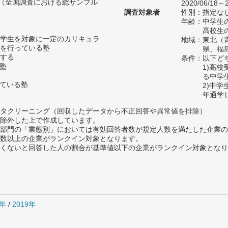
人（全国調査における総サンプル
2020/06/18～2
調査対象者
性別：指定な
年齢：中学生の
高校生の
学生を対象に一定のカリキュラ
地域：東北（
を行っている塾
県、福
する
条件：以下ど
い塾
1)高
る中学
っている塾
2)中
年通学
タクリーニング（回収したデータから不正回答や異常値を排除）
除外した上で作成しています。
部門の「業態別」においては有効回答者数が規定人数を満たした企業の
数以上の企業がランクイン対象となります。
めたくないと回答した人の割合が基準値以下の企業がランクイン対象とな
0年
/
2019年