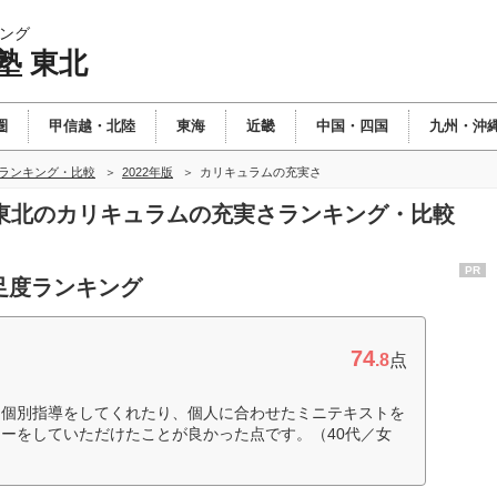
ング
塾 東北
圏
甲信越・北陸
東海
近畿
中国・四国
九州・沖
北ランキング・比較
2022年版
カリキュラムの充実さ
塾 東北のカリキュラムの充実さランキング・比較
PR
足度ランキング
74
.8
点
に個別指導をしてくれたり、個人に合わせたミニテキストを
ーをしていただけたことが良かった点です。（40代／女