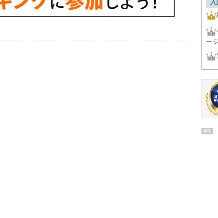
入
ー
PR