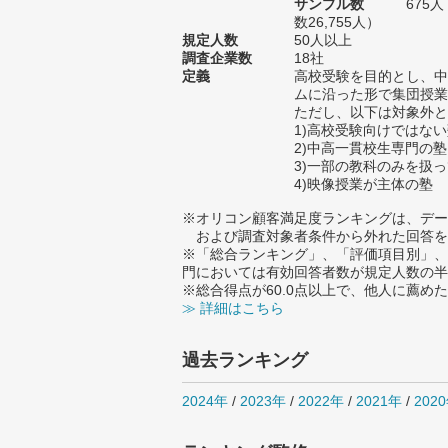
サンプル数
675
数26,755人）
規定人数
50人以上
調査企業数
18社
定義
高校受験を目的とし、中
ムに沿った形で集団授業
ただし、以下は対象外と
1)高校受験向けではな
2)中高一貫校生専門の塾
3)一部の教科のみを扱
4)映像授業が主体の塾
※オリコン顧客満足度ランキングは、デー
および調査対象者条件から外れた回答を
※「総合ランキング」、「評価項目別」、
門においては有効回答者数が規定人数の半
※総合得点が60.0点以上で、他人に薦
≫ 詳細はこちら
過去ランキング
2024年
/
2023年
/
2022年
/
2021年
/
202