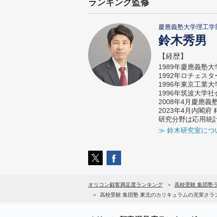
ランキング監修
慶應義塾大学理工学
鈴木秀男
【経歴】
1989年慶應義塾
1992年ロチェス
1996年東京工業
1996年筑波大学
2008年4月慶應
2023年4月内閣
研究分野は応用統
≫ 鈴木研究室につ
オリコン顧客満足度ランキング
高校受験 集団塾
高校受験 集団塾 東北のカリキュラムの充実さラ