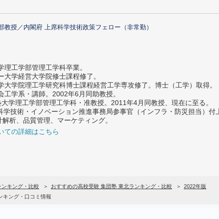
部教授／内閣府 上席科学技術政策フェロー（非常勤）
大学理工学部管理工学科卒業。
ター大学経営大学院修士課程修了。
大学大学院理工学研究科博士課程経営工学専攻修了。博士（工学）取得。
社会工学系・講師。2002年6月同助教授。
義塾大学理工学部管理工学科・准教授。2011年4月同教授、現在に至る。
府 科学技術・イノベーション推進事務局参事官（インフラ・防災担当）
計解析、品質管理、マーケティング。
いての詳細はこちら
ランキング・比較
おすすめの高校受験 集団塾 東北ランキング・比較
2022年版
ンキング・口コミ情報