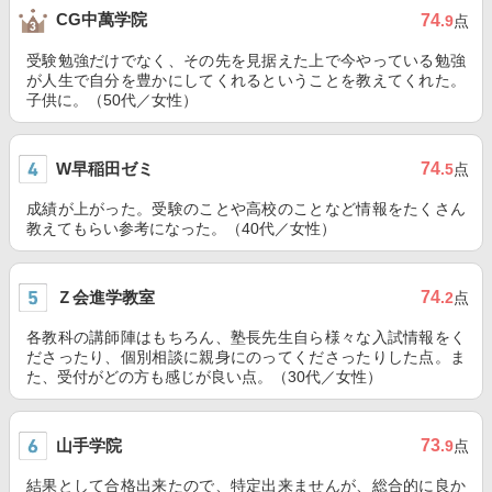
CG中萬学院
74
.9
点
受験勉強だけでなく、その先を見据えた上で今やっている勉強
が人生で自分を豊かにしてくれるということを教えてくれた。
子供に。（50代／女性）
W早稲田ゼミ
74
.5
点
成績が上がった。受験のことや高校のことなど情報をたくさん
教えてもらい参考になった。（40代／女性）
Ｚ会進学教室
74
.2
点
各教科の講師陣はもちろん、塾長先生自ら様々な入試情報をく
ださったり、個別相談に親身にのってくださったりした点。ま
た、受付がどの方も感じが良い点。（30代／女性）
山手学院
73
.9
点
結果として合格出来たので、特定出来ませんが、総合的に良か