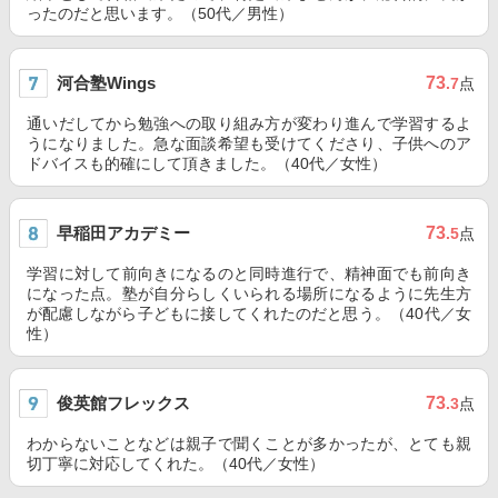
ったのだと思います。（50代／男性）
河合塾Wings
73
.7
点
通いだしてから勉強への取り組み方が変わり進んで学習するよ
うになりました。急な面談希望も受けてくださり、子供へのア
ドバイスも的確にして頂きました。（40代／女性）
早稲田アカデミー
73
.5
点
学習に対して前向きになるのと同時進行で、精神面でも前向き
になった点。塾が自分らしくいられる場所になるように先生方
が配慮しながら子どもに接してくれたのだと思う。（40代／女
性）
俊英館フレックス
73
.3
点
わからないことなどは親子で聞くことが多かったが、とても親
切丁寧に対応してくれた。（40代／女性）