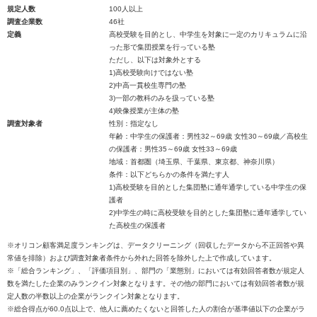
規定人数
100人以上
調査企業数
46社
定義
高校受験を目的とし、中学生を対象に一定のカリキュラムに沿
った形で集団授業を行っている塾
ただし、以下は対象外とする
1)高校受験向けではない塾
2)中高一貫校生専門の塾
3)一部の教科のみを扱っている塾
4)映像授業が主体の塾
調査対象者
性別：指定なし
年齢：中学生の保護者：男性32～69歳 女性30～69歳／高校生
の保護者：男性35～69歳 女性33～69歳
地域：首都圏（埼玉県、千葉県、東京都、神奈川県）
条件：以下どちらかの条件を満たす人
1)高校受験を目的とした集団塾に通年通学している中学生の保
護者
2)中学生の時に高校受験を目的とした集団塾に通年通学してい
た高校生の保護者
※オリコン顧客満足度ランキングは、データクリーニング（回収したデータから不正回答や異
常値を排除）および調査対象者条件から外れた回答を除外した上で作成しています。
※「総合ランキング」、「評価項目別」、部門の「業態別」においては有効回答者数が規定人
数を満たした企業のみランクイン対象となります。その他の部門においては有効回答者数が規
定人数の半数以上の企業がランクイン対象となります。
※総合得点が60.0点以上で、他人に薦めたくないと回答した人の割合が基準値以下の企業がラ