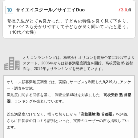
サイエイスクール／サイエイDuo
73
.0
点
塾長先生がとても良かった。子どもの特性を良く見て下さり、
アドバイスも分かりやすくて子どもが良く聞いていたと思う。
（40代／女性）
オリコンランキングは、株式会社オリコンを前身企業に1967年より
スタート。2006年からは顧客満足度調査を開始。高校受験 塾 首都
圏は、2014年よりランキングを発表しています。
オリコン顧客満足度調査では、実際にサービスを利用した
9,219
人にアンケ
ート調査を実施。
満足度に関する回答を基に、調査企業
46
社を対象にした「
高校受験 塾 首都
圏
」ランキングを発表しています。
総合満足度だけでなく、様々な切り口から「
高校受験 塾 首都圏
」を評価。
さらに回答者の口コミや評判といった、実際のユーザーの声も掲載してい
ます。