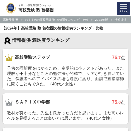
オリコン顧客満足度ランキング
高校受験 塾 首都圏
高校受験 塾
おすすめの高校受験 塾 首都圏ランキング・比較
2024年版
情報提供
【2024年】高校受験 塾 首都圏の情報提供ランキング・比較
情報提供 満足度ランキング
高校受験ステップ
76
.7
点
子供の理解度をはかるため、定期的に小テストがあった。また
理解が不十分なところの勉強法が的確で、ケアが行き届いてい
た。保護者へのアドバイスの場も適度にあり、面談で直接講師
に聞くこともできた。（40代／女性）
ＳＡＰＩＸ中学部
75
.0
点
教材が良かった。先生も良かった方だと思います。また高いレ
ベルを見据えることは良いとは思います。（40代／女性）