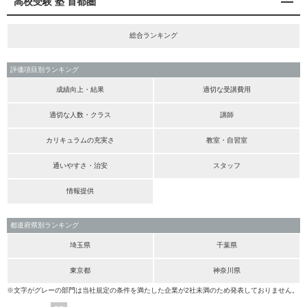
高校受験 塾 首都圏
総合ランキング
評価項目別ランキング
成績向上・結果
適切な受講費用
適切な人数・クラス
講師
カリキュラムの充実さ
教室・自習室
通いやすさ・治安
スタッフ
情報提供
都道府県別ランキング
埼玉県
千葉県
東京都
神奈川県
※文字がグレーの部門は当社規定の条件を満たした企業が2社未満のため発表しておりません。