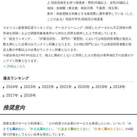
上 現役高校生を持つ保護者：男性35歳以上、女性33歳以上
地域：首都圏（東京都、神奈川県、千葉県、埼玉県）
条件：高校受験を対象とする集団塾に通年通学している（した
ことのある）現役中学生/高校生の保護者
※オリコン顧客満足度ランキングは、データクリーニング（回収したデータから不正回答や異
常値を排除）および調査対象者条件から外れた回答を除外した上で作成しています。
※「総合ランキング」、「評価項目別」、部門の「業態別」においては有効回答者数が規定人
数を満たした企業のみランクイン対象となります。その他の部門においては有効回答者数が規
定人数の半数以上の企業がランクイン対象となります。
※総合得点が60.00点以上で、他人に薦めたくないと回答した人の割合が基準値以下の企業がラ
ンクイン対象となります。
≫ 詳細はこちら
過去ランキング
2024年
2023年
2022年
2021年
2020年
2019年
2018年
2017年
2016年
推奨意向
調査企業のサービス利用者に、「どの程度その企業のサービスを推奨したいか」について「
A:
とても薦めたい
」「
B:まあ薦めたい
」「
C:あまり薦めたくない
」「
D:全く薦めたくない
」の4段
階で評価をしてもらい比率を算出しています。