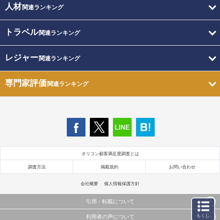
人材
関連ランキング
トラベル
関連ランキング
レジャー
関連ランキング
専門家評価
関連ランキング
オリコン顧客満足度調査とは
調査方法
掲載規約
お問い合わせ
会社概要
個人情報保護方針
引用・転載について
もくじ
利用者の声について
当サイトで公開されている情報（文字、写真、イラスト、画像データ等）及びこれらの配置・