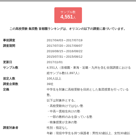
サンプル数
4,551
人
この高校受験 集団塾 首都圏ランキングは、オリコンの以下の調査に基づいています。
事前調査
2017/04/03～2017/07/19
調査期間
2017/07/20～2017/08/07
2016/08/15～2016/08/22
2015/07/31～2015/08/12
更新日
2017/11/01
サンプル数
4,551人（首都圏・東海・近畿・九州を含む全国調査における
総サンプル数11,897人）
規定人数
100人以上
調査企業数
39社
定義
中学生を対象に高校受験を目的とした集団授業を行っている
塾。
以下は対象外とする。
・高校受験向けではない塾
・中高一貫校生向けの塾
・一部の教科のみを扱っている塾
・映像授業が主体の塾
調査対象者
性別：指定なし
年齢：現役中学生を持つ保護者：男性32歳以上、女性30歳以