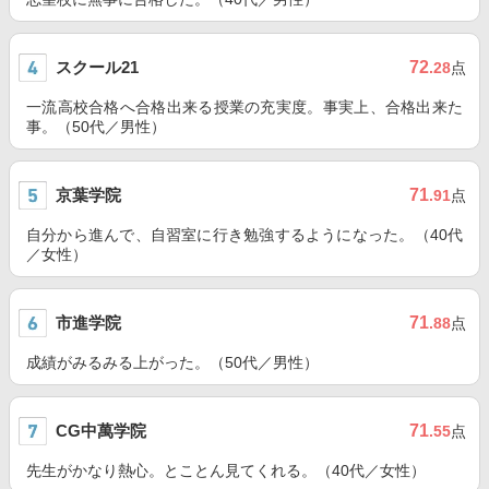
スクール21
72
.28
点
一流高校合格へ合格出来る授業の充実度。事実上、合格出来た
事。（50代／男性）
京葉学院
71
.91
点
自分から進んで、自習室に行き勉強するようになった。（40代
／女性）
市進学院
71
.88
点
成績がみるみる上がった。（50代／男性）
CG中萬学院
71
.55
点
先生がかなり熱心。とことん見てくれる。（40代／女性）