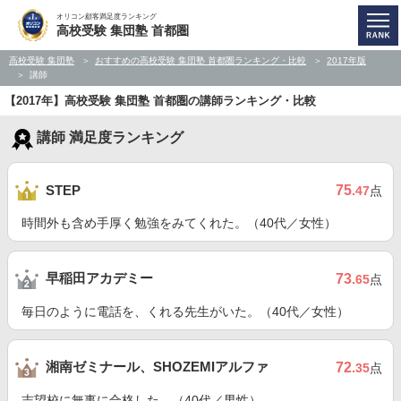
オリコン顧客満足度ランキング
高校受験 集団塾 首都圏
高校受験 集団塾
おすすめの高校受験 集団塾 首都圏ランキング・比較
2017年版
講師
【2017年】高校受験 集団塾 首都圏の講師ランキング・比較
講師 満足度ランキング
75
STEP
.47
点
時間外も含め手厚く勉強をみてくれた。（40代／女性）
早稲田アカデミー
73
.65
点
毎日のように電話を、くれる先生がいた。（40代／女性）
湘南ゼミナール、SHOZEMIアルファ
72
.35
点
志望校に無事に合格した。（40代／男性）