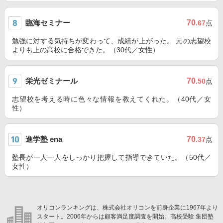
臨海セミナー
70
.67
点
勉強に対する気持ちが変わって、成績が上がった。 元の志望校
よりも上の高校に合格できた。（30代／女性）
栄光ゼミナール
70
.50
点
志望校を考える時に色々な情報を教えてくれた。（40代／女
性）
進学塾 ena
70
.37
点
塾長が一人一人をしっかり把握して指導できていた。（50代／
女性）
オリコンランキングは、株式会社オリコンを前身企業に1967年より
スタート。2006年からは顧客満足度調査を開始。高校受験 集団塾