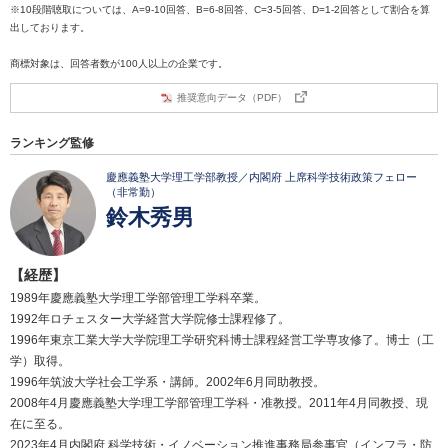
※10段階聴取については、A=9-10回答、B=6-8回答、C=3-5回答、D=1-2回答として割合を算
出しております。
商標対象は、回答者数が100人以上の企業です。
推奨意向データ（PDF）
ランキング監修
慶應義塾大学理工学部教授／内閣府 上席科学技術政策フェロー
（非常勤）
鈴木秀男
【経歴】
1989年慶應義塾大学理工学部管理工学科卒業。
1992年ロチェスター大学経営大学院修士課程修了。
1996年東京工業大学大学院理工学研究科博士課程経営工学専攻修了。博士（工
学）取得。
1996年筑波大学社会工学系・講師。2002年6月同助教授。
2008年4月慶應義塾大学理工学部管理工学科・准教授。2011年4月同教授、現
在に至る。
2023年4月内閣府 科学技術・イノベーション推進事務局参事官（インフラ・防