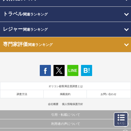
トラベル
関連ランキング
レジャー
関連ランキング
専門家評価
関連ランキング
オリコン顧客満足度調査とは
調査方法
掲載規約
お問い合わせ
会社概要
個人情報保護方針
引用・転載について
もくじ
利用者の声について
当サイトで公開されている情報（文字、写真、イラスト、画像データ等）及びこれらの配置・
編集および構造などについての著作権は株式会社oricon MEに帰属しております。