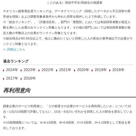
ことのある）現役中学生/高校生の保護者
※オリコン顧客満足度ランキングは、データクリーニング（回収したデータから不正回答や異
常値を排除）および調査対象者条件から外れた回答を除外した上で作成しています。
※「総合ランキング」、「評価項目別」、部門の「業態別」においては有効回答者数が規定人
数を満たした企業のみランクイン対象となります。その他の部門においては有効回答者数が規
定人数の半数以上の企業がランクイン対象となります。
※総合得点が60.00点以上で、他人に薦めたくないと回答した人の割合が基準値以下の企業がラ
ンクイン対象となります。
≫ 詳細はこちら
過去ランキング
2024年
2023年
2022年
2021年
2020年
2019年
2018年
2017年
2016年
再利用意向
調査企業のサービス利用者に、「どの程度その企業のサービスを再利用したいか」について10
点～1点の10段階で評価してもらい、10点～6点のいずれかを回答した人の割合を算出していま
す。
※10段階聴取については、A=9-10回答、B=6-8回答、C=3-5回答、D=1-2回答として割合を算
出しております。