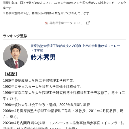
商標対象は、回答者数が100人以上で、10点または9点とした回答者が20％以上を占めている企
業です。
※再利用意向の％は、各選択肢の回答者数を用いて算出しています。
再利用意向データ（PDF）
ランキング監修
慶應義塾大学理工学部教授／内閣府 上席科学技術政策フェロー
（非常勤）
鈴木秀男
【経歴】
1989年慶應義塾大学理工学部管理工学科卒業。
1992年ロチェスター大学経営大学院修士課程修了。
1996年東京工業大学大学院理工学研究科博士課程経営工学専攻修了。博士（工
学）取得。
1996年筑波大学社会工学系・講師。2002年6月同助教授。
2008年4月慶應義塾大学理工学部管理工学科・准教授。2011年4月同教授、現
在に至る。
2023年4月内閣府 科学技術・イノベーション推進事務局参事官（インフラ・防
災担当）付上席科学技術政策フェロー（非常勤）