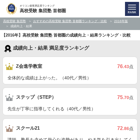
オリコン顧客満足度ランキング
高校受験 集団塾 首都圏
高校受験 集団塾
おすすめの高校受験 集団塾 首都圏ランキング・比較
2016年版
成績向上・結果
【2016年】高校受験 集団塾 首都圏の成績向上・結果ランキング・比較
成績向上・結果 満足度ランキング
Z会進学教室
76
.43
点
全体的な成績は上がった。（40代／男性）
ステップ（STEP）
75
.70
点
先生が丁寧に指導してくれる（40代／男性）
スクール21
72
.86
点
講師、塾長を含めて熱心な姿勢があり、やる気を引き出してく