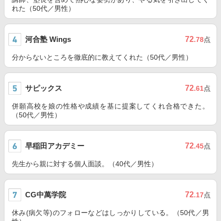
れた（50代／男性）
河合塾 Wings
72
.78
点
分からないところを徹底的に教えてくれた（50代／男性）
サピックス
72
.61
点
併願高校を娘の性格や成績を基に提案してくれ合格できた。
（50代／男性）
早稲田アカデミー
72
.45
点
先生から親に対する個人面談。（40代／男性）
CG中萬学院
72
.17
点
休み(病欠等)のフォローなどはしっかりしている。（50代／男