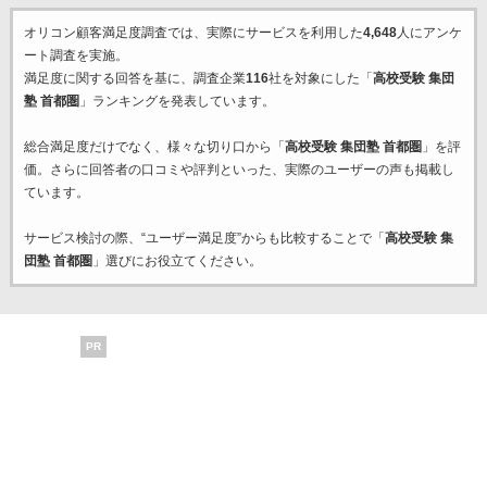
オリコン顧客満足度調査では、実際にサービスを利用した
4,648
人にアンケ
ート調査を実施。
満足度に関する回答を基に、調査企業
116
社を対象にした「
高校受験 集団
塾 首都圏
」ランキングを発表しています。
総合満足度だけでなく、様々な切り口から「
高校受験 集団塾 首都圏
」を評
価。さらに回答者の口コミや評判といった、実際のユーザーの声も掲載し
ています。
サービス検討の際、“ユーザー満足度”からも比較することで「
高校受験 集
団塾 首都圏
」選びにお役立てください。
PR