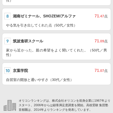
性）
湘南ゼミナール、SHOZEMIアルファ
71
.47
点
やる気を引き出してくれた点（50代／女性）
筑波進研スクール
71
.09
点
家から近かった。親の希望をよく聞いてくれた。（50代／男
性）
京葉学院
71
.07
点
自習室の開放と通いやすさ（30代／女性）
オリコンランキングは、株式会社オリコンを前身企業に1967年より
スタート。2006年からは顧客満足度調査を開始。高校受験 集団塾
首都圏は、2014年よりランキングを発表しています。