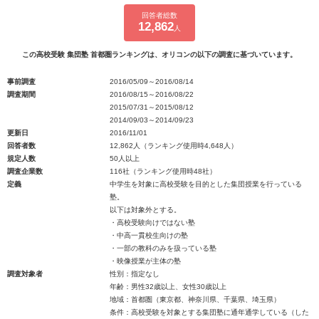
回答者総数
12,862
人
この高校受験 集団塾 首都圏ランキングは、オリコンの以下の調査に基づいています。
事前調査
2016/05/09～2016/08/14
調査期間
2016/08/15～2016/08/22
2015/07/31～2015/08/12
2014/09/03～2014/09/23
更新日
2016/11/01
回答者数
12,862人（ランキング使用時4,648人）
規定人数
50人以上
調査企業数
116社（ランキング使用時48社）
定義
中学生を対象に高校受験を目的とした集団授業を行っている
塾。
以下は対象外とする。
・高校受験向けではない塾
・中高一貫校生向けの塾
・一部の教科のみを扱っている塾
・映像授業が主体の塾
調査対象者
性別：指定なし
年齢：男性32歳以上、女性30歳以上
地域：首都圏（東京都、神奈川県、千葉県、埼玉県）
条件：高校受験を対象とする集団塾に通年通学している（した