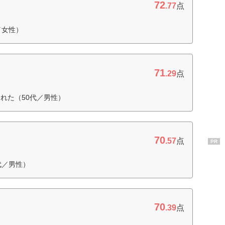
72
.77
点
／女性）
71
.29
点
れた（50代／男性）
70
.57
点
PR
代／男性）
70
.39
点