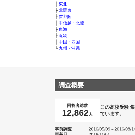
東北
北関東
首都圏
甲信越・北陸
東海
近畿
中国・四国
九州・沖縄
調査概要
回答者総数
この高校受験 
12,862
ています。
人
事前調査
2016/05/09～2016/08/1
更新日
2016/11/01