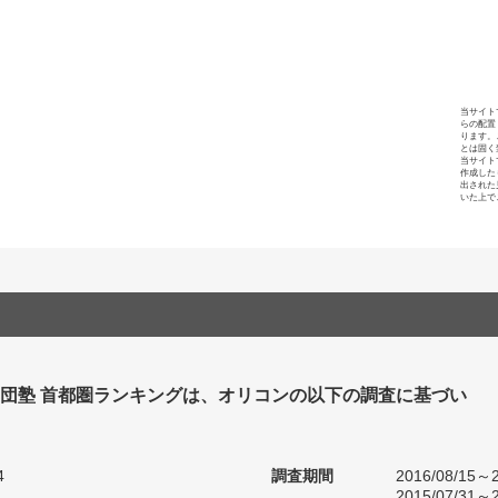
当サイト
らの配置
ります。
とは固く
当サイト
作成した
出された
いた上で
集団塾 首都圏ランキングは、オリコンの以下の調査に基づい
4
調査期間
2016/08/15～2
2015/07/31～2