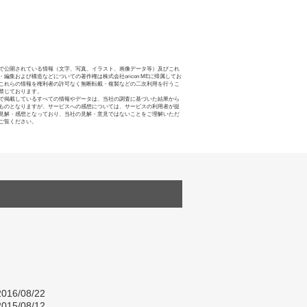
で公開されている情報（文字、写真、イラスト、画像データ等）及びこれ
・編集および構造などについての著作権は株式会社oricon MEに帰属してお
これらの情報を権利者の許可なく無断転載・複製などの二次利用を行うこ
禁じております。
で掲載しているすべての情報やデータは、当社の調査に基づいた結果から
ものとなりますが、サービスへの感想については、サービスの利用者が提
見解・感想となっており、当社の見解・意見ではないことをご理解いただ
ご覧ください。
016/08/22
015/08/12