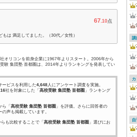
67
.10
点
どもは 満足してました。（30代／女性）
講
オリコンを前身企業に1967年よりスタート。2006年から
験 集団塾 首都圏は、2014年よりランキングを発表してい
カ
サービスを利用した
4,648
人にアンケート調査を実施。
116
社を対象にした「
高校受験 集団塾 首都圏
」ランキング
から「
高校受験 集団塾 首都圏
」を評価。さらに回答者の
ーの声も掲載しています。
自
からも比較することで「
高校受験 集団塾 首都圏
」選びにお