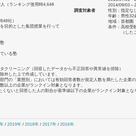
62人（ランキング使用時4,648
2014/09/03～2
調査対象者
性別：指定な
年齢：男性32
時48社）
地域：首都圏
を目的とした集団授業を行って
条件：高校受
（した
塾
ている塾
タクリーニング（回収したデータから不正回答や異常値を排除）
除外した上で作成しています。
部門の「業態別」においては有効回答者数が規定人数を満たした企業の
数以上の企業がランクイン対象となります。
薦めたくないと回答した人の割合が基準値以下の企業がランクイン対象とな
0年
/
2019年
/
2018年
/
2017年
/
2016年