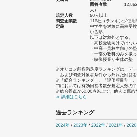
回答者数
12,8
人）
規定人数
50人以上
調査企業数
116社（ランキング使用
定義
中学生を対象に高校受験
いる塾。
以下は対象外とする。
・高校受験向けではない
・中高一貫校生向けの塾
・一部の教科のみを扱っ
・映像授業が主体の塾
※オリコン顧客満足度ランキングは、デー
および調査対象者条件から外れた回答を
※「総合ランキング」、「評価項目別」、
門においては有効回答者数が規定人数の半
※総合得点が60.00点以上で、他人に
≫ 詳細はこちら
過去ランキング
2024年
/
2023年
/
2022年
/
2021年
/
202