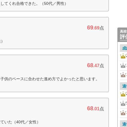
してくれ合格できた。（50代／男性）
69
.69
点
高校
評
性）
成
68
.47
点
、子供のペースに合わせた進め方でよかったと思います。
適
68
.01
点
ていた（40代／女性）
適