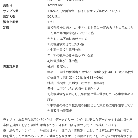
更新日
2023/11/01
サンプル数
1,024人（全国調査における総サンプル数27,612人）
規定人数
50人以上
調査企業数
17社
定義
高校受験を目的とし、中学生を対象に一定のカリキュラムに沿
った形で集団授業を行っている塾
ただし、以下は対象外とする
1)高校受験向けではない塾
2)中高一貫校生専門の塾
3)一部の教科のみを扱っている塾
4)映像授業が主体の塾
調査対象者
性別：指定なし
年齢：中学生の保護者：男性32～69歳 女性30～69歳／高校生
の保護者：男性35～69歳 女性33～69歳
地域：北関東（茨城県、栃木県、群馬県）
条件：以下どちらかの条件を満たす人
1)高校受験を目的とした集団塾に通年通学している中学生の保
護者
2)中学生の時に高校受験を目的とした集団塾に通年通学してい
た高校生の保護者
※オリコン顧客満足度ランキングは、データクリーニング（回収したデータから不正回答や異
常値を排除）および調査対象者条件から外れた回答を除外した上で作成しています。
※「総合ランキング」、「評価項目別」、部門の「業態別」においては有効回答者数が規定人
数を満たした企業のみランクイン対象となります。その他の部門においては有効回答者数が規