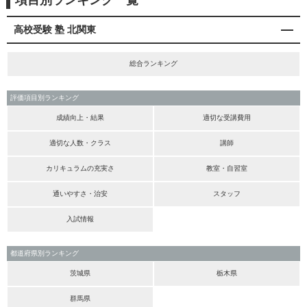
項目別ランキング一覧
高校受験 塾 北関東
総合ランキング
評価項目別ランキング
成績向上・結果
適切な受講費用
適切な人数・クラス
講師
カリキュラムの充実さ
教室・自習室
通いやすさ・治安
スタッフ
入試情報
都道府県別ランキング
茨城県
栃木県
群馬県