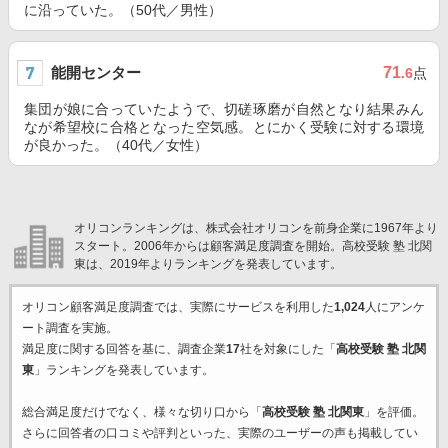
に沿っていた。（50代／男性）
能開センター
71
.6
点
集団が娘に合っていたようで、切磋琢磨が自然となり結果みん
なが希望校に合格となった空気感。とにかく受験に対する環境
が良かった。（40代／女性）
オリコンランキングは、株式会社オリコンを前身企業に1967年より
スタート。2006年からは顧客満足度調査を開始。高校受験 塾 北関
東は、2019年よりランキングを発表しています。
オリコン顧客満足度調査では、実際にサービスを利用した
1,024
人にアンケ
ート調査を実施。
満足度に関する回答を基に、調査企業
17
社を対象にした「
高校受験 塾 北関
東
」ランキングを発表しています。
総合満足度だけでなく、様々な切り口から「
高校受験 塾 北関東
」を評価。
さらに回答者の口コミや評判といった、実際のユーザーの声も掲載してい