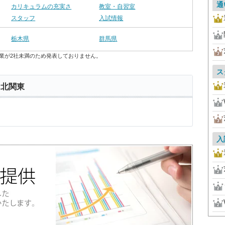
通
カリキュラムの充実さ
教室・自習室
スタッフ
入試情報
栃木県
群馬県
業が2社未満のため発表しておりません。
ス
 北関東
入