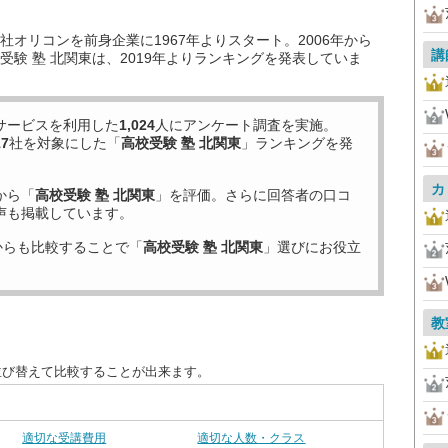
オリコンを前身企業に1967年よりスタート。2006年から
講
験 塾 北関東は、2019年よりランキングを発表していま
サービスを利用した
1,024
人にアンケート調査を実施。
17
社を対象にした「
高校受験 塾 北関東
」ランキングを発
カ
から「
高校受験 塾 北関東
」を評価。さらに回答者の口コ
声も掲載しています。
からも比較することで「
高校受験 塾 北関東
」選びにお役立
教
並び替えて比較することが出来ます。
適切な受講費用
適切な人数・クラス