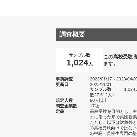
調査概要
サンプル数
この高校受験 
1,024
ます。
人
事前調査
2023/01/17～2023/04/0
更新日
2023/11/01
サンプル数
1,0
数27,612人）
規定人数
50人以上
調査企業数
17社
定義
高校受験を目的とし、中
ムに沿った形で集団授業
ただし、以下は対象外と
1)高校受験向けではな
2)中高一貫校生専門の塾