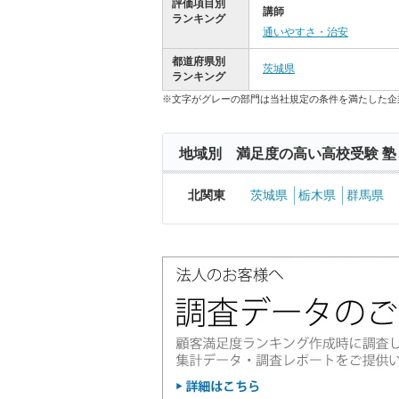
評価項目別
講師
ランキング
通いやすさ・治安
都道府県別
茨城県
ランキング
※文字がグレーの部門は当社規定の条件を満たした企
地域別 満足度の高い高校受験 塾
北関東
茨城県
栃木県
群馬県