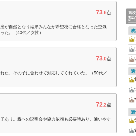
73
.6
点
高校
評
琢磨が自然となり結果みんなが希望校に合格となった空気
成
った。（40代／女性）
73
.0
点
適
れた。その子に合わせて対応してくれていた。（50代／
72
.2
点
適
様子あり。親への説明会や協力依頼も必要時あり、通いやす