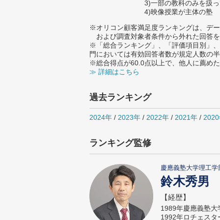
3)一部の教科のみを扱
4)映像授業が主体の塾
※オリコン顧客満足度ランキングは、デー
および調査対象者条件から外れた回答を
※「総合ランキング」、「評価項目別」、
門においては有効回答者数が規定人数の半
※総合得点が60.0点以上で、他人に薦
≫ 詳細はこちら
過去ランキング
2024年
/
2023年
/
2022年
/
2021年
/
202
ランキング監修
慶應義塾大学理工学
鈴木秀男
【経歴】
1989年慶應義塾
1992年ロチェス