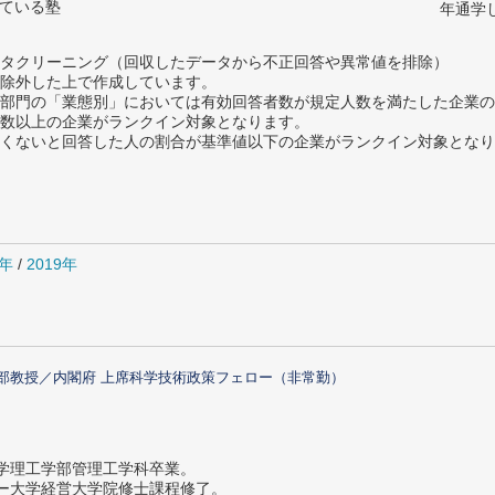
っている塾
年通学
タクリーニング（回収したデータから不正回答や異常値を排除）
除外した上で作成しています。
部門の「業態別」においては有効回答者数が規定人数を満たした企業の
数以上の企業がランクイン対象となります。
めたくないと回答した人の割合が基準値以下の企業がランクイン対象とな
0年
/
2019年
部教授／内閣府 上席科学技術政策フェロー（非常勤）
大学理工学部管理工学科卒業。
ター大学経営大学院修士課程修了。