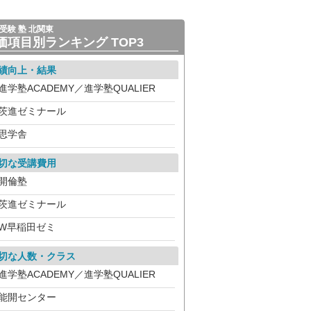
受験 塾 北関東
価項目別ランキング TOP3
績向上・結果
進学塾ACADEMY／進学塾QUALIER
茨進ゼミナール
思学舎
切な受講費用
開倫塾
茨進ゼミナール
W早稲田ゼミ
切な人数・クラス
進学塾ACADEMY／進学塾QUALIER
能開センター