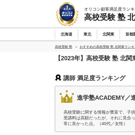
オリコン顧客満足度ランキ
高校受験 塾 
北海道
東北
北関東
首都
高校受験 塾
おすすめの高校受験 塾 北関東ラン
【2023年】高校受験 塾 北
講師 満足度ランキング
進学塾ACADEMY／進
高校受験に関する情報が豊富で、子
受講料は高額だったが、それに見合
常に良かった点。（40代／女性）