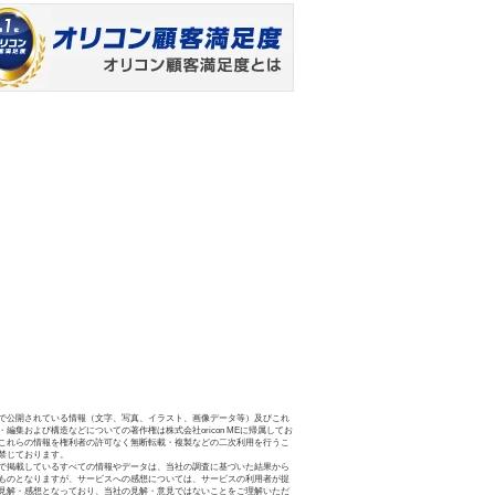
で公開されている情報（文字、写真、イラスト、画像データ等）及びこれ
・編集および構造などについての著作権は株式会社oricon MEに帰属してお
これらの情報を権利者の許可なく無断転載・複製などの二次利用を行うこ
禁じております。
で掲載しているすべての情報やデータは、当社の調査に基づいた結果から
ものとなりますが、サービスへの感想については、サービスの利用者が提
見解・感想となっており、当社の見解・意見ではないことをご理解いただ