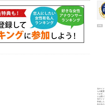
PR
当サイト
らの配置
ります。
とは固く
当サイト
作成した
出された