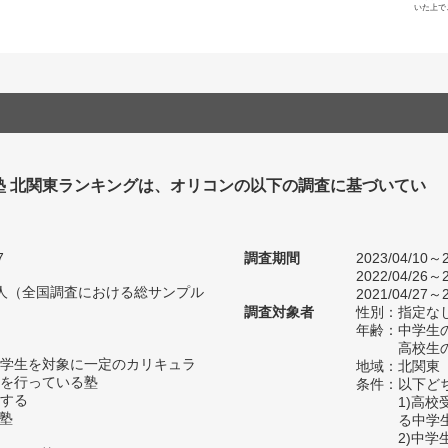
いた上で
塾 北関東ランキングは、オリコンの以下の調査に基づいてい
7
調査期間
2023/04/10～2
2022/04/26～2
24人（全国調査における総サンプル
2021/04/27～2
調査対象者
性別：指定な
年齢：中学生の
高校生の
学生を対象に一定のカリキュラ
地域：北関東
を行っている塾
条件：以下ど
する
1)高
い塾
る中学
2)中