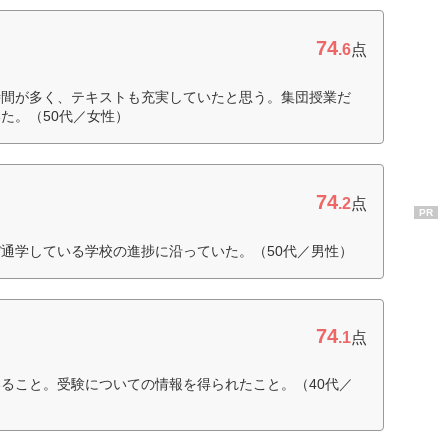
74
.6
点
時間が多く、テキストも充実していたと思う。集団授業だ
た。（50代／女性）
74
.2
点
PR
通学している学校の進捗に沿っていた。（50代／男性）
74
.1
点
ること。受験についての情報を得られたこと。（40代／