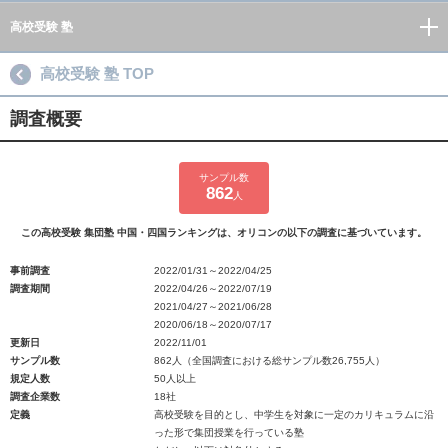
高校受験 塾
高校受験 塾 TOP
調査概要
サンプル数
862
人
この高校受験 集団塾 中国・四国ランキングは、オリコンの以下の調査に基づいています。
事前調査
2022/01/31～2022/04/25
調査期間
2022/04/26～2022/07/19
2021/04/27～2021/06/28
2020/06/18～2020/07/17
更新日
2022/11/01
サンプル数
862人（全国調査における総サンプル数26,755人）
規定人数
50人以上
調査企業数
18社
定義
高校受験を目的とし、中学生を対象に一定のカリキュラムに沿
った形で集団授業を行っている塾