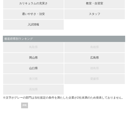
カリキュラムの充実さ
教室・自習室
通いやすさ・治安
スタッフ
入試情報
都道府県別ランキング
鳥取県
島根県
岡山県
広島県
山口県
徳島県
香川県
愛媛県
高知県
※文字がグレーの部門は当社規定の条件を満たした企業が2社未満のため発表しておりません。
PR