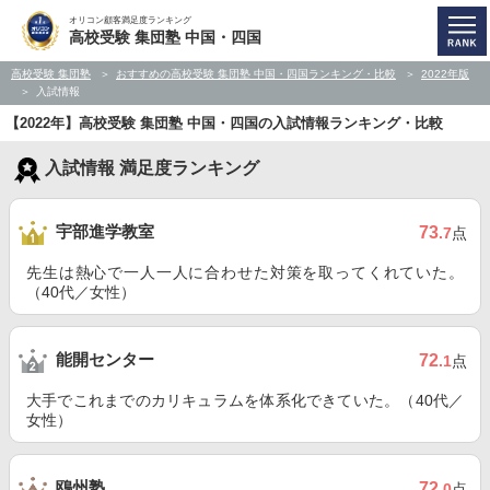
オリコン顧客満足度ランキング
高校受験 集団塾 中国・四国
高校受験 集団塾
おすすめの高校受験 集団塾 中国・四国ランキング・比較
2022年版
入試情報
【2022年】高校受験 集団塾 中国・四国の入試情報ランキング・比較
入試情報 満足度ランキング
宇部進学教室
73
.7
点
先生は熱心で一人一人に合わせた対策を取ってくれていた。
（40代／女性）
能開センター
72
.1
点
大手でこれまでのカリキュラムを体系化できていた。（40代／
女性）
鴎州塾
72
.0
点