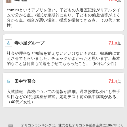
comiruというアプリを使い、子どもの入退室記録がリアルタイ
ムで分かる点。模試が定期的にあり、子どもの偏差値等がよく
分かる点。都合が悪い場合、授業を振替できる点。（30代／女
性）
寺小屋グループ
71
.8
点
社会や理科など知識を覚えないといけないものは、徹底的に覚
えさせてもらいました。チェックがよかったと思います。基本
的なことは何度も問題をさせてもらったこと。（50代／女性）
田中学習会
71
.4
点
入試情報、高校についての情報が詳細。通常授業以外にも苦手
科目などの特別講座が豊富。定期テスト前の集中講義がある。
（40代／女性）
オリコンランキングは、株式会社オリコンを前身企業に1967年より