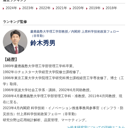
過去ランキング
2024年
2023年
2022年
2021年
2020年
2019年
2018年
ランキング監修
慶應義塾大学理工学部教授／内閣府 上席科学技術政策フェロー
（非常勤）
鈴木秀男
【経歴】
1989年慶應義塾大学理工学部管理工学科卒業。
1992年ロチェスター大学経営大学院修士課程修了。
1996年東京工業大学大学院理工学研究科博士課程経営工学専攻修了。博士（工
学）取得。
1996年筑波大学社会工学系・講師。2002年6月同助教授。
2008年4月慶應義塾大学理工学部管理工学科・准教授。2011年4月同教授、現
在に至る。
2023年4月内閣府 科学技術・イノベーション推進事務局参事官（インフラ・防
災担当）付上席科学技術政策フェロー（非常勤）
研究分野は応用統計解析、品質管理、マーケティング。
≫鈴木研究室についての詳細はこちら