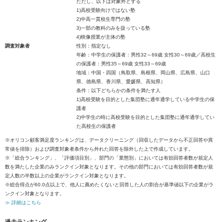
ただし、以下は対象外とする
1)高校受験向けではない塾
2)中高一貫校生専門の塾
3)一部の教科のみを扱っている塾
4)映像授業が主体の塾
調査対象者
性別：指定なし
年齢：中学生の保護者：男性32～69歳 女性30～69歳／高校生
の保護者：男性35～69歳 女性33～69歳
地域：中国・四国（鳥取県、島根県、岡山県、広島県、山口
県、徳島県、香川県、愛媛県、高知県）
条件：以下どちらかの条件を満たす人
1)高校受験を目的とした集団塾に通年通学している中学生の保
護者
2)中学生の時に高校受験を目的とした集団塾に通年通学してい
た高校生の保護者
※オリコン顧客満足度ランキングは、データクリーニング（回収したデータから不正回答や異
常値を排除）および調査対象者条件から外れた回答を除外した上で作成しています。
※「総合ランキング」、「評価項目別」、部門の「業態別」においては有効回答者数が規定人
数を満たした企業のみランクイン対象となります。その他の部門においては有効回答者数が規
定人数の半数以上の企業がランクイン対象となります。
※総合得点が60.0点以上で、他人に薦めたくないと回答した人の割合が基準値以下の企業がラ
ンクイン対象となります。
≫ 詳細はこちら