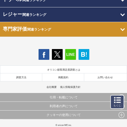
関連ランキング
レジャー
関連ランキング
専門家評価
関連ランキング
オリコン顧客満足度調査とは
調査方法
掲載規約
お問い合わせ
会社概要
個人情報保護方針
引用・転載について
もくじ
利用者の声について
当サイトで公開されている情報（文字、写真、イラスト、画像データ等）及びこれらの配置・
編集および構造などについての著作権は株式会社oricon MEに帰属しております。
クッキーの使用について
当サイトに掲載している内容はすべてサービスの利用者が提出された見解・感想です。
これらの情報を権利者の許可なく無断転載・複製などの二次利用を行うことは固く禁じており
弊社が内容について正確性を含め一切保証するものではありません。
ます。
このサイトでは Cookie を使用して、ユーザーに合わせたコンテンツや広告の表示、ソーシャル
© oricon ME inc.
弊社の見解・ 意見ではないことをご理解いただいた上でご覧ください。