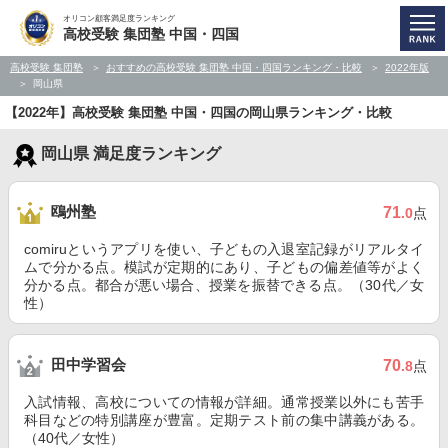
オリコン顧客満足度ランキング
高校受験 集団塾 中国・四国
高校受験 集団塾
おすすめの高校受験 集団塾 中国・四国ランキング・比較
2022年版
岡山県
【2022年】高校受験 集団塾 中国・四国の岡山県ランキング・比較
岡山県 満足度ランキング
鴎州塾
71
.0
点
comiruというアプリを使い、子どもの入退室記録がリアルタイ
ムで分かる点。模試が定期的にあり、子どもの偏差値等がよく
分かる点。都合が悪い場合、授業を振替できる点。（30代／女
性）
田中学習会
70
.8
点
入試情報、高校についての情報が詳細。通常授業以外にも苦手
科目などの特別講座が豊富。定期テスト前の集中講義がある。
（40代／女性）