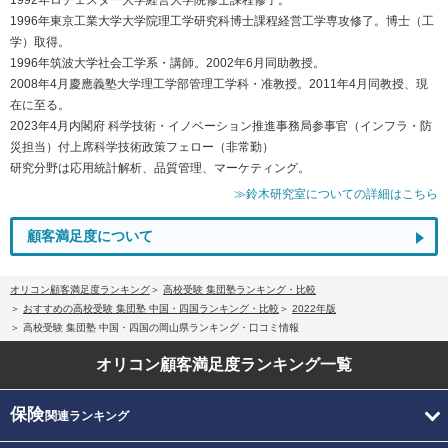
1996年東京工業大学大学院理工学研究科博士課程経営工学専攻修了。博士（工
学）取得。
1996年筑波大学社会工学系・講師。2002年6月同助教授。
2008年4月慶應義塾大学理工学部管理工学科・准教授。2011年4月同教授、現
在に至る。
2023年4月内閣府 科学技術・イノベーション推進事務局参事官（インフラ・防
災担当）付上席科学技術政策フェロー（非常勤）
研究分野は応用統計解析、品質管理、マーケティング。
≫鈴木研究室についての詳細はこちら
顧客満足度について
オリコン顧客満足度ランキング
高校受験 集団塾ランキング・比較
おすすめの高校受験 集団塾 中国・四国ランキング・比較
2022年版
高校受験 集団塾 中国・四国の岡山県ランキング・口コミ情報
オリコン顧客満足度
ランキング一覧
保険
関連ランキング