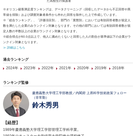
た高校生の保護者
※オリコン顧客満足度ランキングは、データクリーニング（回収したデータから不正回答や異
常値を排除）および調査対象者条件から外れた回答を除外した上で作成しています。
※「総合ランキング」、「評価項目別」、部門の「業態別」においては有効回答者数が規定人
数を満たした企業のみランクイン対象となります。その他の部門においては有効回答者数が規
定人数の半数以上の企業がランクイン対象となります。
※総合得点が60.0点以上で、他人に薦めたくないと回答した人の割合が基準値以下の企業がラ
ンクイン対象となります。
≫ 詳細はこちら
過去ランキング
2024年
2023年
2022年
2021年
2020年
2019年
2018年
ランキング監修
慶應義塾大学理工学部教授／内閣府 上席科学技術政策フェロー
（非常勤）
鈴木秀男
【経歴】
1989年慶應義塾大学理工学部管理工学科卒業。
1992年ロチェスター大学経営大学院修士課程修了。