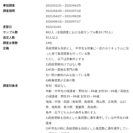
事前調査
2022/01/31～2022/04/25
調査期間
2022/04/26～2022/07/19
2021/04/27～2021/06/28
2020/06/18～2020/07/17
更新日
2022/11/01
サンプル数
862人（全国調査における総サンプル数26,755人）
規定人数
50人以上
調査企業数
18社
定義
高校受験を目的とし、中学生を対象に一定のカリキュラムに沿
った形で集団授業を行っている塾
ただし、以下は対象外とする
1)高校受験向けではない塾
2)中高一貫校生専門の塾
3)一部の教科のみを扱っている塾
4)映像授業が主体の塾
調査対象者
性別：指定なし
年齢：中学生の保護者：男性32～69歳 女性30～69歳／高校生
の保護者：男性35～69歳 女性33～69歳
地域：中国・四国（鳥取県、島根県、岡山県、広島県、山口
県、徳島県、香川県、愛媛県、高知県）
条件：以下どちらかの条件を満たす人
1)高校受験を目的とした集団塾に通年通学している中学生の保
護者
2)中学生の時に高校受験を目的とした集団塾に通年通学してい