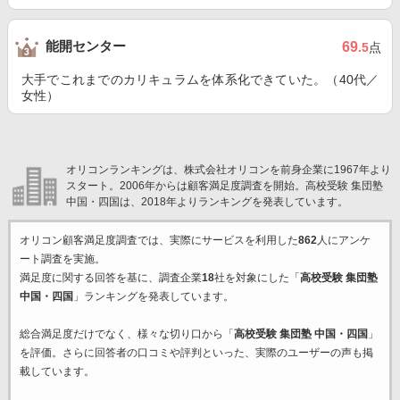
能開センター
69
.5
点
大手でこれまでのカリキュラムを体系化できていた。（40代／
女性）
オリコンランキングは、株式会社オリコンを前身企業に1967年より
スタート。2006年からは顧客満足度調査を開始。高校受験 集団塾
中国・四国は、2018年よりランキングを発表しています。
オリコン顧客満足度調査では、実際にサービスを利用した
862
人にアンケ
ート調査を実施。
満足度に関する回答を基に、調査企業
18
社を対象にした「
高校受験 集団塾
中国・四国
」ランキングを発表しています。
総合満足度だけでなく、様々な切り口から「
高校受験 集団塾 中国・四国
」
を評価。さらに回答者の口コミや評判といった、実際のユーザーの声も掲
載しています。