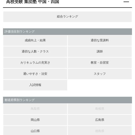
高校受験 集団塾 中国・四国
総合ランキング
評価項目別ランキング
成績向上・結果
適切な受講料
適切な人数・クラス
講師
カリキュラムの充実さ
教室・自習室
通いやすさ・治安
スタッフ
入試情報
都道府県別ランキング
鳥取県
島根県
岡山県
広島県
山口県
徳島県