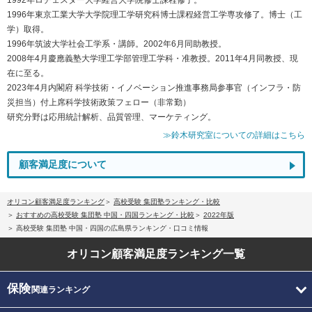
1996年東京工業大学大学院理工学研究科博士課程経営工学専攻修了。博士（工
学）取得。
1996年筑波大学社会工学系・講師。2002年6月同助教授。
2008年4月慶應義塾大学理工学部管理工学科・准教授。2011年4月同教授、現
在に至る。
2023年4月内閣府 科学技術・イノベーション推進事務局参事官（インフラ・防
災担当）付上席科学技術政策フェロー（非常勤）
研究分野は応用統計解析、品質管理、マーケティング。
≫鈴木研究室についての詳細はこちら
顧客満足度について
オリコン顧客満足度ランキング
高校受験 集団塾ランキング・比較
おすすめの高校受験 集団塾 中国・四国ランキング・比較
2022年版
高校受験 集団塾 中国・四国の広島県ランキング・口コミ情報
オリコン顧客満足度
ランキング一覧
保険
関連ランキング