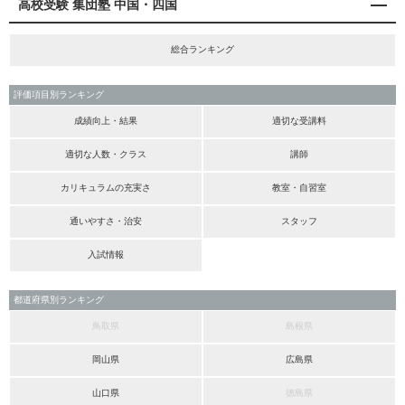
高校受験 集団塾 中国・四国
総合ランキング
評価項目別ランキング
成績向上・結果
適切な受講料
適切な人数・クラス
講師
カリキュラムの充実さ
教室・自習室
通いやすさ・治安
スタッフ
入試情報
都道府県別ランキング
鳥取県
島根県
岡山県
広島県
山口県
徳島県