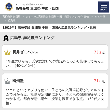
オリコン顧客満足度ランキング
高校受験 集団塾 中国・四国
高校受験 集団塾
おすすめの高校受験 集団塾 中国・四国ランキング・比較
2022年版
広島県
【2022年】高校受験 集団塾 中国・四国の広島県ランキング・比較
広島県 満足度ランキング
長井ゼミハンス
73
.2
点
1年生の頃から、受験に対しての意識をしっかり指導してもらえ
た。（40代／女性）
鴎州塾
71
.8
点
comiruというアプリを使い、子どもの入退室記録がリアルタイ
ムで分かる点。模試が定期的にあり、子どもの偏差値等がよく
分かる点。都合が悪い場合、授業を振替できる点。（30代／女
性）