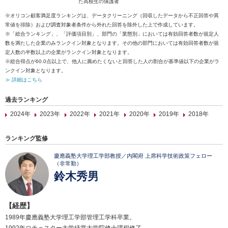
た高校生の保護者
※オリコン顧客満足度ランキングは、データクリーニング（回収したデータから不正回答や異
常値を排除）および調査対象者条件から外れた回答を除外した上で作成しています。
※「総合ランキング」、「評価項目別」、部門の「業態別」においては有効回答者数が規定人
数を満たした企業のみランクイン対象となります。その他の部門においては有効回答者数が規
定人数の半数以上の企業がランクイン対象となります。
※総合得点が60.0点以上で、他人に薦めたくないと回答した人の割合が基準値以下の企業がラ
ンクイン対象となります。
≫ 詳細はこちら
過去ランキング
2024年
2023年
2022年
2021年
2020年
2019年
2018年
ランキング監修
慶應義塾大学理工学部教授／内閣府 上席科学技術政策フェロー
（非常勤）
鈴木秀男
【経歴】
1989年慶應義塾大学理工学部管理工学科卒業。
1992年ロチェスター大学経営大学院修士課程修了。