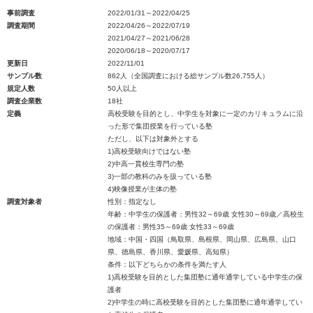
事前調査
2022/01/31～2022/04/25
調査期間
2022/04/26～2022/07/19
2021/04/27～2021/06/28
2020/06/18～2020/07/17
更新日
2022/11/01
サンプル数
862人（全国調査における総サンプル数26,755人）
規定人数
50人以上
調査企業数
18社
定義
高校受験を目的とし、中学生を対象に一定のカリキュラムに沿
った形で集団授業を行っている塾
ただし、以下は対象外とする
1)高校受験向けではない塾
2)中高一貫校生専門の塾
3)一部の教科のみを扱っている塾
4)映像授業が主体の塾
調査対象者
性別：指定なし
年齢：中学生の保護者：男性32～69歳 女性30～69歳／高校生
の保護者：男性35～69歳 女性33～69歳
地域：中国・四国（鳥取県、島根県、岡山県、広島県、山口
県、徳島県、香川県、愛媛県、高知県）
条件：以下どちらかの条件を満たす人
1)高校受験を目的とした集団塾に通年通学している中学生の保
護者
2)中学生の時に高校受験を目的とした集団塾に通年通学してい