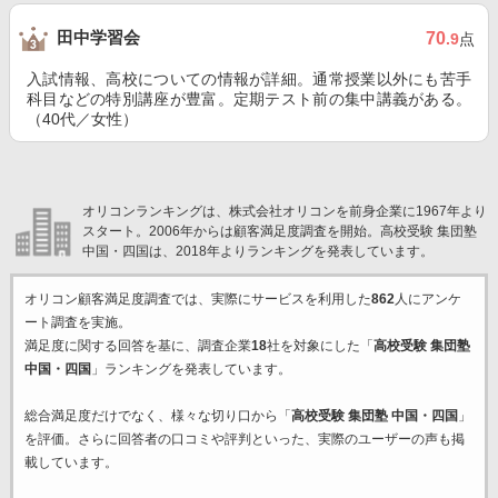
田中学習会
70
.9
点
入試情報、高校についての情報が詳細。通常授業以外にも苦手
科目などの特別講座が豊富。定期テスト前の集中講義がある。
（40代／女性）
オリコンランキングは、株式会社オリコンを前身企業に1967年より
スタート。2006年からは顧客満足度調査を開始。高校受験 集団塾
中国・四国は、2018年よりランキングを発表しています。
オリコン顧客満足度調査では、実際にサービスを利用した
862
人にアンケ
ート調査を実施。
満足度に関する回答を基に、調査企業
18
社を対象にした「
高校受験 集団塾
中国・四国
」ランキングを発表しています。
総合満足度だけでなく、様々な切り口から「
高校受験 集団塾 中国・四国
」
を評価。さらに回答者の口コミや評判といった、実際のユーザーの声も掲
載しています。