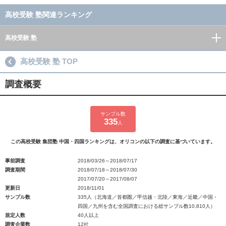
高校受験 塾関連ランキング
高校受験 塾
高校受験 塾 TOP
調査概要
サンプル数
335
人
この高校受験 集団塾 中国・四国ランキングは、オリコンの以下の調査に基づいています。
事前調査
2018/03/26～2018/07/17
調査期間
2018/07/18～2018/07/30
2017/07/20～2017/08/07
更新日
2018/11/01
サンプル数
335人（北海道／首都圏／甲信越・北陸／東海／近畿／中国・
四国／九州を含む全国調査における総サンプル数10,810人）
規定人数
40人以上
調査企業数
12社