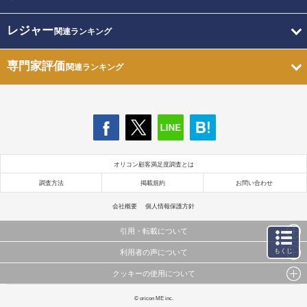
レジャー
関連ランキング
専門家評価
関連ランキング
オリコン顧客満足度調査とは
調査方法
掲載規約
お問い合わせ
会社概要
個人情報保護方針
引用・転載について
もくじ
利用者の声について
当サイトで公開されている情報（文字、写真、イラスト、画像データ等）及びこれらの配置・
編集および構造などについての著作権は株式会社oricon MEに帰属しております。
クッキーの使用について
当サイトに掲載している内容はすべてサービスの利用者が提出された見解・感想です。
これらの情報を権利者の許可なく無断転載・複製などの二次利用を行うことは固く禁じており
弊社が内容について正確性を含め一切保証するものではありません。
ます。
このサイトでは Cookie を使用して、ユーザーに合わせたコンテンツや広告の表示、ソーシャル
© oricon ME inc.
弊社の見解・ 意見ではないことをご理解いただいた上でご覧ください。