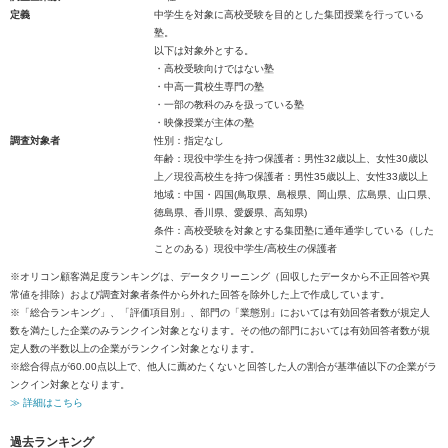
定義
中学生を対象に高校受験を目的とした集団授業を行っている
塾。
以下は対象外とする。
・高校受験向けではない塾
・中高一貫校生専門の塾
・一部の教科のみを扱っている塾
・映像授業が主体の塾
調査対象者
性別：指定なし
年齢：現役中学生を持つ保護者：男性32歳以上、女性30歳以
上／現役高校生を持つ保護者：男性35歳以上、女性33歳以上
地域：中国・四国(鳥取県、島根県、岡山県、広島県、山口県、
徳島県、香川県、愛媛県、高知県)
条件：高校受験を対象とする集団塾に通年通学している（した
ことのある）現役中学生/高校生の保護者
※オリコン顧客満足度ランキングは、データクリーニング（回収したデータから不正回答や異
常値を排除）および調査対象者条件から外れた回答を除外した上で作成しています。
※「総合ランキング」、「評価項目別」、部門の「業態別」においては有効回答者数が規定人
数を満たした企業のみランクイン対象となります。その他の部門においては有効回答者数が規
定人数の半数以上の企業がランクイン対象となります。
※総合得点が60.00点以上で、他人に薦めたくないと回答した人の割合が基準値以下の企業がラ
ンクイン対象となります。
≫ 詳細はこちら
過去ランキング