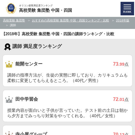
オリコン顧客満足度ランキング
高校受験 集団塾 中国・四国
高校受験 集団塾
おすすめの高校受験 集団塾 中国・四国ランキング・比較
2018年版
講師
【2018年】高校受験 集団塾 中国・四国の講師ランキング・比較
講師 満足度ランキング
能開センター
73
.99
点
講師の指導方法が、生徒の実態に即しており、カリキュラムも
柔軟に変更してもらえるところ。（40代／男性）
田中学習会
72
.01
点
授業内容が面白いと子供が言っていた。テスト前の土日は朝か
ら夕方までみっちり対策をやってくれる。（40代／女性）
寺小屋グループ
70
.12
点