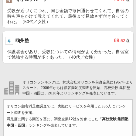
受験が近づくにつれ、同じ金額で毎日通わせてくれて、自習の
時も声をかけて教えてくれて、最後まで見放さず付き合ってく
れた。（50代／女性）
鴎州塾
69
.52
点
保護者会があり、受験についての情報がよく分かった。自習室
で勉強する時間が多くあった。（40代／女性）
オリコンランキングは、株式会社オリコンを前身企業に1967年より
スタート。2006年からは顧客満足度調査を開始。高校受験 集団塾
中国・四国は、2018年よりランキングを発表しています。
オリコン顧客満足度調査では、実際にサービスを利用した
335
人にアンケ
ート調査を実施。
満足度に関する回答を基に、調査企業
12
社を対象にした「
高校受験 集団塾
中国・四国
」ランキングを発表しています。