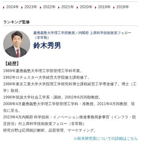
2024年
2023年
2022年
2021年
2020年
2019年
2018年
ランキング監修
慶應義塾大学理工学部教授／内閣府 上席科学技術政策フェロー
（非常勤）
鈴木秀男
【経歴】
1989年慶應義塾大学理工学部管理工学科卒業。
1992年ロチェスター大学経営大学院修士課程修了。
1996年東京工業大学大学院理工学研究科博士課程経営工学専攻修了。博士（工
学）取得。
1996年筑波大学社会工学系・講師。2002年6月同助教授。
2008年4月慶應義塾大学理工学部管理工学科・准教授。2011年4月同教授、現
在に至る。
2023年4月内閣府 科学技術・イノベーション推進事務局参事官（インフラ・防
災担当）付上席科学技術政策フェロー（非常勤）
研究分野は応用統計解析、品質管理、マーケティング。
≫鈴木研究室についての詳細はこちら