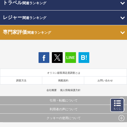
トラベル
関連ランキング
レジャー
関連ランキング
専門家評価
関連ランキング
オリコン顧客満足度調査とは
調査方法
掲載規約
お問い合わせ
会社概要
個人情報保護方針
引用・転載について
もくじ
利用者の声について
当サイトで公開されている情報（文字、写真、イラスト、画像データ等）及びこれらの配置・
編集および構造などについての著作権は株式会社oricon MEに帰属しております。
クッキーの使用について
当サイトに掲載している内容はすべてサービスの利用者が提出された見解・感想です。
これらの情報を権利者の許可なく無断転載・複製などの二次利用を行うことは固く禁じており
弊社が内容について正確性を含め一切保証するものではありません。
ます。