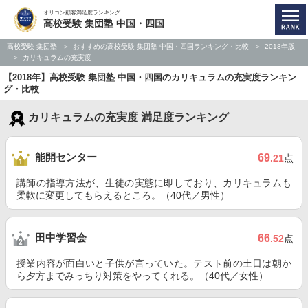
オリコン顧客満足度ランキング
高校受験 集団塾 中国・四国
高校受験 集団塾
おすすめの高校受験 集団塾 中国・四国ランキング・比較
2018年版
カリキュラムの充実度
【2018年】高校受験 集団塾 中国・四国のカリキュラムの充実度ランキン
グ・比較
カリキュラムの充実度 満足度ランキング
能開センター
69
.21
点
講師の指導方法が、生徒の実態に即しており、カリキュラムも
柔軟に変更してもらえるところ。（40代／男性）
田中学習会
66
.52
点
授業内容が面白いと子供が言っていた。テスト前の土日は朝か
ら夕方までみっちり対策をやってくれる。（40代／女性）