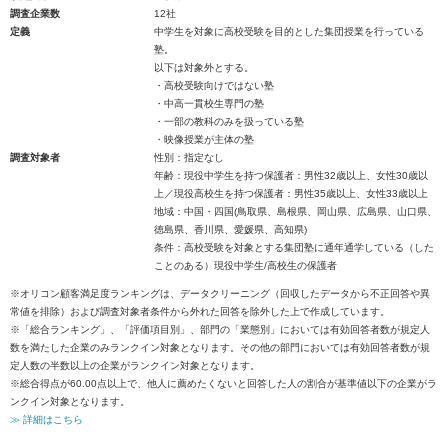
調査企業数
12社
定義
中学生を対象に高校受験を目的とした集団授業を行っている
塾。
以下は対象外とする。
・高校受験向けではない塾
・中高一貫校生専門の塾
・一部の教科のみを扱っている塾
・映像授業が主体の塾
調査対象者
性別：指定なし
年齢：現役中学生を持つ保護者：男性32歳以上、女性30歳以
上／現役高校生を持つ保護者：男性35歳以上、女性33歳以上
地域：中国・四国(鳥取県、島根県、岡山県、広島県、山口県、
徳島県、香川県、愛媛県、高知県)
条件：高校受験を対象とする集団塾に通年通学している（した
ことのある）現役中学生/高校生の保護者
※オリコン顧客満足度ランキングは、データクリーニング（回収したデータから不正回答や異
常値を排除）および調査対象者条件から外れた回答を除外した上で作成しています。
※「総合ランキング」、「評価項目別」、部門の「業態別」においては有効回答者数が規定人
数を満たした企業のみランクイン対象となります。その他の部門においては有効回答者数が規
定人数の半数以上の企業がランクイン対象となります。
※総合得点が60.00点以上で、他人に薦めたくないと回答した人の割合が基準値以下の企業がラ
ンクイン対象となります。
≫ 詳細はこちら