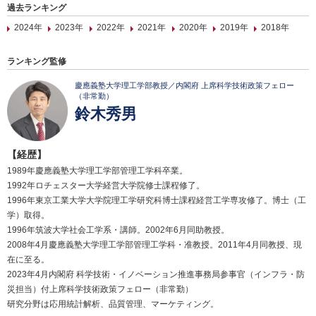
過去ランキング
2024年
2023年
2022年
2021年
2020年
2019年
2018年
ランキング監修
慶應義塾大学理工学部教授／内閣府 上席科学技術政策フェロー
（非常勤）
鈴木秀男
【経歴】
1989年慶應義塾大学理工学部管理工学科卒業。
1992年ロチェスター大学経営大学院修士課程修了。
1996年東京工業大学大学院理工学研究科博士課程経営工学専攻修了。博士（工
学）取得。
1996年筑波大学社会工学系・講師。2002年6月同助教授。
2008年4月慶應義塾大学理工学部管理工学科・准教授。2011年4月同教授、現
在に至る。
2023年4月内閣府 科学技術・イノベーション推進事務局参事官（インフラ・防
災担当）付上席科学技術政策フェロー（非常勤）
研究分野は応用統計解析、品質管理、マーケティング。