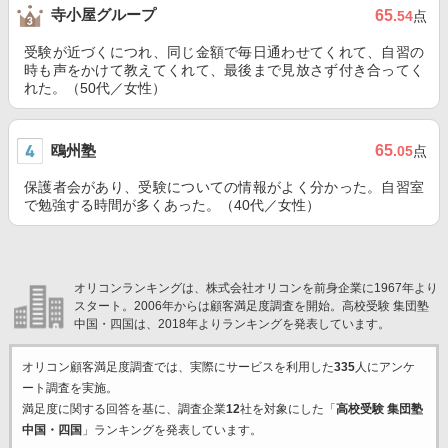
寺小屋グループ
65
.54
点
受験が近づくにつれ、同じ金額で毎日通わせてくれて、自習の
時も声をかけて教えてくれて、最後まで見放さず付き合ってく
れた。（50代／女性）
鴎州塾
65
.05
点
保護者会があり、受験についての情報がよく分かった。自習室
で勉強する時間が多くあった。（40代／女性）
オリコンランキングは、株式会社オリコンを前身企業に1967年より
スタート。2006年からは顧客満足度調査を開始。高校受験 集団塾
中国・四国は、2018年よりランキングを発表しています。
オリコン顧客満足度調査では、実際にサービスを利用した
335
人にアンケ
ート調査を実施。
満足度に関する回答を基に、調査企業
12
社を対象にした「
高校受験 集団塾
中国・四国
」ランキングを発表しています。