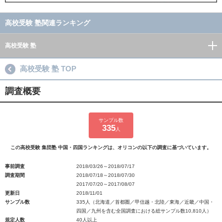
高校受験 塾関連ランキング
高校受験 塾
高校受験 塾 TOP
調査概要
サンプル数
335
人
この高校受験 集団塾 中国・四国ランキングは、オリコンの以下の調査に基づいています。
事前調査
2018/03/26～2018/07/17
調査期間
2018/07/18～2018/07/30
2017/07/20～2017/08/07
更新日
2018/11/01
サンプル数
335人（北海道／首都圏／甲信越・北陸／東海／近畿／中国・
四国／九州を含む全国調査における総サンプル数10,810人）
規定人数
40人以上