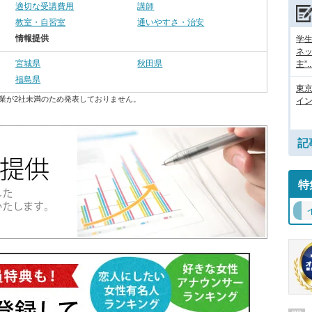
適切な受講費用
講師
教室・自習室
通いやすさ・治安
情報提供
学
ネッ
宮城県
秋田県
主”..
福島県
東
業が2社未満のため発表しておりません。
イン
記
特