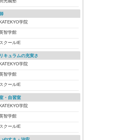
明光義塾
師
KATEKYO学院
英智学館
スクールIE
リキュラムの充実さ
KATEKYO学院
英智学館
スクールIE
室・自習室
KATEKYO学院
英智学館
スクールIE
いやすさ・治安