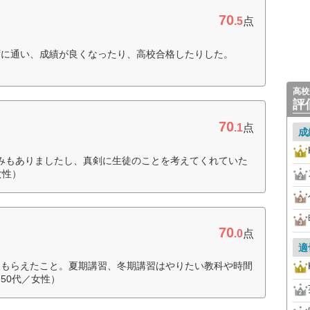
70
.5
点
ずに通い、成績が良くなったり、高校合格したりした。
高校
評
70
.1
点
成
みもありましたし、真剣に生徒のことを考えてくれていた
女性）
70
.0
点
適
てもらえたこと。夏期講習、冬期講習はやりたい教科や時間
50代／女性）