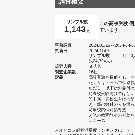
調査概要
サンプル数
この高校受験 
1,143
ています。
人
事前調査
2024/01/15～2024/04/0
更新日
2024/11/01
サンプル数
1,1
数24,304人）
規定人数
50人以上
調査企業数
26社
定義
高校受験を目的とし、中
たカリキュラムで個別指
ただし、以下は対象外と
1)高校受験向けではな
2)中高一貫校生向けの塾
3)一部の教科のみを扱
4)学校内個別指導塾
5)他の教育教材の補助
いコース
※オリコン顧客満足度ランキングは、デー