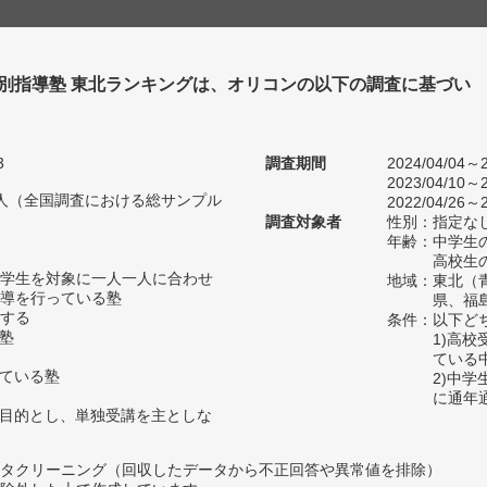
個別指導塾 東北ランキングは、オリコンの以下の調査に基づい
3
調査期間
2024/04/04～2
2023/04/10～2
43人（全国調査における総サンプル
2022/04/26～2
調査対象者
性別：指定な
年齢：中学生の
高校生の
学生を対象に一人一人に合わせ
地域：東北（
導を行っている塾
県、福
する
条件：以下ど
い塾
1)高
ている
っている塾
2)中
に通年
を目的とし、単独受講を主としな
タクリーニング（回収したデータから不正回答や異常値を排除）