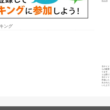
PR
キング
当サイト
らの配置
ります。
とは固く
当サイト
作成した
出された
いた上で