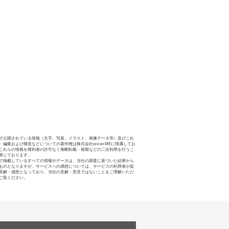
で公開されている情報（文字、写真、イラスト、画像データ等）及びこれ
・編集および構造などについての著作権は株式会社oricon MEに帰属してお
これらの情報を権利者の許可なく無断転載・複製などの二次利用を行うこ
禁じております。
で掲載しているすべての情報やデータは、当社の調査に基づいた結果から
ものとなりますが、サービスへの感想については、サービスの利用者が提
見解・感想となっており、当社の見解・意見ではないことをご理解いただ
ご覧ください。