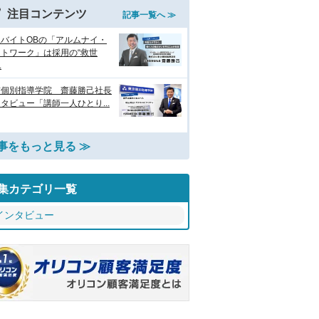
注目コンテンツ
記事一覧へ ≫
生バイトOBの「アルムナイ・
トワーク」は採用の“救世
.
京個別指導学院 齋藤勝己社長
タビュー「講師一人ひとり...
事をもっと見る ≫
集カテゴリ一覧
インタビュー