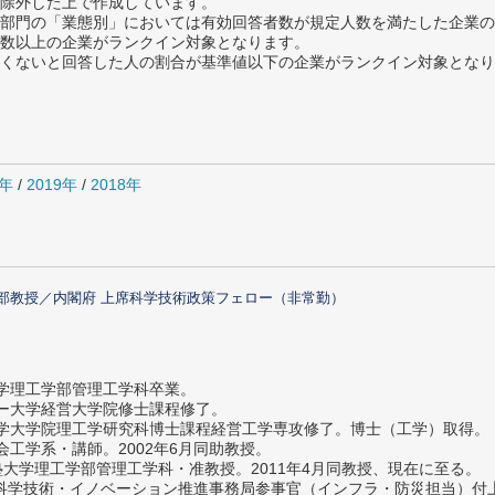
除外した上で作成しています。
部門の「業態別」においては有効回答者数が規定人数を満たした企業の
数以上の企業がランクイン対象となります。
めたくないと回答した人の割合が基準値以下の企業がランクイン対象とな
0年
/
2019年
/
2018年
部教授／内閣府 上席科学技術政策フェロー（非常勤）
大学理工学部管理工学科卒業。
ター大学経営大学院修士課程修了。
大学大学院理工学研究科博士課程経営工学専攻修了。博士（工学）取得。
社会工学系・講師。2002年6月同助教授。
義塾大学理工学部管理工学科・准教授。2011年4月同教授、現在に至る。
府 科学技術・イノベーション推進事務局参事官（インフラ・防災担当）