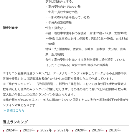
以下は対象外とする。
・高校受験向けではない塾
・中高一貫校生向けの塾
・一部の教科のみを扱っている塾
・学校内個別指導塾
調査対象者
性別：指定なし
年齢：現役中学生を持つ保護者：男性32歳～69歳、女性30歳
～69歳 現役高校生を持つ保護者：男性35歳～69歳、女性33歳
～69歳
地域：九州(福岡県、佐賀県、長崎県、熊本県、大分県、宮崎
県、鹿児島県)
条件：高校受験を対象とする個別指導塾に通年通学している
（したことのある）現役中学生/高校生の保護者
※オリコン顧客満足度ランキングは、データクリーニング（回収したデータから不正回答や異
常値を排除）および調査対象者条件から外れた回答を除外した上で作成しています。
※「総合ランキング」、「評価項目別」、部門の「業態別」においては有効回答者数が規定人
数を満たした企業のみランクイン対象となります。その他の部門においては有効回答者数が規
定人数の半数以上の企業がランクイン対象となります。
※総合得点が60.00点以上で、他人に薦めたくないと回答した人の割合が基準値以下の企業がラ
ンクイン対象となります。
≫ 詳細はこちら
過去ランキング
2024年
2023年
2022年
2021年
2020年
2019年
2018年