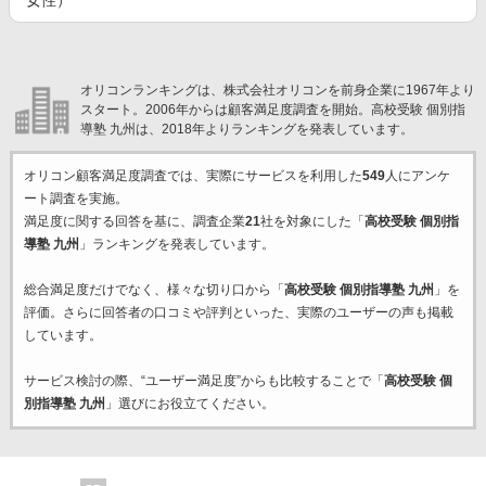
女性）
オリコンランキングは、株式会社オリコンを前身企業に1967年より
スタート。2006年からは顧客満足度調査を開始。高校受験 個別指
導塾 九州は、2018年よりランキングを発表しています。
オリコン顧客満足度調査では、実際にサービスを利用した
549
人にアンケ
ート調査を実施。
満足度に関する回答を基に、調査企業
21
社を対象にした「
高校受験 個別指
導塾 九州
」ランキングを発表しています。
総合満足度だけでなく、様々な切り口から「
高校受験 個別指導塾 九州
」を
評価。さらに回答者の口コミや評判といった、実際のユーザーの声も掲載
しています。
サービス検討の際、“ユーザー満足度”からも比較することで「
高校受験 個
別指導塾 九州
」選びにお役立てください。