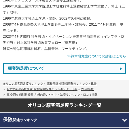
1992年ロチェスター大学経営大学院修士課程修了。
1996年東京工業大学大学院理工学研究科博士課程経営工学専攻修了。博士（工
学）取得。
1996年筑波大学社会工学系・講師。2002年6月同助教授。
2008年4月慶應義塾大学理工学部管理工学科・准教授。2011年4月同教授、現
在に至る。
2023年4月内閣府 科学技術・イノベーション推進事務局参事官（インフラ・防
災担当）付上席科学技術政策フェロー（非常勤）
研究分野は応用統計解析、品質管理、マーケティング。
≫鈴木研究室についての詳細はこちら
顧客満足度について
オリコン顧客満足度ランキング
高校受験 個別指導塾ランキング・比較
おすすめの高校受験 個別指導塾 九州ランキング・比較
2020年版
高校受験 個別指導塾 九州の通いやすさ・治安ランキング・口コミ情報
オリコン顧客満足度
ランキング一覧
保険
関連ランキング