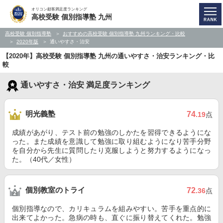
オリコン顧客満足度ランキング
高校受験 個別指導塾 九州
高校受験 個別指導塾
おすすめの高校受験 個別指導塾 九州ランキング・比較
2020年版
通いやすさ・治安
【2020年】高校受験 個別指導塾 九州の通いやすさ・治安ランキング・比
較
通いやすさ・治安 満足度ランキング
明光義塾
74
.19
点
成績があがり、テスト前の勉強のしかたを習得できるようにな
った。また成績を意識して勉強に取り組むようになり苦手分野
を自分から先生に質問したり克服しようと努力するようになっ
た。（40代／女性）
個別教室のトライ
72
.36
点
個別指導なので、カリキュラムを組みやすい。苦手を重点的に
出来てよかった。急病の時も、直ぐに振り替えてくれた。勉強