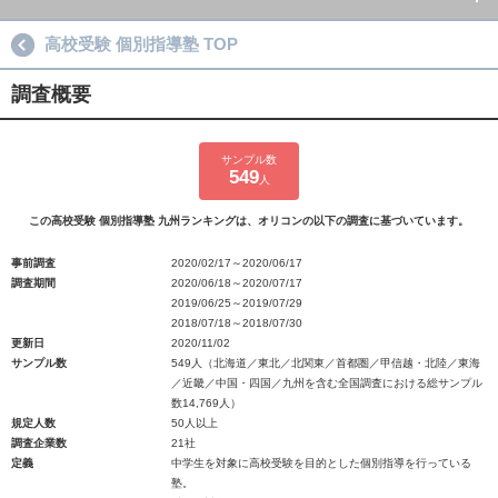
高校受験 個別指導塾 TOP
調査概要
サンプル数
549
人
この高校受験 個別指導塾 九州ランキングは、オリコンの以下の調査に基づいています。
事前調査
2020/02/17～2020/06/17
調査期間
2020/06/18～2020/07/17
2019/06/25～2019/07/29
2018/07/18～2018/07/30
更新日
2020/11/02
サンプル数
549人（北海道／東北／北関東／首都圏／甲信越・北陸／東海
／近畿／中国・四国／九州を含む全国調査における総サンプル
数14,769人）
規定人数
50人以上
調査企業数
21社
定義
中学生を対象に高校受験を目的とした個別指導を行っている
塾。