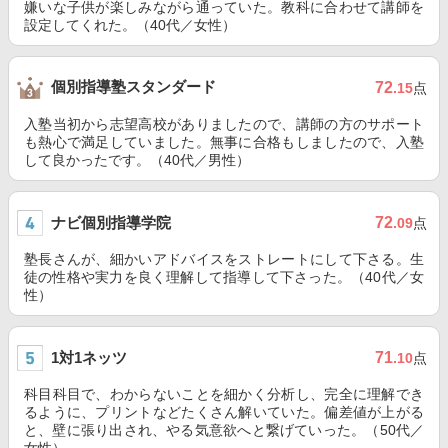
嫌いな子供が楽しみながら通っていた。教科に合わせて講師を
設定してくれた。（40代／女性）
個別指導塾スタンダード
72
.15
点
入塾当初から志望高校がありましたので、講師の方のサポート
も熱心で満足していました。無事に合格もしましたので、入塾
して良かったです。（40代／男性）
ナビ個別指導学院
72
.09
点
塾長さんが、細かいアドバイスをストレートにして下さる。生
徒の性格や実力を良く理解して指導して下さった。（40代／女
性）
1対1ネッツ
71
.10
点
科目科目で、わからないことを細かく分析し、完全に理解でき
るように、プリントなどたくさん解いていた。偏差値が上がる
と、壁に張り出され、やる気意欲へと繋げていった。（50代／