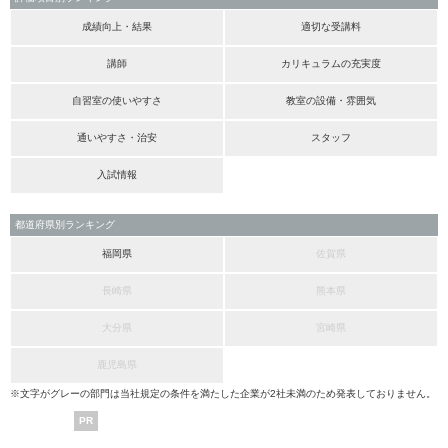
成績向上・結果
適切な受講料
講師
カリキュラムの充実度
自習室の使いやすさ
教室の設備・雰囲気
通いやすさ・治安
スタッフ
入試情報
都道府県別ランキング
福岡県
佐賀県
長崎県
熊本県
大分県
宮崎県
鹿児島県
※文字がグレーの部門は当社規定の条件を満たした企業が2社未満のため発表しておりません。
PR