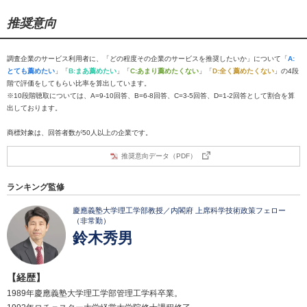
推奨意向
調査企業のサービス利用者に、「どの程度その企業のサービスを推奨したいか」について「
A:
とても薦めたい
」「
B:まあ薦めたい
」「
C:あまり薦めたくない
」「
D:全く薦めたくない
」の4段
階で評価をしてもらい比率を算出しています。
※10段階聴取については、A=9-10回答、B=6-8回答、C=3-5回答、D=1-2回答として割合を算
出しております。
商標対象は、回答者数が50人以上の企業です。
推奨意向データ（PDF）
ランキング監修
慶應義塾大学理工学部教授／内閣府 上席科学技術政策フェロー
（非常勤）
鈴木秀男
【経歴】
1989年慶應義塾大学理工学部管理工学科卒業。