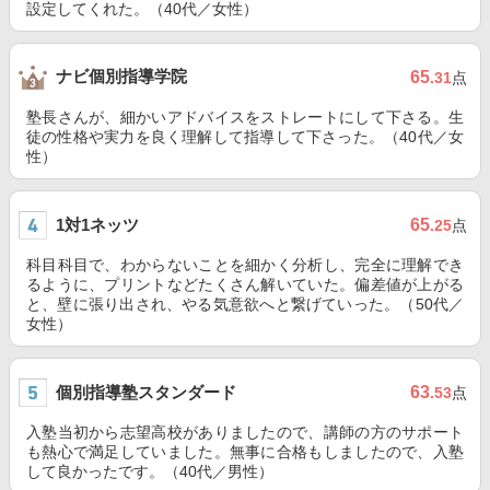
設定してくれた。（40代／女性）
ナビ個別指導学院
65
.31
点
塾長さんが、細かいアドバイスをストレートにして下さる。生
徒の性格や実力を良く理解して指導して下さった。（40代／女
性）
1対1ネッツ
65
.25
点
科目科目で、わからないことを細かく分析し、完全に理解でき
るように、プリントなどたくさん解いていた。偏差値が上がる
と、壁に張り出され、やる気意欲へと繋げていった。（50代／
女性）
個別指導塾スタンダード
63
.53
点
入塾当初から志望高校がありましたので、講師の方のサポート
も熱心で満足していました。無事に合格もしましたので、入塾
して良かったです。（40代／男性）