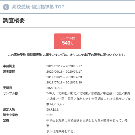
高校受験 個別指導塾 TOP
調査概要
サンプル数
549
人
この高校受験 個別指導塾 九州ランキングは、オリコンの以下の調査に基づいています。
事前調査
2020/02/17～2020/06/17
調査期間
2020/06/18～2020/07/17
2019/06/25～2019/07/29
2018/07/18～2018/07/30
更新日
2020/11/02
サンプル数
549人（北海道／東北／北関東／首都圏／甲信越・北陸／東海
／近畿／中国・四国／九州を含む全国調査における総サンプル
数14,769人）
規定人数
50人以上
調査企業数
21社
定義
中学生を対象に高校受験を目的とした個別指導を行っている
塾。
以下は対象外とする。