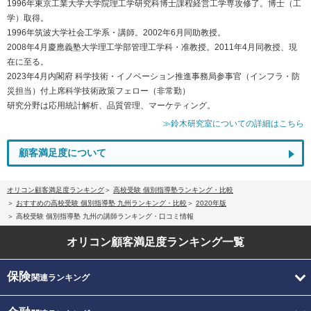
1996年東京工業大学大学院理工学研究科博士課程経営工学専攻修了。博士（工
学）取得。
1996年筑波大学社会工学系・講師。2002年6月同助教授。
2008年4月慶應義塾大学理工学部管理工学科・准教授。2011年4月同教授、現
在に至る。
2023年4月内閣府 科学技術・イノベーション推進事務局参事官（インフラ・防
災担当）付上席科学技術政策フェロー（非常勤）
研究分野は応用統計解析、品質管理、マーケティング。
≫鈴木研究室についての詳細はこちら
顧客満足度について
オリコン顧客満足度ランキング
高校受験 個別指導塾ランキング・比較
おすすめの高校受験 個別指導塾 九州ランキング・比較
2020年版
高校受験 個別指導塾 九州の講師ランキング・口コミ情報
オリコン顧客満足度
ランキング一覧
保険
関連ランキング