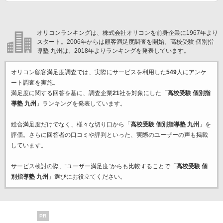
オリコンランキングは、株式会社オリコンを前身企業に1967年より
スタート。2006年からは顧客満足度調査を開始。高校受験 個別指
導塾 九州は、2018年よりランキングを発表しています。
オリコン顧客満足度調査では、実際にサービスを利用した
549
人にアンケ
ート調査を実施。
満足度に関する回答を基に、調査企業
21
社を対象にした「
高校受験 個別指
導塾 九州
」ランキングを発表しています。
総合満足度だけでなく、様々な切り口から「
高校受験 個別指導塾 九州
」を
評価。さらに回答者の口コミや評判といった、実際のユーザーの声も掲載
しています。
サービス検討の際、“ユーザー満足度”からも比較することで「
高校受験 個
別指導塾 九州
」選びにお役立てください。
PR