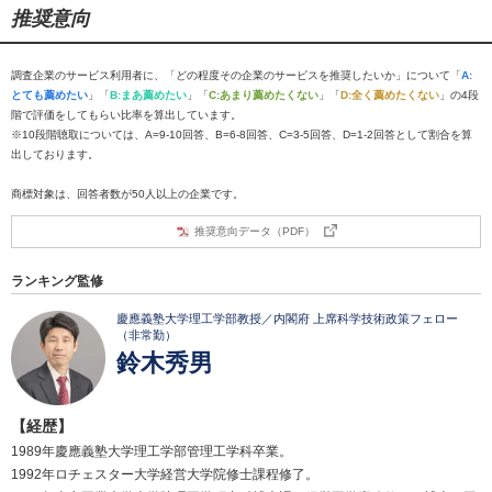
推奨意向
調査企業のサービス利用者に、「どの程度その企業のサービスを推奨したいか」について「
A:
とても薦めたい
」「
B:まあ薦めたい
」「
C:あまり薦めたくない
」「
D:全く薦めたくない
」の4段
階で評価をしてもらい比率を算出しています。
※10段階聴取については、A=9-10回答、B=6-8回答、C=3-5回答、D=1-2回答として割合を算
出しております。
商標対象は、回答者数が50人以上の企業です。
推奨意向データ（PDF）
ランキング監修
慶應義塾大学理工学部教授／内閣府 上席科学技術政策フェロー
（非常勤）
鈴木秀男
【経歴】
1989年慶應義塾大学理工学部管理工学科卒業。
1992年ロチェスター大学経営大学院修士課程修了。