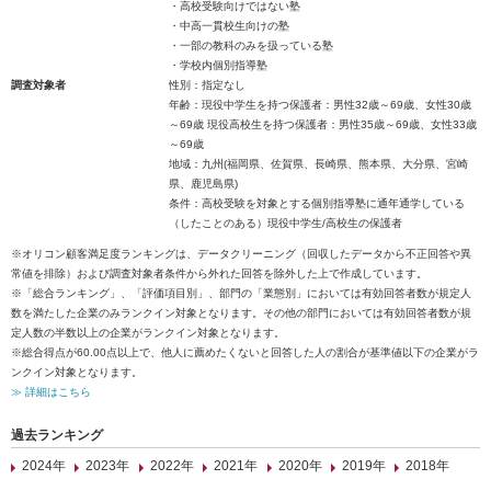
・高校受験向けではない塾
・中高一貫校生向けの塾
・一部の教科のみを扱っている塾
・学校内個別指導塾
調査対象者
性別：指定なし
年齢：現役中学生を持つ保護者：男性32歳～69歳、女性30歳
～69歳 現役高校生を持つ保護者：男性35歳～69歳、女性33歳
～69歳
地域：九州(福岡県、佐賀県、長崎県、熊本県、大分県、宮崎
県、鹿児島県)
条件：高校受験を対象とする個別指導塾に通年通学している
（したことのある）現役中学生/高校生の保護者
※オリコン顧客満足度ランキングは、データクリーニング（回収したデータから不正回答や異
常値を排除）および調査対象者条件から外れた回答を除外した上で作成しています。
※「総合ランキング」、「評価項目別」、部門の「業態別」においては有効回答者数が規定人
数を満たした企業のみランクイン対象となります。その他の部門においては有効回答者数が規
定人数の半数以上の企業がランクイン対象となります。
※総合得点が60.00点以上で、他人に薦めたくないと回答した人の割合が基準値以下の企業がラ
ンクイン対象となります。
≫ 詳細はこちら
過去ランキング
2024年
2023年
2022年
2021年
2020年
2019年
2018年