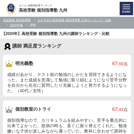
オリコン顧客満足度ランキング
高校受験 個別指導塾 九州
高校受験 個別指導塾
おすすめの高校受験 個別指導塾 九州ランキング・比較
2020年版
講師
【2020年】高校受験 個別指導塾 九州の講師ランキング・比較
講師 満足度ランキング
明光義塾
67
.92
点
成績があがり、テスト前の勉強のしかたを習得できるようにな
った。また成績を意識して勉強に取り組むようになり苦手分野
を自分から先生に質問したり克服しようと努力するようになっ
た。（40代／女性）
個別教室のトライ
67
.42
点
個別指導なので、カリキュラムを組みやすい。苦手を重点的に
出来てよかった。急病の時も、直ぐに振り替えてくれた。勉強
嫌いな子供が楽しみながら通っていた。教科に合わせて講師を