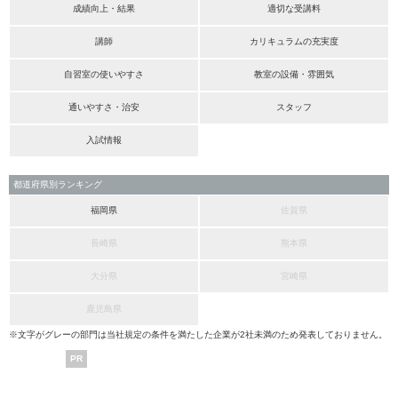
成績向上・結果
適切な受講料
講師
カリキュラムの充実度
自習室の使いやすさ
教室の設備・雰囲気
通いやすさ・治安
スタッフ
入試情報
都道府県別ランキング
福岡県
佐賀県
長崎県
熊本県
大分県
宮崎県
鹿児島県
※文字がグレーの部門は当社規定の条件を満たした企業が2社未満のため発表しておりません。
PR