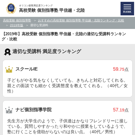
オリコン顧客満足度ランキング
高校受験 個別指導塾 甲信越・北陸
高校受験 個別指導塾
おすすめの高校受験 個別指導塾 甲信越・北陸ランキング・比較
2019年版
適切な受講料
【2019年】高校受験 個別指導塾 甲信越・北陸の適切な受講料ランキン
グ・比較
適切な受講料 満足度ランキング
スクールIE
59
.75
点
子どもがやる気をなくしていても、きちんと対応してくれる。
親との面談でも細かく受講態度を教えてくれる。（40代／女
性）
ナビ個別指導学院
57
.19
点
先生方が大学生のようで、子供達はかなりフレンドリーに接し
ている。質問しやすかったり和やかに授業をしているようで、
塾に行くことを億劫がらないのは良い点。（40代／男性）