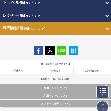
トラベル
関連ランキング
レジャー
関連ランキング
専門家評価
関連ランキング
オリコン顧客満足度調査とは
調査方法
掲載規約
お問い合わせ
会社概要
個人情報保護方針
引用・転載について
もくじ
利用者の声について
当サイトで公開されている情報（文字、写真、イラスト、画像データ等）及びこれらの配置・
編集および構造などについての著作権は株式会社oricon MEに帰属しております。
クッキーの使用について
当サイトに掲載している内容はすべてサービスの利用者が提出された見解・感想です。
これらの情報を権利者の許可なく無断転載・複製などの二次利用を行うことは固く禁じており
Top
弊社が内容について正確性を含め一切保証するものではありません。
ます。