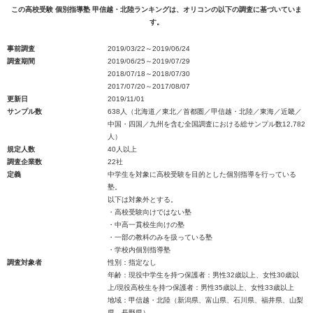
この高校受験 個別指導塾 甲信越・北陸ランキングは、オリコンの以下の調査に基づいていま
す。
事前調査
2019/03/22～2019/06/24
調査期間
2019/06/25～2019/07/29
2018/07/18～2018/07/30
2017/07/20～2017/08/07
更新日
2019/11/01
サンプル数
638人（北海道／東北／首都圏／甲信越・北陸／東海／近畿／
中国・四国／九州を含む全国調査における総サンプル数12,782
人）
規定人数
40人以上
調査企業数
22社
定義
中学生を対象に高校受験を目的とした個別指導を行っている
塾。
以下は対象外とする。
・高校受験向けではない塾
・中高一貫校生向けの塾
・一部の教科のみを扱っている塾
・学校内個別指導塾
調査対象者
性別：指定なし
年齢：現役中学生を持つ保護者：男性32歳以上、女性30歳以
上/現役高校生を持つ保護者：男性35歳以上、女性33歳以上
地域：甲信越・北陸（新潟県、富山県、石川県、福井県、山梨
県、長野県）