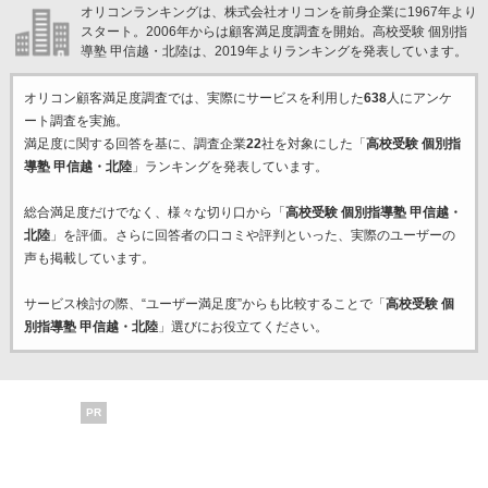
オリコンランキングは、株式会社オリコンを前身企業に1967年より
スタート。2006年からは顧客満足度調査を開始。高校受験 個別指
導塾 甲信越・北陸は、2019年よりランキングを発表しています。
オリコン顧客満足度調査では、実際にサービスを利用した
638
人にアンケ
ート調査を実施。
満足度に関する回答を基に、調査企業
22
社を対象にした「
高校受験 個別指
導塾 甲信越・北陸
」ランキングを発表しています。
総合満足度だけでなく、様々な切り口から「
高校受験 個別指導塾 甲信越・
北陸
」を評価。さらに回答者の口コミや評判といった、実際のユーザーの
声も掲載しています。
サービス検討の際、“ユーザー満足度”からも比較することで「
高校受験 個
別指導塾 甲信越・北陸
」選びにお役立てください。
PR