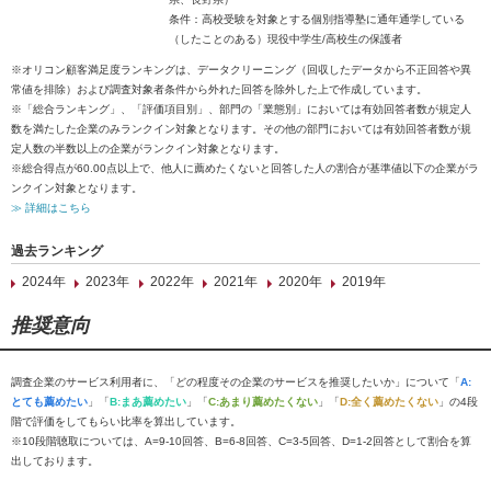
条件：高校受験を対象とする個別指導塾に通年通学している
（したことのある）現役中学生/高校生の保護者
※オリコン顧客満足度ランキングは、データクリーニング（回収したデータから不正回答や異
常値を排除）および調査対象者条件から外れた回答を除外した上で作成しています。
※「総合ランキング」、「評価項目別」、部門の「業態別」においては有効回答者数が規定人
数を満たした企業のみランクイン対象となります。その他の部門においては有効回答者数が規
定人数の半数以上の企業がランクイン対象となります。
※総合得点が60.00点以上で、他人に薦めたくないと回答した人の割合が基準値以下の企業がラ
ンクイン対象となります。
≫ 詳細はこちら
過去ランキング
2024年
2023年
2022年
2021年
2020年
2019年
推奨意向
調査企業のサービス利用者に、「どの程度その企業のサービスを推奨したいか」について「
A:
とても薦めたい
」「
B:まあ薦めたい
」「
C:あまり薦めたくない
」「
D:全く薦めたくない
」の4段
階で評価をしてもらい比率を算出しています。
※10段階聴取については、A=9-10回答、B=6-8回答、C=3-5回答、D=1-2回答として割合を算
出しております。