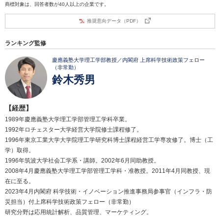
商標対象は、回答者数が40人以上の企業です。
推奨意向データ（PDF）
ランキング監修
慶應義塾大学理工学部教授／内閣府 上席科学技術政策フェロー
（非常勤）
鈴木秀男
【経歴】
1989年慶應義塾大学理工学部管理工学科卒業。
1992年ロチェスター大学経営大学院修士課程修了。
1996年東京工業大学大学院理工学研究科博士課程経営工学専攻修了。博士（工
学）取得。
1996年筑波大学社会工学系・講師。2002年6月同助教授。
2008年4月慶應義塾大学理工学部管理工学科・准教授。2011年4月同教授、現
在に至る。
2023年4月内閣府 科学技術・イノベーション推進事務局参事官（インフラ・防
災担当）付上席科学技術政策フェロー（非常勤）
研究分野は応用統計解析、品質管理、マーケティング。